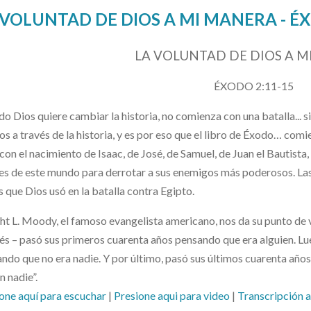
 VOLUNTAD DE DIOS A MI MANERA - ÉX
LA VOLUNTAD DE DIOS A M
ÉXODO 2:11-15
o Dios quiere cambiar la historia, no comienza con una batalla... 
os a través de la historia, y es por eso que el libro de Éxodo… co
con el nacimiento de Isaac, de José, de Samuel, de Juan el Bautista
es de este mundo para derrotar a sus enemigos más poderosos. Las
 que Dios usó en la batalla contra Egipto.
t L. Moody, el famoso evangelista americano, nos da su punto de v
s – pasó sus primeros cuarenta años pensando que era alguien. Lu
ndo que no era nadie. Y por último, pasó sus últimos cuarenta añ
n nadie”.
one aquí para escuchar
|
Presione aqui para video
|
Transcripción 