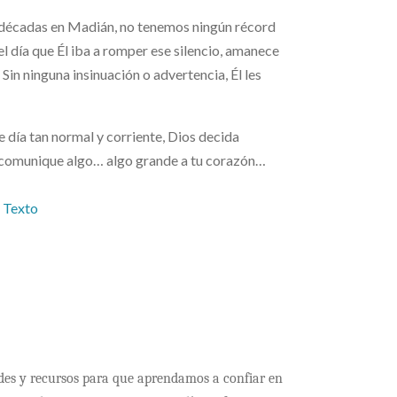
e décadas en Madián, no tenemos ningún récord
el día que Él iba a romper ese silencio, amanece
Sin ninguna insinuación o advertencia, Él les
e día tan normal y corriente, Dios decida
e comunique algo… algo grande a tu corazón…
a Texto
dades y recursos para que aprendamos a confiar en