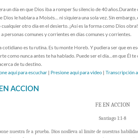
era un día en que Dios iba a romper Su silencio de 40 años.Durant
e Dios le hablara a Moisés… ni siquiera una sola vez. Sin embargo, 
cualquier otro día en el desierto. ¡Así es la forma como Dios obra! 
 a personas comunes y corrientes en días comunes y corrientes.
a cotidiano es tu rutina. Es tu monte Horeb. Y pudiera ser que en es
rte como nunca antes te ha hablado. Puede ser el día…en que Él t
acerca de tu destino.
one aquí para escuchar
|
Presione aqui para video
|
Transcripción 
 EN ACCION
FE EN ACCION
Santiago 1:1-8
pone nuestra fe a prueba. Dios nos
lleva al limite de nuestras habili