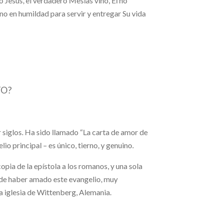
o Jesús, el verdadero Mesías vino, Él no
no en humildad para servir y entregar Su vida
TO?
 siglos. Ha sido llamado “La carta de amor de
io principal – es único, tierno, y genuino.
copia de la epístola a los romanos, y una sola
be de haber amado este evangelio, muy
la iglesia de Wittenberg, Alemania.