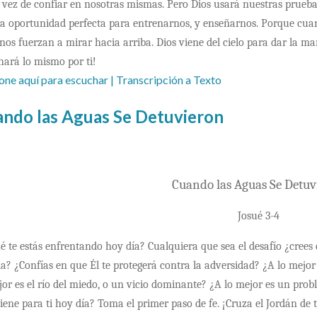
n vez de confiar en nosotras mismas.
Pero Dios usará nuestras pruebas
a oportunidad perfecta para entrenarnos, y enseñarnos. Porque cuan
 nos fuerzan a mirar hacia arriba. Dios viene del cielo para dar la m
 hará lo mismo por ti!
one aquí para escuchar
| Transcripción a Texto
ndo las Aguas Se Detuvieron
Cuando las Aguas Se Detuv
Josué 3-4
é te estás enfrentando hoy día? Cualquiera que sea el desafío ¿crees
da? ¿Confías en que Él te protegerá contra la adversidad? ¿A lo mejor e
jor es el río del miedo, o un vicio dominante? ¿A lo mejor es un prob
tiene para ti hoy día? Toma el primer paso de fe. ¡Cruza el Jordán de 