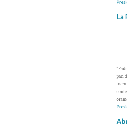
Presi
La 
“Padr
pan d
fuera
conte
oramo
Presi
Abr