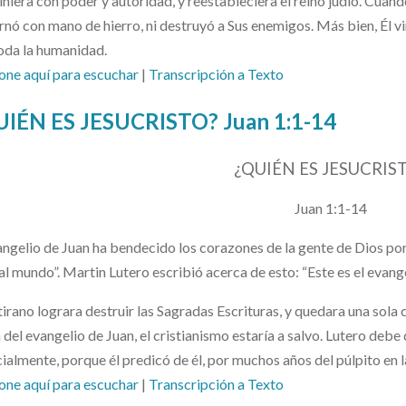
iniera con poder y autoridad, y reestableciera el reino judío. Cuand
nó con mano de hierro, ni destruyó a Sus enemigos. Más bien, Él vi
oda la humanidad.
one aquí para escuchar
|
Transcripción a Texto
UIÉN ES JESUCRISTO? Juan 1:1-14
¿QUIÉN ES JESUCRIS
Juan 1:1-14
angelio de Juan ha bendecido los corazones de la gente de Dios por
al mundo”. Martin Lutero escribió acerca de esto: “Este es el evangel
 tirano lograra destruir las Sagradas Escrituras, y quedara una sola 
 del evangelio de Juan, el cristianismo estaría a salvo. Lutero de
ialmente, porque él predicó de él, por muchos años del púlpito en 
one aquí para escuchar
|
Transcripción a Texto