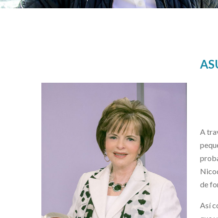
AS
A tra
peque
proba
Nicod
de fo
Así c