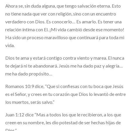
Ahora se, sin duda alguna, que tengo salvación eterna. Esto
no tiene nada que ver con religión, sino con un encuentro
verdadero con Dios. Es conocerlo… Es amarlo. Es tener una
relación íntima con El. ¡Mi vida cambió desde ese momento!
Ha sido un proceso maravilloso que continuará para toda mi
vida.
Dios te ama y estará contigo contra viento y marea. El nunca
te dejará ni te abandonará. Jesús me ha dado paz y alegría…
me ha dado propósito…
Romanos 10:9 dice, “Que si confiesas con tu boca que Jesús
es el Señor, y crees en tu corazón que Dios lo levantó de entre
los muertos, serás salvo.”
Juan 1:12 dice “Mas a todos los que le recibieron, a los que
creen en su nombre, les dio potestad de ser hechas hijas de
Dios.”