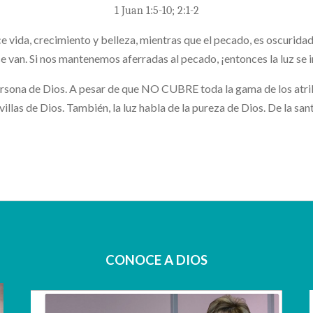
1 Juan 1:5-10; 2:1-2
uce vida, crecimiento y belleza, mientras que el pecado, es oscuridad.
e van. Si nos mantenemos aferradas al pecado, ¡entonces la luz se i
 la persona de Dios. A pesar de que NO CUBRE toda la gama de lo
ravillas de Dios. También, la luz habla de la pureza de Dios. De la sa
CONOCE A DIOS