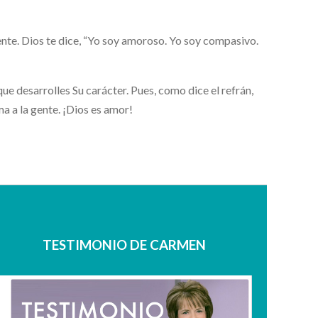
ente. Dios te dice, “Yo soy amoroso. Yo soy compasivo.
ue desarrolles Su carácter. Pues, como dice el refrán,
ama a la gente. ¡Dios es amor!
TESTIMONIO DE CARMEN