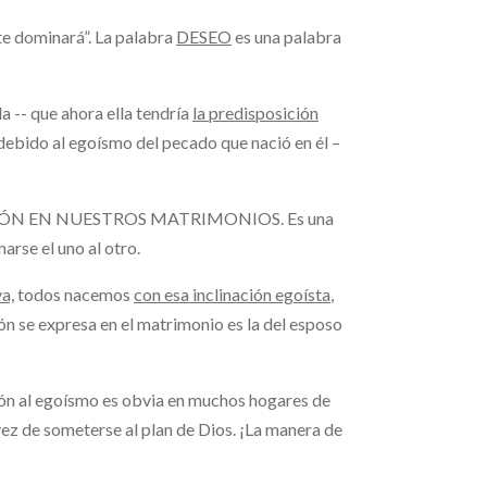
l te dominará”. La palabra
DESEO
es una palabra
la -- que ahora ella tendría
la predisposición
debido al egoísmo del pecado que nació en él –
CIÓN EN NUESTROS MATRIMONIOS. Es una
arse el uno al otro.
a,
todos nacemos
con esa inclinación egoísta
,
ión se expresa en el matrimonio es la del esposo
ión al egoísmo es obvia en muchos hogares de
ez de someterse al plan de Dios. ¡La manera de