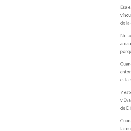
Esa e
víncu
de la
Noso
amamo
porq
Cuand
enton
esta 
Y est
y Eva
de Di
Cuand
la mu