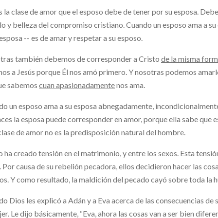
s la clase de amor que el esposo debe de tener por su esposa. De
lo y belleza del compromiso cristiano. Cuando un esposo ama a su 
 esposa -- es de amar y respetar a su esposo.
tras también debemos de corresponder a Cristo
de la misma for
s a Jesús porque Él nos amó primero. Y nosotras podemos amarlo, 
ue sabemos
cuan apasionadamente
nos ama.
o un esposo ama a su esposa abnegadamente, incondicionalmente, y
ces la esposa puede corresponder en amor, porque ella sabe que 
clase de amor no es la predisposición natural del hombre.
o ha creado tensión en el matrimonio, y entre los sexos. Esta tensió
. Por causa de su rebelión pecadora, ellos decidieron hacer las cosa
os. Y como resultado, la maldición del pecado cayó sobre toda la 
o Dios les explicó a Adán y a Eva acerca de las consecuencias de s
jer. Le dijo básicamente, “Eva, ahora las cosas van a ser bien diferen