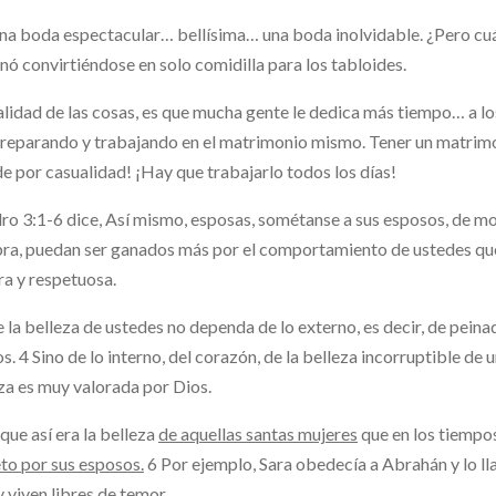
na boda espectacular… bellísima… una boda inolvidable. ¿Pero c
nó convirtiéndose en solo comidilla para los tabloides.
alidad de las cosas, es que mucha gente le dedica más tiempo… a lo
reparando y trabajando en el matrimonio mismo. Tener un matrimon
e por casualidad! ¡Hay que trabajarlo todos los días!
ro 3:1-6 dice, Así mismo, esposas, sométanse a sus esposos, de mod
ra, puedan ser ganados más por el comportamiento de ustedes que 
ra y respetuosa.
 la belleza de ustedes no dependa de lo externo, es decir, de pein
os. 4 Sino de lo interno, del corazón, de la belleza incorruptible de 
za es muy valorada por Dios.
que así era la belleza
de aquellas santas mujeres
que en los tiempo
to por sus esposos.
6 Por ejemplo, Sara obedecía a Abrahán y lo lla
y viven libres de temor.