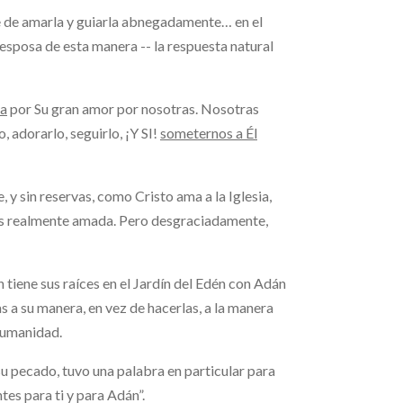
be de amarla y guiarla abnegadamente… en el
esposa de esta manera -- la respuesta natural
ma
por Su gran amor por nosotras. Nosotras
adorarlo, seguirlo, ¡Y SI!
someternos a Él
 sin reservas, como Cristo ama a la Iglesia,
es realmente amada. Pero desgraciadamente,
n tiene sus raíces en el Jardín del Edén con Adán
s a su manera, en vez de hacerlas, a la manera
humanidad.
u pecado, tuvo una palabra en particular para
tes para ti y para Adán”.