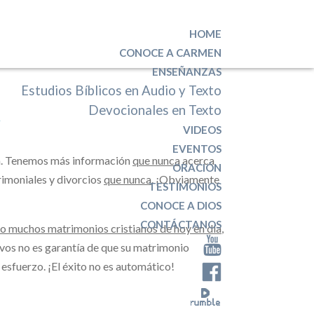
HOME
CONOCE A CARMEN
ENSEÑANZAS
Estudios Bíblicos en Audio y Texto
Devocionales en Texto
7
VIDEOS
EVENTOS
ra. Tenemos más información
que nunca
acerca
ORACIÓN
imoniales y divorcios
que nunca
. ¡Obviamente
TESTIMONIOS
CONOCE A DIOS
CONTÁCTANOS
so muchos matrimonios cristianos de hoy en día
,
vos no es garantía de que su matrimonio
esfuerzo. ¡El éxito no es automático!