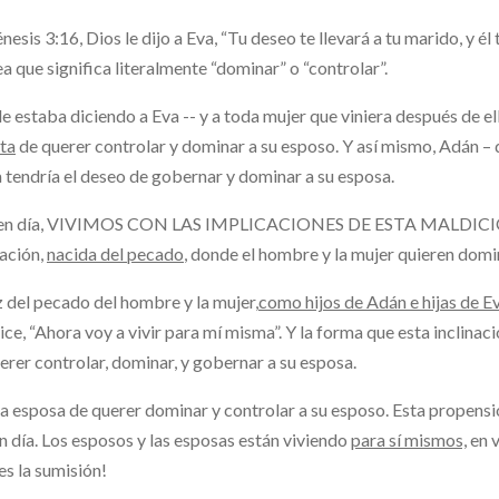
nesis 3:16, Dios le dijo a Eva, “Tu deseo te llevará a tu marido, y é
a que significa literalmente “dominar” o “controlar”.
le estaba diciendo a Eva -- y a toda mujer que viniera después de el
ta
de querer controlar y dominar a su esposo. Y así mismo, Adán – 
 tendría el deseo de gobernar y dominar a su esposa.
en día, VIVIMOS CON LAS IMPLICACIONES DE ESTA MALDI
nación,
nacida del pecado
, donde el hombre y la mujer quieren domin
z del pecado del hombre y la mujer,
como hijos de Adán e hijas de Ev
ice, “Ahora voy a vivir para mí misma”. Y la forma que esta inclinac
erer controlar, dominar, y gobernar a su esposa.
la esposa de querer dominar y controlar a su esposo. Esta propens
n día. Los esposos y las esposas están viviendo
para sí mismos,
en v
es la sumisión!