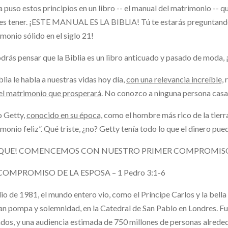
 puso estos principios en un libro -- el manual del matrimonio -- qu
es tener. ¡ESTE MANUAL ES LA BIBLIA! Tú te estarás preguntando…
monio sólido en el siglo 21!
drás pensar que la Biblia es un libro anticuado y pasado de moda, ¡
blia le habla a nuestras vidas hoy día,
con una relevancia increíble,
r
el matrimonio que prosperará
. No conozco a ninguna persona casa
o Getty,
conocido en su época,
como el hombre más rico de la tierra,
monio feliz”. Qué triste, ¿no? Getty tenía todo lo que el dinero p
I QUE! COMENCEMOS CON NUESTRO PRIMER COMPROMI
L COMPROMISO DE LA ESPOSA – 1 Pedro 3:1-6
lio de 1981, el mundo entero vio, como el Príncipe Carlos y la bell
an pompa y solemnidad, en la Catedral de San Pablo en Londres. F
ados, y una audiencia estimada de 750 millones de personas alrede