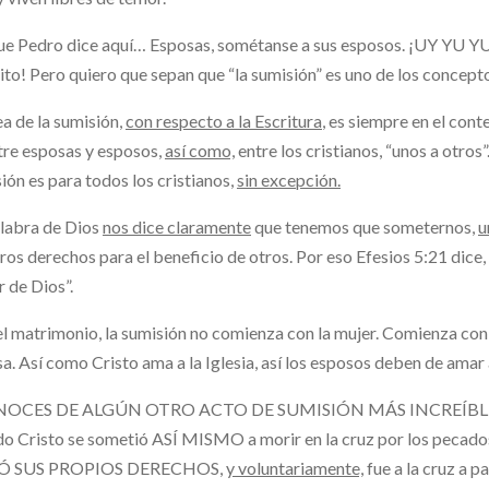
ue Pedro dice aquí… Esposas, sométanse a sus esposos. ¡UY YU YUY
ito! Pero quiero que sepan que “la sumisión” es uno de los concepto
ea de la sumisión,
con respecto a la Escritura
, es siempre en el con
tre esposas y esposos,
así como,
entre los cristianos, “unos a otros”
ión es para todos los cristianos,
sin excepción.
labra de Dios
nos dice claramente
que tenemos que someternos,
u
ros derechos para el beneficio de otros. Por eso Efesios 5:21 dice,
 de Dios”.
el matrimonio, la sumisión no comienza con la mujer. Comienza con
a. Así como Cristo ama a la Iglesia, así los esposos deben de amar 
OCES DE ALGÚN OTRO ACTO DE SUMISIÓN MÁS INCREÍBLE 
do Cristo se sometió ASÍ MISMO a morir en la cruz por los pe
Ó SUS PROPIOS DERECHOS,
y voluntariamente,
fue a la cruz a 