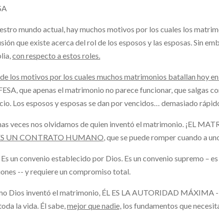
SA
estro mundo actual, hay muchos motivos por los cuales los matrimo
sión que existe acerca del rol de los esposos y las esposas. Sin em
blia,
con respecto a estos roles.
de los motivos por los cuales muchos matrimonios batallan hoy en
SA, que apenas el matrimonio no parece funcionar, que salgas co
cio. Los esposos y esposas se dan por vencidos… demasiado rápid
as veces nos olvidamos de quien inventó el matrimonio. ¡EL M
ES UN CONTRATO HUMANO
, que se puede romper cuando a uno 
Es un convenio establecido por Dios. Es un convenio supremo – es 
iones -- y requiere un compromiso total.
mo Dios inventó el matrimonio, ÉL ES LA AUTORIDAD MÁXIMA -- 
toda la vida. Él sabe,
mejor que nadie,
los fundamentos que necesita