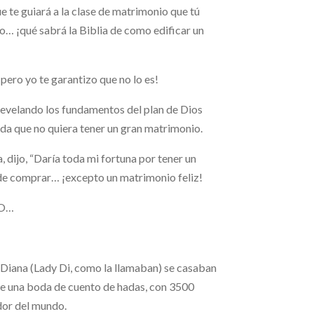
e te guiará a la clase de matrimonio que tú
 ¡qué sabrá la Biblia de como edificar un
pero yo te garantizo que no lo es!
evelando los fundamentos del plan de Dios
da que no quiera tener un gran matrimonio.
 dijo, “Daría toda mi fortuna por tener un
uede comprar… ¡excepto un matrimonio feliz!
SO…
a Diana (Lady Di, como la llamaban) se casaban
ue una boda de cuento de hadas, con 3500
dor del mundo.