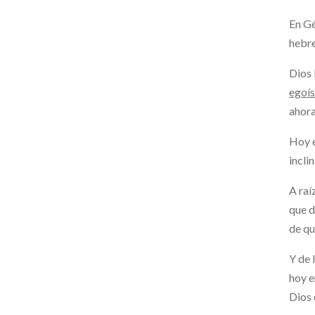
En Gé
hebre
Dios 
egoís
ahora
Hoy 
incli
A raí
que d
de qu
Y de 
hoy e
Dios 