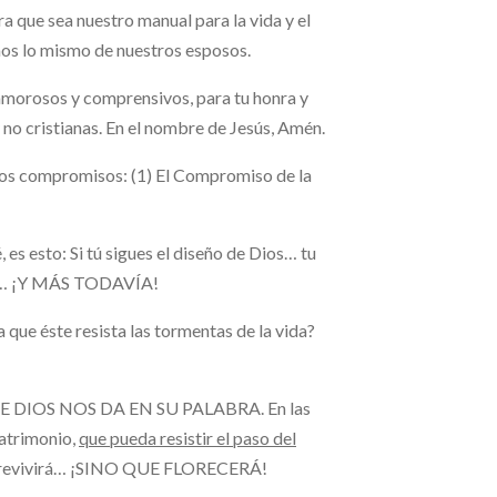
 que sea nuestro manual para la vida y el
mos lo mismo de nuestros esposos.
osos y comprensivos, para tu honra y
y no cristianas. En el nombre de Jesús, Amén.
dos compromisos: (1) El Compromiso de la
 es esto: Si tú sigues el diseño de Dios… tu
sea… ¡Y MÁS TODAVÍA!
 que éste resista las tormentas de la vida?
 DIOS NOS DA EN SU PALABRA. En las
matrimonio,
que pueda resistir el paso del
 sobrevivirá… ¡SINO QUE FLORECERÁ!