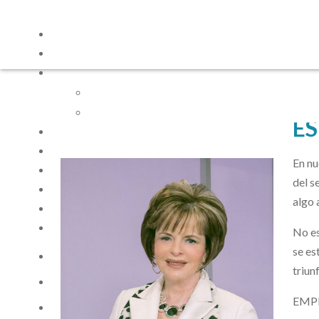
ES
En nu
del s
algo 
No es
se es
triun
EMP