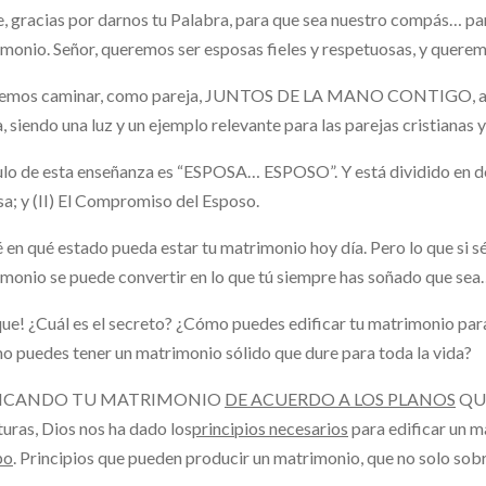
, gracias por darnos tu Palabra, para que sea nuestro compás… para
monio. Señor, queremos ser esposas fieles y respetuosas, y quere
emos caminar, como pareja, JUNTOS DE LA MANO CONTIGO, amor
a, siendo una luz y un ejemplo relevante para las parejas cristianas 
tulo de esta enseñanza es “ESPOSA… ESPOSO”. Y está dividido en 
a; y (II) El Compromiso del Esposo.
 en qué estado pueda estar tu matrimonio hoy día. Pero lo que si sé,
monio se puede convertir en lo que tú siempre has soñado que 
que! ¿Cuál es el secreto? ¿Cómo puedes edificar tu matrimonio para
 puedes tener un matrimonio sólido que dure para toda la vida?
FICANDO TU MATRIMONIO
DE ACUERDO A LOS PLANOS
QUE
turas, Dios nos ha dado los
principios necesarios
para edificar un 
po
. Principios que pueden producir un matrimonio, que no solo