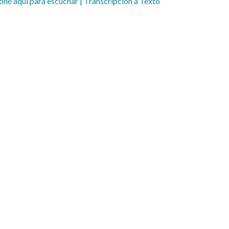
one aquí para escuchar
| Transcripción a Texto