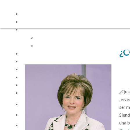
¿
¿Quie
¡vive
ser m
Siend
una 