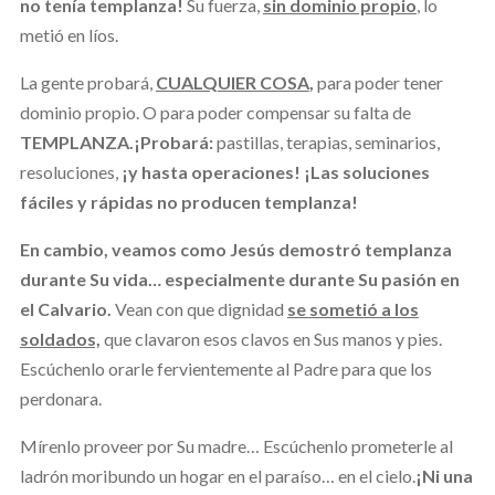
no tenía templanza!
Su fuerza,
sin dominio propio
, lo
metió en líos.
La gente probará,
CUALQUIER COSA
,
para poder tener
dominio propio. O para poder compensar su falta de
TEMPLANZA.
¡Probará:
pastillas, terapias, seminarios,
resoluciones,
¡y hasta operaciones!
¡Las soluciones
fáciles y rápidas no producen templanza!
En cambio, veamos como Jesús demostró templanza
durante Su vida… especialmente durante Su pasión en
el Calvario.
Vean con que dignidad
se sometió a los
soldados,
que clavaron esos clavos en Sus manos y pies.
Escúchenlo orarle fervientemente al Padre para que los
perdonara.
Mírenlo proveer por Su madre… Escúchenlo prometerle al
ladrón moribundo un hogar en el paraíso… en el cielo.
¡Ni una