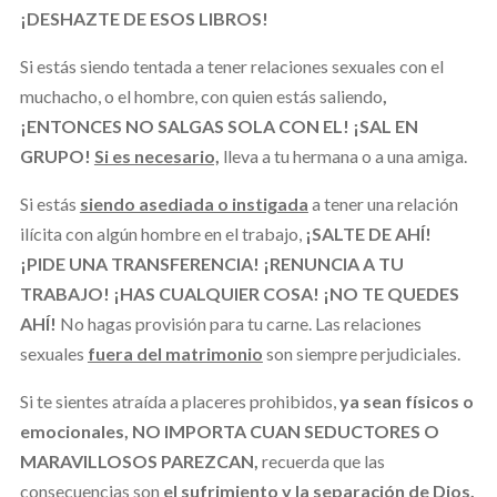
¡DESHAZTE DE ESOS LIBROS!
Si estás siendo tentada a tener relaciones sexuales con el
muchacho, o el hombre, con quien estás saliendo
,
¡ENTONCES NO SALGAS
SOLA CON EL!
¡SAL EN
GRUPO!
Si es necesario,
lleva a tu hermana o a una amiga.
Si estás
siendo asediada o instigada
a tener una relación
ilícita con algún hombre en el trabajo,
¡SALTE DE AHÍ!
¡PIDE UNA TRANSFERENCIA! ¡RENUNCIA A TU
TRABAJO! ¡HAS CUALQUIER COSA! ¡NO TE QUEDES
AHÍ!
No hagas provisión para tu carne. Las relaciones
sexuales
fuera del matrimonio
son siempre perjudiciales.
Si te sientes atraída a placeres prohibidos,
ya sean físicos o
emocionales, NO IMPORTA CUAN SEDUCTORES O
MARAVILLOSOS PAREZCAN,
recuerda que las
consecuencias son
el sufrimiento y la separación de Dios.