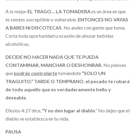
A lo mejor
EL TRAGO… LA TOMADERA
es un área en que
te sientes susceptible o vulnerable.
ENTONCES NO VAYAS
A BARES NI DISCOTECAS.
No andes con gente que toma.
Corta toda oportunidad u ocasión de abusar bebidas
alcohólicas.
DECIDE NO HACER NADA QUE TE PUEDA
CONTAMINAR, MANCHAR O DESHONRAR.
No pienses
que
podrás controlarte
tomándote
“SOLO UN
TRAGUITO.” TARDE O TEMPRANO, el pecado te robará
de todo aquello que es verdaderamente bello y
deseable.
Efesios 4:27 dice,
“Y no den lugar al diablo
.” No dejes que el
diablo se establezca en tu vida.
PAUSA