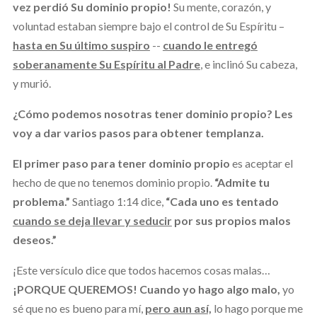
vez perdió Su dominio propio!
Su mente, corazón, y
voluntad estaban siempre bajo el control de Su Espíritu –
hasta en Su último suspiro
--
cuando le entregó
soberanamente Su Espíritu al Padre
, e inclinó Su cabeza,
y murió.
¿Cómo podemos nosotras tener dominio propio? Les
voy a dar varios pasos para obtener templanza.
El primer paso para tener dominio propio
es aceptar el
hecho de que no tenemos dominio propio.
“Admite tu
problema.”
Santiago 1:14 dice,
“Cada uno es tentado
cuando se deja llevar y seducir
por sus propios malos
deseos.”
¡Este versículo dice que todos hacemos cosas malas…
¡PORQUE QUEREMOS!
Cuando yo hago algo malo,
yo
sé que no es bueno para mí,
pero aun así,
lo hago porque me