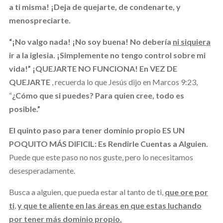
a ti misma! ¡Deja de quejarte, de condenarte, y
menospreciarte.
“¡No valgo nada! ¡No soy buena! No debería
ni siquiera
ir a la iglesia. ¡Simplemente no tengo control sobre mi
vida!” ¡QUEJARTE NO FUNCIONA!
En VEZ DE
QUEJARTE
, recuerda lo que Jesús dijo en Marcos 9:23,
“
¿Cómo que si puedes? Para quien cree, todo es
posible.”
El quinto paso para tener dominio propio ES UN
POQUITO MÁS DIFICIL: Es Rendirle Cuentas a Alguien.
Puede que este paso no nos guste, pero lo necesitamos
desesperadamente.
Busca a alguien, que pueda estar al tanto de ti,
que ore por
ti
,
y que te aliente en las áreas en que estas luchando
por tener más dominio propio.