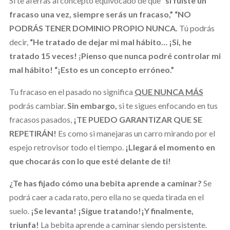
Si te aferras al concepto equivocado de que
“si fuiste un
fracaso u
na vez, siempre serás un fracaso,”
“NO
PODRÁS TENER DOMINIO PROPIO NUNCA.
Tú podrás
decir,
“He tratado de dejar mi mal hábito…
¡Si, he
tratado 15 veces!
¡
Pienso que nunca podré controlar mi
mal hábito! “¡Esto es un concepto erróneo.”
Tu fracaso en el pasado no significa
QUE NUNCA MÁS
podrás cambiar.
Sin embargo,
si te sigues enfocando en tus
fracasos pasados,
¡TE PUEDO GARANTIZAR QUE SE
REPETIRÁN!
Es como si manejaras un carro mirando por el
espejo retrovisor todo el tiempo.
¡Llegará el momento en
que chocarás con lo que esté delante de ti!
¿Te has fijado cómo una bebita aprende a caminar?
Se
podrá caer a cada rato, pero ella no se queda tirada en el
suelo.
¡Se levanta! ¡Sigue tratando!
¡Y finalmente,
triunfa!
La bebita aprende a caminar siendo persistente.