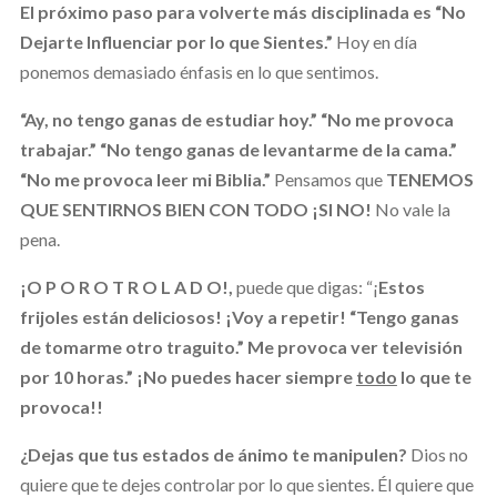
El próximo paso para volverte más disciplinada es “No
Dejarte Influenciar por lo que Sientes.”
Hoy en día
ponemos demasiado énfasis en lo que sentimos.
“Ay, no tengo ganas de estudiar hoy.” “No me provoca
trabajar.” “No tengo ganas de levantarme de la cama.”
“No me provoca leer mi Biblia.”
Pensamos que
TENEMOS
QUE SENTIRNOS BIEN CON TODO ¡SI NO!
No vale la
pena.
¡O P O R O T R O L A D O!,
puede que digas: “¡
Estos
frijoles están deliciosos! ¡Voy a repetir! “Tengo ganas
de tomarme otro traguito.” Me provoca ver televisión
por 10 horas.”
¡No puedes hacer siempre
todo
lo que te
provoca!!
¿Dejas que tus estados de ánimo te manipulen?
Dios no
quiere que te dejes controlar por lo que sientes. Él quiere que