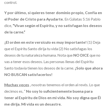
control.
Y por último, si quieres tener dominio propio, Confía en
el Poder de Cristo para Ayudarte.
En Gálatas 5:16 Pablo
dice,
“Vivan según el Espíritu, y no satisfagan los deseos
de la carne.”
¡El orden en este versículo es muy importante!
(1) Deja
que el Espíritu Santo dirija tu vida (2) No satisfagas los
deseos de tu naturaleza humana. Nota que
NO DICE
que no
vas a tener esos deseos. Las personas llenas del Espíritu
Santo todavía tienen los deseos de la carne.
¡Solo que ahora
NO BUSCAN satisfacerlos!
Muchas veces
,
nosotras tenemos el orden al revés. Lo que
decimos es, “
No soy lo suficientemente buena para
tener al Espíritu de Dios en mi vida. No soy digna que Él
me dirija. Mi vida es un desastre.