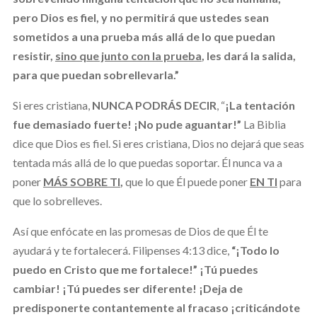
pero Dios es fiel, y no permitirá que ustedes sean
sometidos a una prueba más allá de lo que puedan
resistir,
sino que junto con la prueba
, les dará la salida,
para que puedan sobrellevarla.”
Si eres cristiana,
NUNCA PODRÁS DECIR
, “
¡La tentación
fue demasiado fuerte! ¡No pude aguantar!”
La Biblia
dice que Dios es fiel. Si eres cristiana, Dios no dejará que seas
tentada más allá de lo que puedas soportar. Él nunca va a
poner
MÁS SOBRE TI
,
que lo que Él puede poner
EN TI
para
que lo sobrelleves.
Así que enfócate en las promesas de Dios de que Él te
ayudará y te fortalecerá. Filipenses 4:13 dice,
“¡Todo lo
puedo en Cristo que me fortalece!”
¡Tú puedes
cambiar! ¡Tú puedes ser diferente! ¡Deja de
predisponerte contantemente al fracaso ¡criticándote