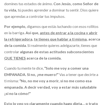
domines tus estados de ánimo.
Con Jesús,
como Señor de
tu vida,
tú puedes aprender a dominar tu sentir. Dios quiere
que aprendas a controlar tus impulsos.
Por ejemplo,
digamos que estás luchando con esos rollitos
en la barriga.
Así que,
antes de entrar a la cocina y abrir
la refrigeradora,
te tienes que hablar a ti misma
, acerca
de la comida
. Si realmente quieres adelgazarte, tienes que
controlar
algunas de estas actitudes subconscientes
QUE TIENES
acerca de la comida.
Cuando tu mente te dice,
“Solo me voy a comer una
EMPANADA. Si no, ¡me muero!”
Vas a tener que decirte a
ti misma:
“No, no me voy a morir, si no me como esa
empanada. A decir verdad, voy a estar más saludable
¡si no la cómo!”
Esto lo veo yo claramente cuando hago dieta… o trato