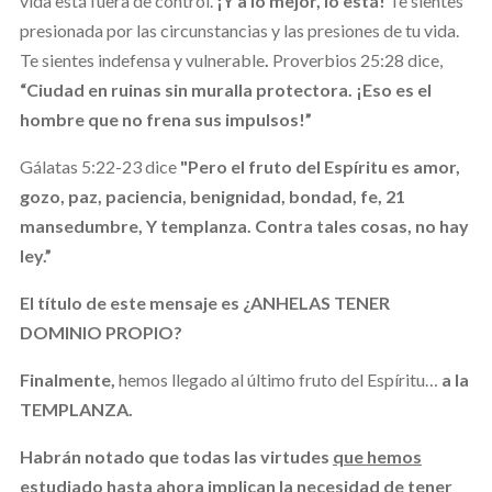
vida está fuera de control.
¡Y a lo mejor, lo está!
Te sientes
presionada por las circunstancias y las presiones de tu vida.
Te sientes indefensa y vulnerable
.
Proverbios 25:28 dice,
“Ciudad en ruinas sin muralla protectora. ¡Eso es el
hombre que no frena sus impulsos!”
Gálatas 5:22-23 dice
"Pero el fruto del Espíritu es amor,
gozo, paz, paciencia, benignidad, bondad, fe, 21
mansedumbre, Y templanza. Contra tales cosas, no hay
ley.”
El título de este mensaje es ¿ANHELAS TENER
DOMINIO PROPIO?
Finalmente,
hemos llegado al último fruto del Espíritu…
a la
TEMPLANZA.
Habrán notado que todas las virtudes
que hemos
estudiado hasta ahora
implican la necesidad de tener