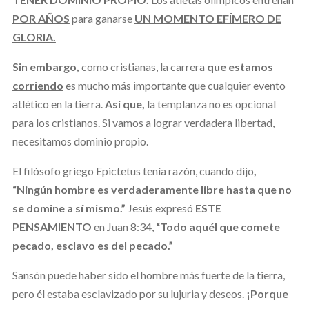
POR AÑOS
para ganarse
UN MOMENTO EFÍMERO DE
GLORIA.
Sin embargo,
como cristianas, la carrera
que estamos
corriendo
es mucho más importante que cualquier evento
atlético en la tierra.
Así que,
la templanza no es opcional
para los cristianos. Si vamos a lograr verdadera libertad,
necesitamos dominio propio.
El filósofo griego Epictetus tenía razón, cuando dijo
,
“Ningún hombre es verdaderamente libre hasta que no
se domine a sí mismo.”
Jesús expresó
ESTE
PENSAMIENTO
en Juan 8:34,
“Todo aquél que comete
pecado, esclavo es del pecado.”
Sansón puede haber sido el hombre más fuerte de la tierra,
pero él estaba esclavizado por su lujuria y deseos.
¡Porque