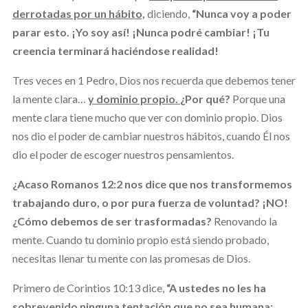
derrotadas por un hábito,
diciendo,
“Nunca voy a poder
parar esto.
¡Yo soy así! ¡Nunca podré cambiar! ¡Tu
creencia terminará haciéndose realidad!
Tres veces en 1 Pedro, Dios nos recuerda que debemos tener
la mente clara…
y dominio propio.
¿Por qué?
Porque una
mente clara tiene mucho que ver con dominio propio. Dios
nos dio el poder de cambiar nuestros hábitos, cuando Él nos
dio el poder de escoger nuestros pensamientos.
¿Acaso Romanos 12:2 nos dice que nos transformemos
trabajando duro, o por pura fuerza de voluntad?
¡NO!
¿Cómo debemos de ser trasformadas?
Renovando la
mente. Cuando tu dominio propio está siendo probado,
necesitas llenar tu mente con las promesas de Dios.
Primero de Corintios 10:13 dice,
“A ustedes no les ha
sobrevenido ninguna tentación que no sea humana;