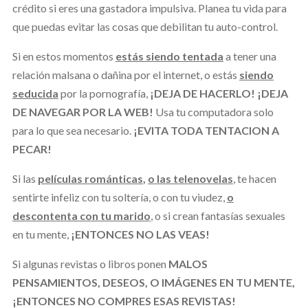
crédito si eres una gastadora impulsiva. Planea tu vida para
que puedas evitar las cosas que debilitan tu auto-control.
Si en estos momentos
estás siendo tentada
a tener una
relación malsana o dañina por el internet, o estás
siendo
seducida
por la pornografía,
¡DEJA DE HACERLO! ¡DEJA
DE NAVEGAR POR LA WEB!
Usa tu computadora solo
para lo que sea necesario.
¡EVITA TODA TENTACION A
PECAR!
Si las
películas románticas
,
o las telenovelas
, te hacen
sentirte infeliz con tu soltería, o con tu viudez,
o
descontenta con tu marido
, o si crean fantasías sexuales
en tu mente,
¡ENTONCES NO LAS VEAS!
Si algunas revistas o libros ponen
MALOS
PENSAMIENTOS, DESEOS, O IMÁGENES EN TU MENTE,
¡ENTONCES NO COMPRES ESAS REVISTAS!