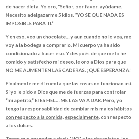
de hacer dieta. Yo oro, “Señor, por favor, ayúdame.
Necesito adelgazarme 5 kilos. “YO SE QUE NADA ES
IMPOSIBLE PARA TI.”
Y en eso, veo un chocolate… y aun cuando no lo vea, me
voy a la bodega a comprarlo. Mi cuerpo ya ha sido
condicionado a hacer eso. Y después de que me lo he
comido y satisfecho mi deseo, le oro a Dios para que
NO ME AUMENTEN LAS CADERAS. ¡QUÉ ESPERANZA!
Finalmente me di cuenta que las cosas no funcionan así.
Si yo le pido a Dios que me de fuerzas para controlar
“mi apetito,” Él ES FIEL… ME LAS VA A DAR. Pero, yo
tengo la responsabilidad de cambiar mis malos hábitos
con respecto a la comida,
especialmente
, con respecto
a los dulces.
Tengo que aprender a decir “NO” a los chocolates, los