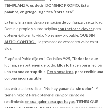
TEMPLANZA, es decir, DOMINIO PROPIO. Esta
palabra, en griego, significa “fortaleza.”
La templanza nos da una sensación de confianza y seguridad.
Dominio propio y autodisciplina
son factores claves
para
obtener éxito en tu vida. No es muy probable,
QUE SIN
AUTO-CONTROL,
logres nada de verdadero valor en tu
vida.
El apóstol Pablo dijo en 1 Corintios 9:25,
“Todos los que
luchan, se abstienen de todo. Ellos lo hacen para recibir
una corona corruptible.
Pero nosotros
, para recibir una
corona incorruptible.
Los entrenadores dicen,
“No hay ganancia, sin dolor.”
¡Y
tienen razón!
Para obtener el cien por ciento de
rendimiento,
en cualquier cosa que hagas
,
TIENES QUE
TENER DOMINIO PROPIO.
Los atletas olímpicos entrenan