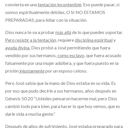
convierta en una
tentación incontenible
. Eso puede pasar, si
somos espiritualmente débiles, O SI NO ESTAMOS
PREPARADAS, para lidiar con la situación.
Dios nunca te va a probar
más allá
de lo que puedes soportar.
Pero resistir a la tentación,
requiere
disciplina espiritual
y
ayuda divina.
Dios probó a José permitiendo que fuera
vendido por sus hermanos,
como esclavo,
que fuera acusado
falsamente por una mujer adúltera, y que fuera puesto en la
prisión
injustamente
por un esposo celoso.
Pero José sabía que la mano de Dios estaba en su vida. Es
por eso que pudo decirle a sus hermanos, años después en
Génesis 50:20 “Ustedes pensaron hacerme mal, pero Dios
cambió todo para bien, para hacer lo que hoy vemos, que es
darle vida a mucha gente.”
Después de años de sufrimiento, José estaba preparado para