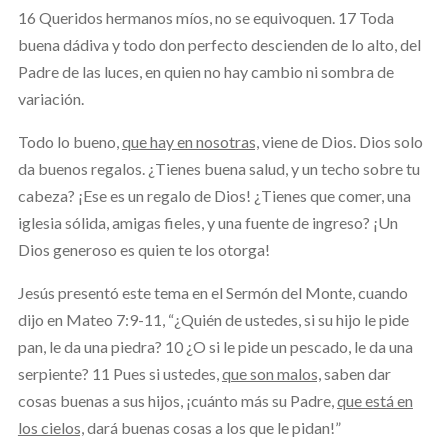
16 Queridos hermanos míos, no se equivoquen. 17 Toda
buena dádiva y todo don perfecto descienden de lo alto, del
Padre de las luces, en quien no hay cambio ni sombra de
variación.
Todo lo bueno,
que hay en nosotras,
viene de Dios. Dios solo
da buenos regalos. ¿Tienes buena salud, y un techo sobre tu
cabeza? ¡Ese es un regalo de Dios! ¿Tienes que comer, una
iglesia sólida, amigas fieles, y una fuente de ingreso? ¡Un
Dios generoso es quien te los otorga!
Jesús presentó este tema en el Sermón del Monte, cuando
dijo en Mateo 7:9-11, “¿Quién de ustedes, si su hijo le pide
pan, le da una piedra? 10 ¿O si le pide un pescado, le da una
serpiente? 11 Pues si ustedes,
que son malos,
saben dar
cosas buenas a sus hijos, ¡cuánto más su Padre,
que está en
los cielos,
dará buenas cosas a los que le pidan!”