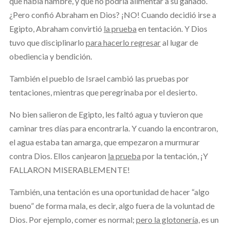
que había hambre
,
y que no podría alimentar a su ganado.
¿Pero confió Abraham en Dios? ¡NO! Cuando decidió irse a
Egipto, Abraham convirtió
la prueba
en tentación. Y Dios
tuvo que disciplinarlo
para hacerlo regresar
al lugar de
obediencia y bendición.
También el pueblo de Israel cambió las pruebas por
tentaciones, mientras que peregrinaba por el desierto.
No bien salieron de Egipto, les faltó agua y tuvieron que
caminar tres días para encontrarla. Y cuando la encontraron,
el agua estaba tan amarga, que empezaron a murmurar
contra Dios. Ellos canjearon
la prueba
por la tentación, ¡Y
FALLARON MISERABLEMENTE!
También, una tentación es una oportunidad de hacer “algo
bueno” de forma mala, es decir, algo fuera de la voluntad de
Dios. Por ejemplo, comer es normal;
pero la glotonería,
es un