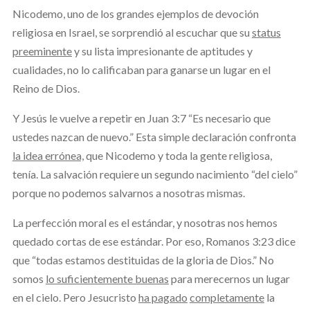
Nicodemo, uno de los grandes ejemplos de devoción
religiosa en Israel, se sorprendió al escuchar que su
status
preeminente
y su lista impresionante de aptitudes y
cualidades, no lo calificaban para ganarse un lugar en el
Reino de Dios.
Y Jesús le vuelve a repetir en Juan 3:7 “Es necesario que
ustedes nazcan de nuevo.” Esta simple declaración confronta
la idea errónea,
que Nicodemo y toda la gente religiosa,
tenía. La salvación requiere un segundo nacimiento “del cielo”
porque no podemos salvarnos a nosotras mismas.
La perfección moral es el estándar, y nosotras nos hemos
quedado cortas de ese estándar. Por eso, Romanos 3:23 dice
que “todas estamos destituidas de la gloria de Dios.” No
somos
lo suficientemente buenas
para merecernos un lugar
en el cielo. Pero Jesucristo
ha pagado
completamente
la