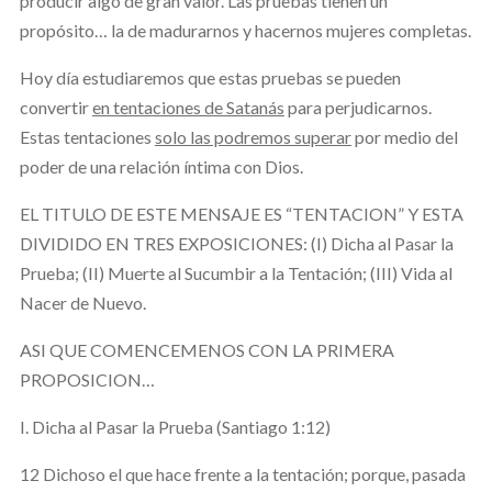
producir algo de gran valor. Las pruebas tienen un
propósito… la de madurarnos y hacernos mujeres completas.
Hoy día estudiaremos que estas pruebas se pueden
convertir
en tentaciones de Satanás
para perjudicarnos.
Estas tentaciones
solo las podremos superar
por medio del
poder de una relación íntima con Dios.
EL TITULO DE ESTE MENSAJE ES “TENTACION” Y ESTA
DIVIDIDO EN TRES EXPOSICIONES: (I) Dicha al Pasar la
Prueba; (II) Muerte al Sucumbir a la Tentación; (III) Vida al
Nacer de Nuevo.
ASI QUE COMENCEMENOS CON LA PRIMERA
PROPOSICION…
I. Dicha al Pasar la Prueba (Santiago 1:12)
12 Dichoso el que hace frente a la tentación; porque, pasada