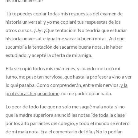
historia universal?
Tú te puedes copiar
todas mis respuestas del examen de
historia universal;
y yo me copiaré tus respuestas de los
otros cursos. ¡Uy! ¡Que tentación! No tendría que estudiar
historia universal, e igual me sacaría buena nota… Así que
sucumbí a la tentación
de sacarme buena nota,
sin haber
estudiado, y acepté la oferta de mi amiga.
Ella se copió todos mis exámenes, y cuando me tocó mi
turno,
me puse tan nerviosa,
que hasta la profesora vino a ver
lo qué pasaba. Como comprenderán, entre mis nervios,
y la
profesora chequeándome,
no me pude copiar nada.
Lo peor de todo fue
que no solo me saqué mala nota,
si no
que la madre superiora anunció las notas “
de toda la clase
”
por los alto parlantes del colegio, y todo el mundo se enteró
de mi mala nota. Era el comentario del día. ¡No lo podían