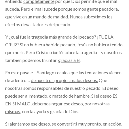
entiendo
completamente
por qué Dios permite que el mal
suceda. Pero el mal sucede porque somos gente pecadora,
que vive en un mundo de maldad. Nunca
subestimes
los
efectos devastadores del pecado.
Y ¿cuál fue la tragedia
más grande
del pecado? ¡FUE LA
CRUZ! Si no hubiera habido pecado, Jesús no hubiera tenido
que morir. Pero Cristo triunfó sobre la tragedia – y nosotros
también podemos triunfar,
gracias a Él
.
En este pasaje… Santiago recalca que las tentaciones vienen
de adentro…
de nuestros propios malos deseos.
Que
nosotras somos responsables de nuestro pecado. El deseo
puede ser alimentado,
o matado de hambre
. Si el deseo ES
EN SI MALO, debemos negar ese deseo,
por nosotras
mismas,
con la ayuda y gracia de Dios.
Si alentamos ese deseo,
se convertirá muy pronto,
en acción.