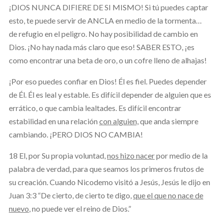
¡DIOS NUNCA DIFIERE DE SI MISMO! Si tú puedes captar
esto, te puede servir de ANCLA en medio de la tormenta…
de refugio en el peligro. No hay posibilidad de cambio en
Dios. ¡No hay nada más claro que eso! SABER ESTO, ¡es
como encontrar una beta de oro, o un cofre lleno de alhajas!
¡Por eso puedes confiar en Dios! Él es fiel. Puedes depender
de Él. Él es leal y estable. Es difícil depender de alguien que es
errático, o que cambia lealtades. Es difícil encontrar
estabilidad en una relación
con alguien,
que anda siempre
cambiando. ¡PERO DIOS NO CAMBIA!
18 El, por Su propia voluntad,
nos hizo nacer
por medio de la
palabra de verdad, para que seamos los primeros frutos de
su creación. Cuando Nicodemo visitó a Jesús, Jesús le dijo en
Juan 3:3 “De cierto, de cierto te digo,
que el que no nace de
nuevo
, no puede ver el reino de Dios.”