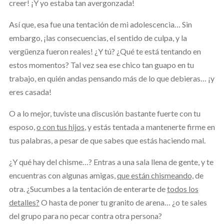
creer! ¡Y yo estaba tan avergonzada!
Así que, esa fue una tentación de mi adolescencia… Sin
embargo, ¡las consecuencias, el sentido de culpa, y la
vergüenza fueron reales! ¿Y tú? ¿Qué te está tentando en
estos momentos? Tal vez sea ese chico tan guapo en tu
trabajo, en quién andas pensando más de lo que debieras… ¡y
eres casada!
O a lo mejor, tuviste una discusión bastante fuerte con tu
esposo,
o con tus hijos
, y estás tentada a mantenerte firme en
tus palabras, a pesar de que sabes que estás haciendo mal.
¿Y qué hay del chisme…? Entras a una sala llena de gente, y te
encuentras con algunas amigas,
que están chismeando,
de
otra. ¿Sucumbes a la tentación de enterarte de
todos los
detalles?
O hasta de poner tu granito de arena… ¿o te sales
del grupo para no pecar contra otra persona?