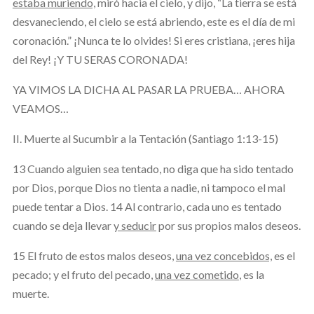
estaba muriendo,
miró hacia el cielo, y dijo, “La tierra se está
desvaneciendo, el cielo se está abriendo, este es el día de mi
coronación.” ¡Nunca te lo olvides! Si eres cristiana, ¡eres hija
del Rey! ¡Y TU SERAS CORONADA!
YA VIMOS LA DICHA AL PASAR LA PRUEBA… AHORA
VEAMOS…
II. Muerte al Sucumbir a la Tentación (Santiago 1:13-15)
13 Cuando alguien sea tentado, no diga que ha sido tentado
por Dios, porque Dios no tienta a nadie, ni tampoco el mal
puede tentar a Dios. 14 Al contrario, cada uno es tentado
cuando se deja llevar
y seducir
por sus propios malos deseos.
15 El fruto de estos malos deseos,
una vez concebidos,
es el
pecado; y el fruto del pecado,
una vez cometido
, es la
muerte.