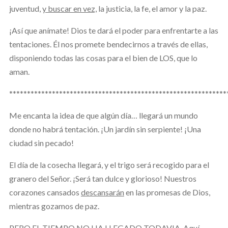
juventud,
y buscar en vez,
la justicia, la fe, el amor y la paz.
¡Así que anímate! Dios te dará el poder para enfrentarte a las
tentaciones. Él nos promete bendecirnos a través de ellas,
disponiendo todas las cosas para el bien de LOS, que lo
aman.
*************************************************************
Me encanta la idea de que algún día… llegará un mundo
donde no habrá tentación. ¡Un jardín sin serpiente! ¡Una
ciudad sin pecado!
El día de la cosecha llegará, y el trigo será recogido para el
granero del Señor. ¡Será tan dulce y glorioso! Nuestros
corazones cansados
descansarán
en las promesas de Dios,
mientras gozamos de paz.
PERO EL TIEMPO NO HA LLEGADO TODAVIA. Aquí