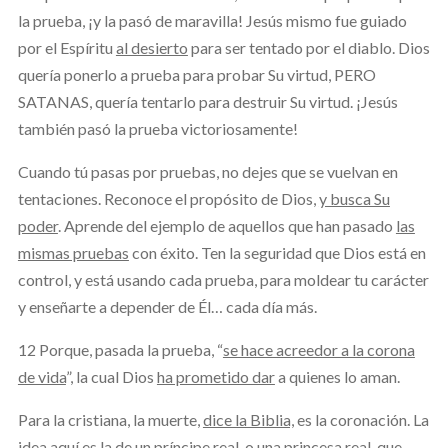
la prueba, ¡y la pasó de maravilla! Jesús mismo fue guiado
por el Espíritu
al desierto
para ser tentado por el diablo. Dios
quería ponerlo a prueba para probar Su virtud, PERO
SATANAS, quería tentarlo para destruir Su virtud. ¡Jesús
también pasó la prueba victoriosamente!
Cuando tú pasas por pruebas, no dejes que se vuelvan en
tentaciones. Reconoce el propósito de Dios,
y busca Su
poder
. Aprende del ejemplo de aquellos que han pasado
las
mismas pruebas
con éxito. Ten la seguridad que Dios está en
control, y está usando cada prueba, para moldear tu carácter
y enseñarte a depender de Él… cada día más.
12 Porque, pasada la prueba, “
se hace acreedor a la corona
de vida
”, la cual Dios
ha prometido dar
a quienes lo aman.
Para la cristiana, la muerte,
dice la Biblia,
es la coronación. La
idea aquí es la de un príncipe real, o una princesa real, que