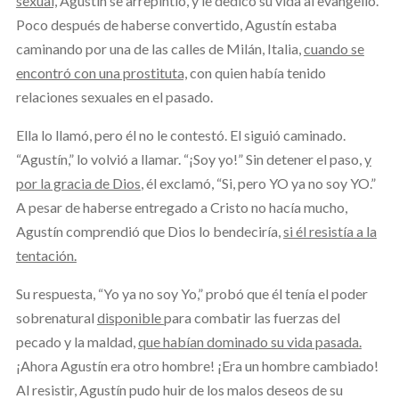
sexual,
Agustín se arrepintió, y le dedicó su vida al evangelio.
Poco después de haberse convertido, Agustín estaba
caminando por una de las calles de Milán, Italia,
cuando se
encontró con una prostituta,
con quien había tenido
relaciones sexuales en el pasado.
Ella lo llamó, pero él no le contestó. El siguió caminado.
“Agustín,” lo volvió a llamar. “¡Soy yo!” Sin detener el paso,
y
por la gracia de Dios
, él exclamó, “Si, pero YO ya no soy YO.”
A pesar de haberse entregado a Cristo no hacía mucho,
Agustín comprendió que Dios lo bendeciría,
si él resistía a la
tentación.
Su respuesta, “Yo ya no soy Yo,” probó que él tenía el poder
sobrenatural
disponible
para combatir las fuerzas del
pecado y la maldad,
que habían dominado su vida pasada.
¡Ahora Agustín era otro hombre! ¡Era un hombre cambiado!
Al resistir, Agustín pudo huir de los malos deseos de su