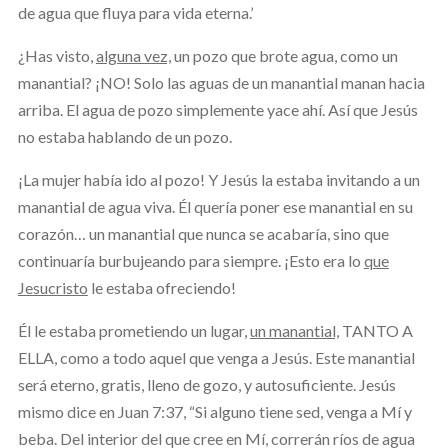
de agua que fluya para vida eterna.’
¿Has visto,
alguna vez,
un pozo que brote agua, como un
manantial? ¡NO! Solo las aguas de un manantial manan hacia
arriba. El agua de pozo simplemente yace ahí. Así que Jesús
no estaba hablando de un pozo.
¡La mujer había ido al pozo! Y Jesús la estaba invitando a un
manantial de agua viva. Él quería poner ese manantial en su
corazón… un manantial que nunca se acabaría, sino que
continuaría burbujeando para siempre. ¡Esto era lo
que
Jesucristo
le estaba ofreciendo!
Él le estaba prometiendo un lugar,
un manantial,
TANTO A
ELLA, como a todo aquel que venga a Jesús. Este manantial
será eterno, gratis, lleno de gozo, y autosuficiente. Jesús
mismo dice en Juan 7:37, “Si alguno tiene sed, venga a Mí y
beba. Del interior del que cree en Mí, correrán ríos de agua