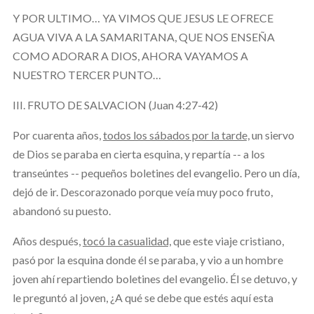
Y POR ULTIMO… YA VIMOS QUE JESUS LE OFRECE
AGUA VIVA A LA SAMARITANA, QUE NOS ENSEÑA
COMO ADORAR A DIOS, AHORA VAYAMOS A
NUESTRO TERCER PUNTO…
III. FRUTO DE SALVACION (Juan 4:27-42)
Por cuarenta años,
todos los sábados por la tarde,
un siervo
de Dios se paraba en cierta esquina, y repartía -- a los
transeúntes -- pequeños boletines del evangelio. Pero un día,
dejó de ir. Descorazonado porque veía muy poco fruto,
abandonó su puesto.
Años después,
tocó la casualidad,
que este viaje cristiano,
pasó por la esquina donde él se paraba, y vio a un hombre
joven ahí repartiendo boletines del evangelio. Él se detuvo, y
le preguntó al joven, ¿A qué se debe que estés aquí esta