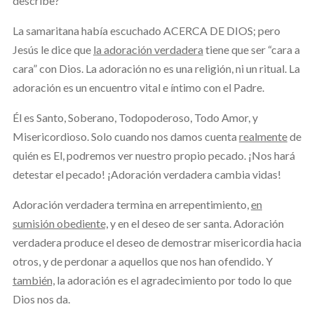
describe?
La samaritana había escuchado ACERCA DE DIOS; pero
Jesús le dice que
la adoración verdadera
tiene que ser “cara a
cara” con Dios. La adoración no es una religión, ni un ritual. La
adoración es un encuentro vital e íntimo con el Padre.
Él es Santo, Soberano, Todopoderoso, Todo Amor, y
Misericordioso. Solo cuando nos damos cuenta
realmente
de
quién es El, podremos ver nuestro propio pecado. ¡Nos hará
detestar el pecado! ¡Adoración verdadera cambia vidas!
Adoración verdadera termina en arrepentimiento,
en
sumisión obediente,
y en el deseo de ser santa. Adoración
verdadera produce el deseo de demostrar misericordia hacia
otros, y de perdonar a aquellos que nos han ofendido. Y
también,
la adoración es el agradecimiento por todo lo que
Dios nos da.