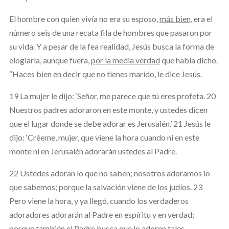
El hombre con quien vivía no era su esposo,
más bien,
era el
número seis de una recata fila de hombres que pasaron por
su vida. Y a pesar de la fea realidad, Jesús busca la forma de
elogiarla, aunque fuera,
por la media verdad
que había dicho.
“Haces bien en decir que no tienes marido, le dice Jesús.
19 La mujer le dijo: ‘Señor, me parece que tú eres profeta. 20
Nuestros padres adoraron en este monte, y ustedes dicen
que el lugar donde se debe adorar es Jerusalén.’ 21 Jesús le
dijo: ‘Créeme, mujer, que viene la hora cuando ni en este
monte ni en Jerusalén adorarán ustedes al Padre.
22 Ustedes adoran lo que no saben; nosotros adoramos lo
que sabemos; porque la salvación viene de los judíos. 23
Pero viene la hora, y ya llegó, cuando los verdaderos
adoradores adorarán al Padre en espíritu y en verdad;
porque también el Padre busca que lo adoren tales