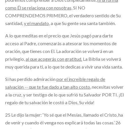
como Él se relaciona con nosotras,
SI NO
COMPRENDEMOS PRIMERO, el verdadero sentido de Su
santidad,
y el mandato,
a que Su gente sea santa también.
A lo que meditas en el precio que Jesús pagó para darte
acceso al Padre, comenzarás a atesorar los momentos de
oración, que tienes con El. La adoración se volverá en un
privilegio,
al que acogerás con gratitud.
La Biblia se volverá
muy querida para ti, a lo que te dedicas a vivir una vida santa.
Si has perdido admiración
por el increíble regalo de
salvación -- que te fue dado a tan alto costo
, necesitas volver
a la cruz, y ser testigo de lo que sufrió tu Salvador POR TI. ¡El
regalo de tu salvación le costó a Dios, Su vida!
25 Le dijo la mujer: ‘Yo sé que el Mesías, llamado el Cristo, ha
de venir y cuando él venga nos explicará todas las cosas.’ 26