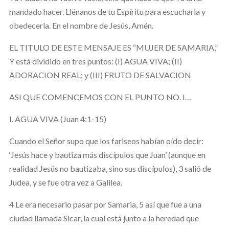
mandado hacer. Llénanos de tu Espíritu para escucharla y
obedecerla. En el nombre de Jesús, Amén.
EL TITULO DE ESTE MENSAJE ES “MUJER DE SAMARIA,”
Y está dividido en tres puntos: (I) AGUA VIVA; (II)
ADORACION REAL; y (III) FRUTO DE SALVACION
ASI QUE COMENCEMOS CON EL PUNTO NO. I…
I. AGUA VIVA (Juan 4:1-15)
Cuando el Señor supo que los fariseos habían oído decir:
‘Jesús hace y bautiza más discípulos que Juan’ (aunque en
realidad Jesús no bautizaba, sino sus discípulos), 3 salió de
Judea, y se fue otra vez a Galilea.
4 Le era necesario pasar por Samaria, 5 así que fue a una
ciudad llamada Sicar, la cual está junto a la heredad que