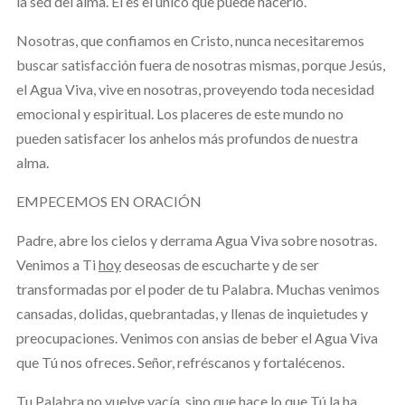
la sed del alma. Él es el único que puede hacerlo.
Nosotras, que confiamos en Cristo, nunca necesitaremos
buscar satisfacción fuera de nosotras mismas, porque Jesús,
el Agua Viva, vive en nosotras, proveyendo toda necesidad
emocional y espiritual. Los placeres de este mundo no
pueden satisfacer los anhelos más profundos de nuestra
alma.
EMPECEMOS EN ORACIÓN
Padre, abre los cielos y derrama Agua Viva sobre nosotras.
Venimos a Ti
hoy
deseosas de escucharte y de ser
transformadas por el poder de tu Palabra. Muchas venimos
cansadas, dolidas, quebrantadas, y llenas de inquietudes y
preocupaciones. Venimos con ansias de beber el Agua Viva
que Tú nos ofreces. Señor, refréscanos y fortalécenos.
Tu Palabra no vuelve vacía, sino que hace lo que Tú la ha