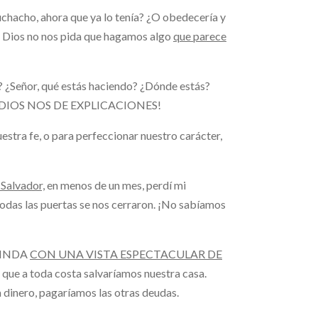
uchacho, ahora que ya lo tenía? ¿O obedecería y
ue Dios no nos pida que hagamos algo
que parece
? ¿Señor, qué estás haciendo? ¿Dónde estás?
UE DIOS NOS DE EXPLICACIONES!
estra fe, o para perfeccionar nuestro carácter,
Salvador,
en menos de un mes, perdí mi
odas las puertas se nos cerraron. ¡No sabíamos
LINDA
CON UNA VISTA ESPECTACULAR DE
 que a toda costa salvaríamos nuestra casa.
 dinero, pagaríamos las otras deudas.