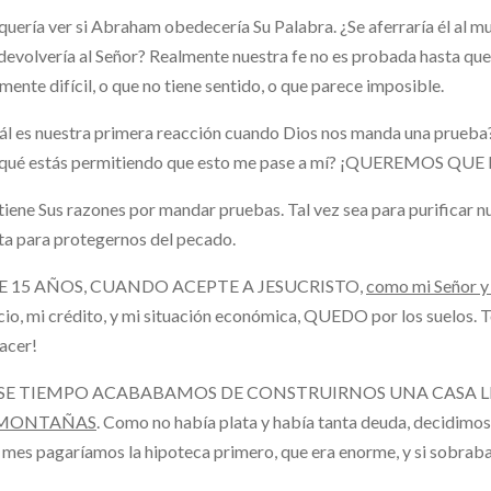
quería ver si Abraham obedecería Su Palabra. ¿Se aferraría él al m
 devolvería al Señor? Realmente nuestra fe no es probada hasta q
ente difícil, o que no tiene sentido, o que parece imposible.
ál es nuestra primera reacción cuando Dios nos manda una prueba
 qué estás permitiendo que esto me pase a mí? ¡QUEREMOS Q
tiene Sus razones por mandar pruebas. Tal vez sea para purificar nu
ta para protegernos del pecado.
 15 AÑOS, CUANDO ACEPTE A JESUCRISTO,
como mi Señor y 
io, mi crédito, y mi situación económica, QUEDO por los suelos. T
acer!
ESE TIEMPO ACABABAMOS DE CONSTRUIRNOS UNA CASA 
 MONTAÑAS
. Como no había plata y había tanta deuda, decidimos
mes pagaríamos la hipoteca primero, que era enorme, y si sobraba