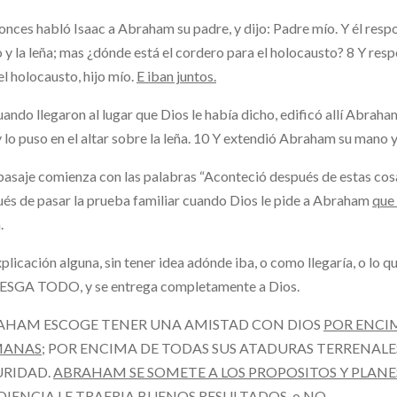
onces habló Isaac a Abraham su padre, y dijo: Padre mío. Y él respon
 y la leña; mas ¿dónde está el cordero para el holocausto? 8 Y re
el holocausto, hijo mío.
E iban juntos.
uando llegaron al lugar que Dios le había dicho, edificó allí Abraham
 y lo puso en el altar sobre la leña. 10 Y extendió Abraham su mano y
pasaje comienza con las palabras “Aconteció después de estas cos
és de pasar la prueba familiar cuando Dios le pide a Abraham
que 
.
xplicación alguna, sin tener idea adónde iba, o como llegaría, o 
ESGA TODO, y se entrega completamente a Dios.
AHAM ESCOGE TENER UNA AMISTAD CON DIOS
POR ENCI
ANAS;
POR ENCIMA DE TODAS SUS ATADURAS TERRENALES
URIDAD.
ABRAHAM SE SOMETE A LOS PROPOSITOS Y PLANES
IENCIA LE TRAERIA BUENOS RESULTADOS,
o NO.