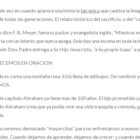
de vez en cuando aparece una historia
tan única
que cautiva la imag
de todas las generaciones. El relato histórico del sacrificio, o del “ca
dice F. B. Meyer, famoso pastor y evangelista inglés, “Mientras e
ria con un interés que nunca apaga. Solo hay una escena en toda la 
do Dios Padre entrega a Su Hijo Jesucristo, “a Su propio Isaac” a u
ECEMOS EN ORACION
da es como una montaña rusa. Está llena de altibajos. De cumb
NOS.
te capítulo Abraham ya tiene más de 100 años. El hijo prometido ya 
o Abraham creía que ya podía vivir una vida tranquila y cómoda,
s
da.
 seremos demasiado “mayorcitas” para no enfrentarnos a nuevos de
des. Cuando dejamos de aprender, dejamos de crecer; y cuando dej