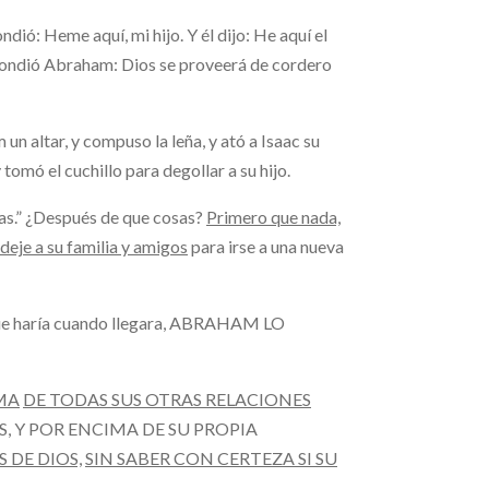
dió: Heme aquí, mi hijo. Y él dijo: He aquí el
spondió Abraham: Dios se proveerá de cordero
 un altar, y compuso la leña, y ató a Isaac su
 tomó el cuchillo para degollar a su hijo.
as.” ¿Después de que cosas?
Primero que nada,
deje a su familia y amigos
para irse a una nueva
lo que haría cuando llegara, ABRAHAM LO
MA
DE TODAS SUS OTRAS RELACIONES
, Y POR ENCIMA DE SU PROPIA
 DE DIOS,
SIN SABER CON CERTEZA SI SU