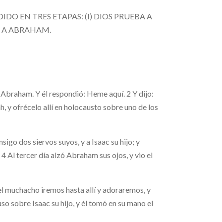
DIDO EN TRES ETAPAS: (I) DIOS PRUEBA A
CE A ABRAHAM.
 Abraham. Y él respondió: Heme aquí. 2 Y dijo:
ah, y ofrécelo allí en holocausto sobre uno de los
go dos siervos suyos, y a Isaac su hijo; y
. 4 Al tercer día alzó Abraham sus ojos, y vio el
 el muchacho iremos hasta allí y adoraremos, y
o sobre Isaac su hijo, y él tomó en su mano el