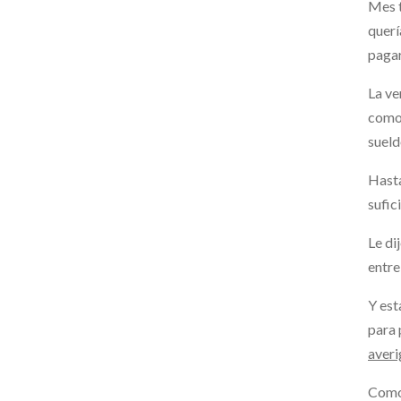
Mes t
querí
paga
La ve
como
sueld
Hasta
sufic
Le di
entre
Y est
para 
averi
Como 