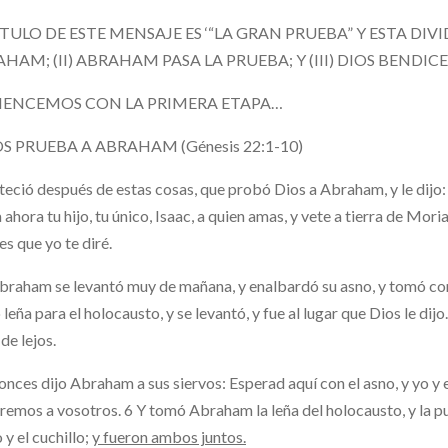
ITULO DE ESTE MENSAJE ES ‘“LA GRAN PRUEBA” Y ESTA DIVI
HAM; (II) ABRAHAM PASA LA PRUEBA; Y (III) DIOS BENDI
ENCEMOS CON LA PRIMERA ETAPA…
IOS PRUEBA A ABRAHAM (Génesis 22:1-10)
eció después de estas cosas, que probó Dios a Abraham, y le dijo:
ahora tu hijo, tu único, Isaac, a quien amas, y vete a tierra de Mori
s que yo te diré.
braham se levantó muy de mañana, y enalbardó su asno, y tomó consi
 leña para el holocausto, y se levantó, y fue al lugar que Dios le dijo
 de lejos.
onces dijo Abraham a sus siervos: Esperad aquí con el asno, y yo y
remos a vosotros. 6 Y tomó Abraham la leña del holocausto, y la pus
 y el cuchillo;
y fueron ambos juntos.