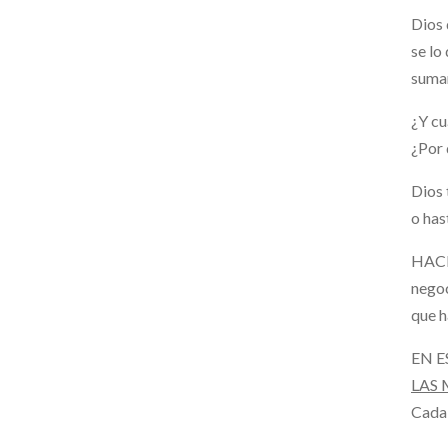
Dios 
se lo
sumam
¿Y cu
¿Por
Dios 
o has
HACE
negoc
que h
EN 
LAS
Cada 