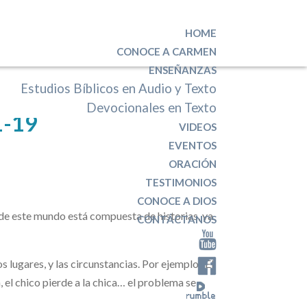
HOME
CONOCE A CARMEN
ENSEÑANZAS
Estudios Bíblicos en Audio y Texto
Devocionales en Texto
1-19
VIDEOS
EVENTOS
ORACIÓN
TESTIMONIOS
CONOCE A DIOS
a de este mundo está compuesta de historias, ya
CONTÁCTANOS
lugares, y las circunstancias. Por ejemplo, ‘El
, el chico pierde a la chica… el problema se