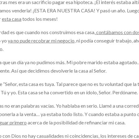
ras mes era un sacrificio pagar esa hipoteca. ¡El interés estaba al
amos venderla! ¡ESTA ERA NUESTRA CASA! Y pasó un año. Luego d
r
esta casa
todos los meses!
rdad es que cuando nos construimos esa casa,
contábamos con dos
 yo
ya no pude recobrar mi negocio
, ni podía conseguir trabajo,
o.
 que un día ya no pudimos más. Mi pobre marido estaba agotado… t
iente. Así que decidimos devolverle la casa al Señor.
je “Señor, esta casa es tuya. Tal parece que no es tu voluntad que 
 Tú y yo. Esta casa se ha convertido en un ídolo, Señor. Perdóname.
as no eran palabras vacías. Yo hablaba en serio. Llamé a una corred
ponerla a la venta… ya estaba todo listo. Y cuando estaba a punto 
guar primero
acerca de la posibilidad de refinanciar mi casa.
con Dios no hay casualidades ni coincidencias, los intereses de c