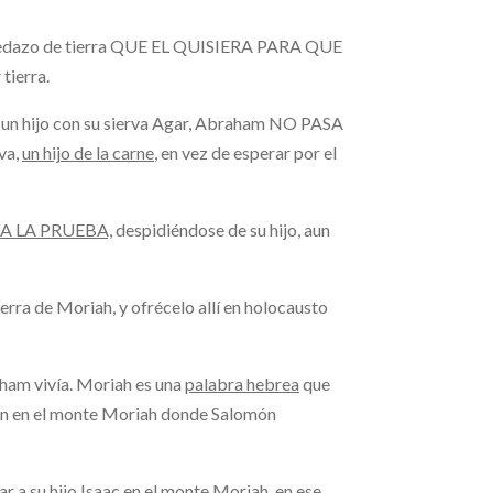
l pedazo de tierra QUE EL QUISIERA PARA QUE
tierra.
 un hijo con su sierva Agar, Abraham NO PASA
ava,
un hijo de la carne
, en vez de esperar por el
A LA PRUEBA,
despidiéndose de su hijo, aun
tierra de Moriah, y ofrécelo allí en holocausto
ham vivía. Moriah es una
palabra hebrea
que
bién en el monte Moriah donde Salomón
r a su hijo Isaac en el monte Moriah, en ese