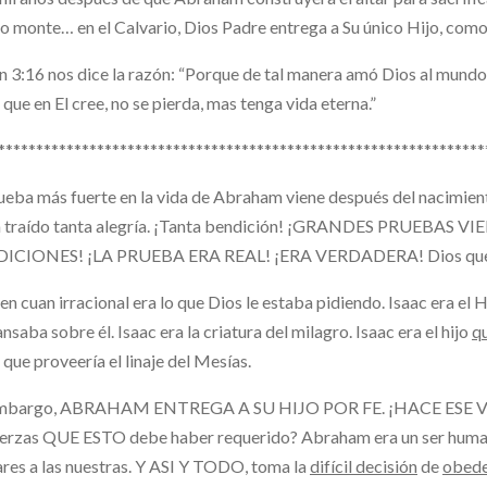
 monte… en el Calvario, Dios Padre entrega a Su único Hijo, como 
n 3:16 nos dice la razón: “Porque de tal manera amó Dios al mundo,
 que en El cree, no se pierda, mas tenga vida eterna.”
****************************************************************
ueba más fuerte en la vida de Abraham viene después del nacimiento
a traído tanta alegría. ¡Tanta bendición! ¡GRANDES PRUEBA
ICIONES! ¡LA PRUEBA ERA REAL! ¡ERA VERDADERA! Dios quería 
en cuan irracional era lo que Dios le estaba pidiendo. Isaac era e
nsaba sobre él. Isaac era la criatura del milagro. Isaac era el hijo
q
l que proveería el linaje del Mesías.
embargo, ABRAHAM ENTREGA A SU HIJO POR FE. ¡HACE ESE VI
uerzas QUE ESTO debe haber requerido? Abraham era un ser human
ares a las nuestras. Y ASI Y TODO, toma la
difícil decisión
de
obede