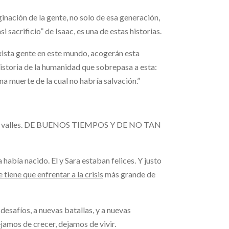
inación de la gente, no solo de esa generación,
si sacrificio” de Isaac, es una de estas historias.
xista gente en este mundo, acogerán esta
historia de la humanidad que sobrepasa a esta:
na muerte de la cual no habría salvación.”
res y valles. DE BUENOS TIEMPOS Y DE NO TAN
había nacido. El y Sara estaban felices. Y justo
e tiene que enfrentar a la crisis
más grande de
safíos, a nuevas batallas, y a nuevas
amos de crecer, dejamos de vivir.