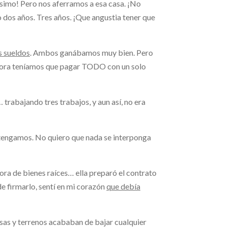
tísimo! Pero nos aferramos a esa casa. ¡No
os años. Tres años. ¡Que angustia tener que
 sueldos
. Ambos ganábamos muy bien. Pero
 ahora teníamos que pagar TODO con un solo
rabajando tres trabajos, y aun así, no era
la tengamos. No quiero que nada se interponga
ora de bienes raíces… ella preparó el contrato
de firmarlo, sentí en mi corazón
que debía
asas y terrenos acababan de bajar cualquier