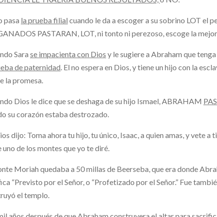
o pasa
la prueba filial
cuando le da a escoger a su sobrino LOT e
ANADOS PASTARAN, LOT, ni tonto ni perezoso, escoge la mejor 
ando Sara
se impacienta con Dios
y le sugiere a Abraham que tenga
ueba de paternidad
. El no espera en Dios, y tiene un hijo con la escl
de la promesa.
ndo Dios le dice que se deshaga de su hijo Ismael, ABRAHAM
PAS
o su corazón estaba destrozado.
ios dijo: Toma ahora tu hijo, tu único, Isaac, a quien amas, y vete a 
 uno de los montes que yo te diré.
nte Moriah quedaba a 50 millas de Beerseba, que era donde Abra
fica “Previsto por el Señor, o “Profetizado por el Señor.” Fue tam
ruyó el templo.
il años después de que Abraham construyera el altar para sacrifica