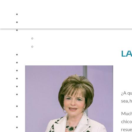
LA
¿A qu
sea, 
Mucha
chico
resue