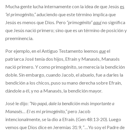
Mucha gente lucha internamente con la idea de que Jesús
es
“el primogénito,”
aduciendo que este término implica que
Jesús es menos que Dios. Pero
“primogénito”
aquí
no significa
que Jesús nació primero; sino que es un término de posición y
preeminencia.
Por ejemplo, en el Antiguo Testamento leemos
que
el
patriarca José tenía dos hijos, Efraín y Manasés, Manasés
nació primero. Y como primogénito, se merecía la bendición
doble. Sin embargo, cuando Jacob, el abuelo, fue a darles la
bendición a los chicos, puso su mano derecha sobre Efraín,
dándole a él, y no a Manasés, la bendición mayor.
José le dijo:
“No papá, dale la bendición más importante a
Manasés… El es mi primogénito,”
pero Jacob
intencionalmente, se la dio a Efraín. (Gen 48:13-20). Luego
vemos que Dios dice en Jeremías 31:9, “…Yo soy el Padre de