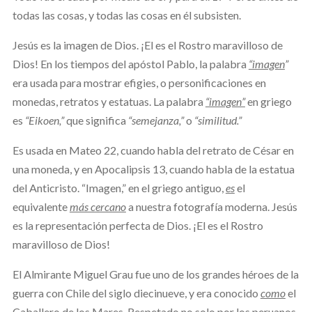
todas las cosas, y todas las cosas en él subsisten.
Jesús es la imagen de Dios. ¡El es el Rostro maravilloso de
Dios! En los tiempos del apóstol Pablo, la palabra
“imagen
”
era usada para mostrar efigies, o personificaciones en
monedas, retratos y estatuas. La palabra
“imagen”
en griego
es
“Eikoen,”
que significa
“semejanza,”
o
“similitud.”
Es usada en Mateo 22, cuando habla del retrato de César en
una moneda, y en Apocalipsis 13, cuando habla de la estatua
del Anticristo. “Imagen,” en el griego antiguo,
es
el
equivalente
más cercano
a nuestra fotografía moderna. Jesús
es la representación perfecta de Dios. ¡El es el Rostro
maravilloso de Dios!
El Almirante Miguel Grau fue uno de los grandes héroes de la
guerra con Chile del siglo diecinueve, y era conocido
como
el
Caballero de los Mares. Respetado no solo por los peruanos,