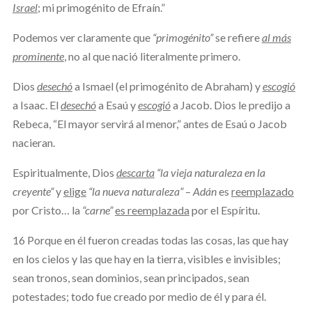
Israel
; mi primogénito de Efraín.”
Podemos ver claramente que
“primogénito”
se refiere
al más
prominente
, no al que nació literalmente primero.
Dios
desechó
a Ismael (el primogénito de Abraham) y
escogió
a Isaac. El
desechó
a Esaú y
escogió
a Jacob. Dios le predijo a
Rebeca, “El mayor servirá al menor,” antes de Esaú o Jacob
nacieran.
Espiritualmente, Dios
descarta
“la vieja naturaleza en la
creyente”
y
elige
“la nueva naturaleza”
–
Adán
es
reemplazado
por Cristo… la
“carne”
es reemplazada
por el Espíritu.
16 Porque en él fueron creadas todas las cosas, las que hay
en los cielos y las que hay en la tierra, visibles e invisibles;
sean tronos, sean dominios, sean principados, sean
potestades; todo fue creado por medio de él y para él.