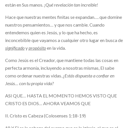
están en Sus manos.
¡Qué revelación tan increíble!
Hace que nuestras mentes finitas se expandan…. que domine
nuestros pensamientos… y que nos cambie. Cuando
entendemos quien es Jesús, y lo que ha hecho, es
inconcebible que vayamos a cualquier otro lugar en busca de
significado
y
propósito
en la vida.
Como Jesús es el Creador, que mantiene todas las cosas en
perfecta armonía, incluyendo a nosotras mismas, El sabe
como ordenar nuestras vidas.
¿Estás dispuesta a confiar en
Jesús… con tu propia vida?
ASI QUE… HASTA EL MOMENTO HEMOS VISTO QUE
CRISTO ES DIOS… AHORA VEAMOS QUE
II. Cristo es Cabeza (Colosenses 1:18-19)
18 Y El es la cabeza del cuerpo que es la iglesia, el que es el