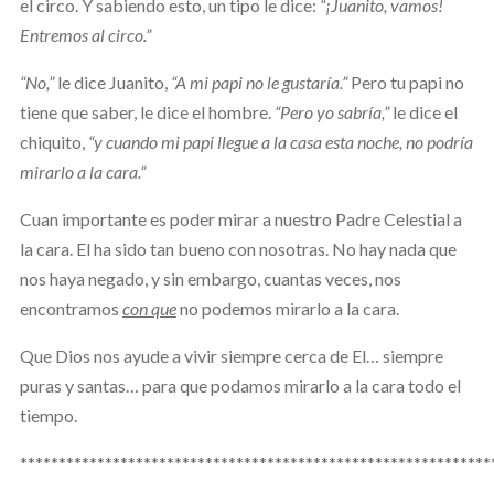
el circo. Y sabiendo esto, un tipo le dice:
“¡Juanito, vamos!
Entremos al circo.”
“No,”
le dice Juanito,
“A mi papi no le gustaría.”
Pero tu papi no
tiene que saber, le dice el hombre.
“Pero yo sabría,”
le dice el
chiquito,
“y cuando mi papi llegue a la casa esta noche, no podría
mirarlo a la cara.”
Cuan importante es poder mirar a nuestro Padre Celestial a
la cara. El ha sido tan bueno con nosotras. No hay nada que
nos haya negado, y sin embargo, cuantas veces, nos
encontramos
con que
no podemos mirarlo a la cara.
Que Dios nos ayude a vivir siempre cerca de El… siempre
puras y santas… para que podamos mirarlo a la cara todo el
tiempo.
*************************************************************