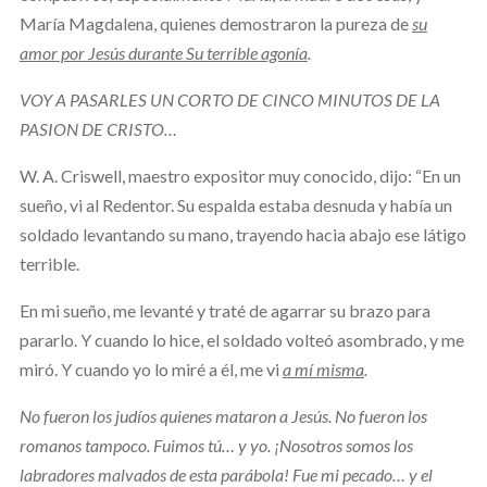
María Magdalena, quienes demostraron la pureza de
su
amor por Jesús durante Su terrible agonía
.
VOY A PASARLES UN CORTO DE CINCO MINUTOS DE LA
PASION DE CRISTO…
W. A. Criswell, maestro expositor muy conocido, dijo: “En un
sueño, vi al Redentor. Su espalda estaba desnuda y había un
soldado levantando su mano, trayendo hacia abajo ese látigo
terrible.
En mi sueño, me levanté y traté de agarrar su brazo para
pararlo. Y cuando lo hice, el soldado volteó asombrado, y me
miró. Y cuando yo lo miré a él, me vi
a mí misma
.
No fueron los judíos quienes mataron a Jesús. No fueron los
romanos tampoco. Fuimos tú… y yo. ¡Nosotros somos los
labradores malvados de esta parábola! Fue mi pecado… y el