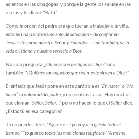
asientos en las sinagogas, y porque la gente los salude en las
plazas y los llame “Rabí.”
Como la orden del padre era que fueran a trabajar a la viña,
esta es una parábola,
no solo de salvación – de confiar en
Jesucristo como nuestro Señor y Salvador
–
sino también, de la
vida cristiana y nuestro servicio a Dios.
No solo pregunta,
¿Quiénes son los hijos de Dios?”
sino
también,
“¿Quiénes son aquellos que realmente sirven a Dios?”
El énfasis que Jesús pone en esta parábola es
“En hacer”
o
“No
hacer” la voluntad del padre,
y no en otras cosas. Hay muchos
que claman
“Señor, Señor…”
pero no hacen lo que el
Señor
dice.
¿Estás tú en esa categoría?
Tú no puedes decir, “Ay, pero s
i yo voy a la iglesia todo el
tiempo,” “Yo guardo todas las tradiciones religiosas,” “A mí me