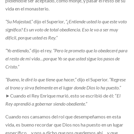
pidiéndole ser aceptado, como monje, y pasar el resto de su
vida en el monasterio.
“Su Majestad,”
dijo el Superior,
“¿Entiende usted lo que este voto
significa? Es un voto de total obediencia. Eso le va a ser muy
difícil, porque usted es Rey.”
“Yo entiendo,”
dijo el rey.
“Pero le prometo que lo obedeceré para
el resto de mi vida…porque Yo se que usted sigue los pasos de
Cristo.”
“Bueno, le diré lo que tiene que hacer,”
dijo el Superior.
“Regrese
al trono y sirva fielmente en el lugar donde Dios lo ha puesto.”
►
Cuando el Rey Enrique murió, esto se escribió de él: “
El
Rey aprendió a gobernar siendo obediente.”
Cuando nos cansamos del rol que desempeñamos en esta
vida, es bueno recordar que Dios nos ha puesto en un lugar
específico… y nos a dicho que nos quedemos ahí… y que