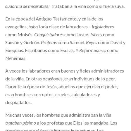
cuadrilla de miserables!
Trataban a la viña como si fuera suya.
En la época del Antiguo Testamento, y en la de los
evangelios,
hubo
toda clase de labradores –
legisladores
como Moisés.
Conquistadores
como Josué.
Jueces
como
Sansón y Gedeón.
Profetas
como Samuel.
Reyes
como David y
Exequias. Escribanos como Esdras. Y
Reformadores
como
Nehemías.
A veces los labradores eran buenos y fieles administradores
de la viña. En otras ocasiones, eran individuos de lo peor.
Durante la época de Jesús, aquellos que ejercían el poder,
eran hombres corruptos, crueles, calculadores y
despiadados.
Muchas veces, los hombres que administraban la viña
trataban pésimo
a los profetas que Dios les mandaba. Los
trataban como si fueran intrusos inoportunos. Los