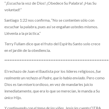
“¡Escucha la voz de Dios! ¡Obedece Su Palabra! ¡Has Su
voluntad!”
Santiago 1:22 nos confirma, “No se contenten sólo con
escuchar la palabra, pues así se engañan ustedes mismos.
Llévenla a la práctica.”
Terry Fullam dice que el fruto del Espíritu Santo solo crece
en el jardín de la obediencia.
*************************************************************
El rechazo de Juan el Bautista por los líderes religiosos,
fue
realmente un rechazo al Padre, que lo había enviado.
Pero como
Dios es tan misericordioso, en vez de mandarles juicio
inmediatamente, que era lo que se merecían, le manda a Su
único
Hijo.
Y continuando con el tema de las viñas, Jesús les cuenta
OTRA