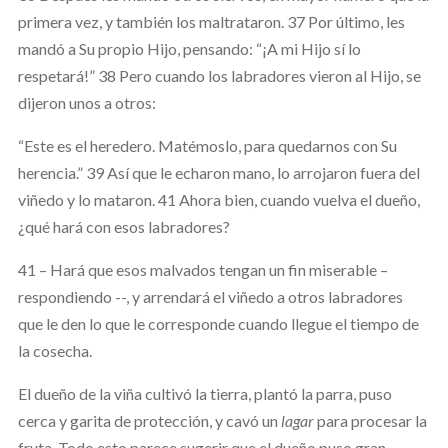
primera vez, y también los maltrataron. 37 Por último, les
mandó a Su propio Hijo, pensando: “¡A mi Hijo sí lo
respetará!” 38 Pero cuando los labradores vieron al Hijo, se
dijeron unos a otros:
“Este es el heredero. Matémoslo, para quedarnos con Su
herencia.” 39 Así que le echaron mano, lo arrojaron fuera del
viñedo y lo mataron. 41 Ahora bien, cuando vuelva el dueño,
¿qué hará con esos labradores?
41 – Hará que esos malvados tengan un fin miserable –
respondiendo --, y arrendará el viñedo a otros labradores
que le den lo que le corresponde cuando llegue el tiempo de
la cosecha.
El dueño de la viña cultivó la tierra, plantó la parra, puso
cerca y garita de protección, y cavó un
lagar
para procesar la
fruta. Todo esto parece sugerir que el dueño puso gran