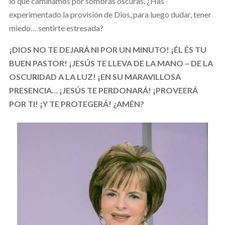
lo que caminamos por sombras oscuras. ¿Has
experimentado la provisión de Dios, para luego dudar, tener
miedo… sentirte estresada?
¡DIOS NO TE DEJARÁ NI POR UN MINUTO! ¡ÉL ÉS TU
BUEN PASTOR! ¡JESÚS TE LLEVA DE LA MANO – DE LA
OSCURIDAD A LA LUZ! ¡EN SU MARAVILLOSA
PRESENCIA… ¡JESÚS TE PERDONARÁ! ¡PROVEERÁ
POR TI! ¡Y TE PROTEGERÁ! ¿AMÉN?