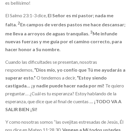
es bellísimo!
El Salmo 23:1-3 dice,
El Señor es mi pastor; nada me
2
falta.
En campos de verdes pastos me hace descansar;
3
me lleva a arroyos de aguas tranquilas.
Me infunde
nuevas fuerzas y me guía por el camino correcto, para
hacer honor a Su nombre.
Cuando las dificultades se presentan, nosotras
respondemos,
“Dios mío, yo confío que Tú me ayudarás a
superar esto.”
O tendemos a decir,
“Estoy siendo
castigada… ¡y nadie puede hacer nada por mí!
Te quiero
preguntar… ¿Cuál es tu esperanza? Estoy hablando de la
esperanza, que dice que al final de cuentas
… ¡TODO VA A
SALIR BIEN ¡SI!
Y como nosotras somos “las ovejitas estresadas de Jesús, Él
nos dice en Mateo 11:28,30,
Vengan a Mí todos ustedes,