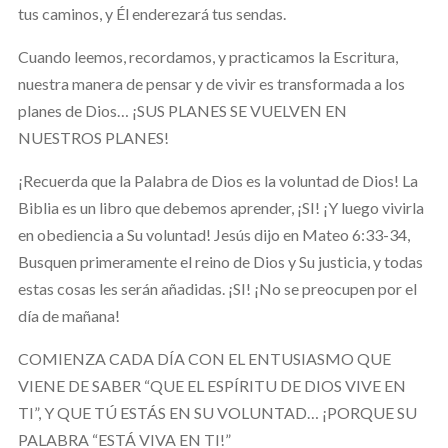
tus caminos, y Él enderezará tus sendas.
Cuando leemos, recordamos, y practicamos la Escritura,
nuestra manera de pensar y de vivir es transformada a los
planes de Dios… ¡SUS PLANES SE VUELVEN EN
NUESTROS PLANES!
¡Recuerda que la Palabra de Dios es la voluntad de Dios! La
Biblia es un libro que debemos aprender, ¡SI! ¡Y luego vivirla
en obediencia a Su voluntad! Jesús dijo en Mateo 6:33-34,
Busquen primeramente el reino de Dios y Su justicia, y todas
estas cosas les serán añadidas. ¡SI! ¡No se preocupen por el
día de mañana!
COMIENZA CADA DÍA CON EL ENTUSIASMO QUE
VIENE DE SABER “QUE EL ESPÍRITU DE DIOS VIVE EN
TI”, Y QUE TÚ ESTÁS EN SU VOLUNTAD… ¡PORQUE SU
PALABRA “ESTÁ VIVA EN TI!”