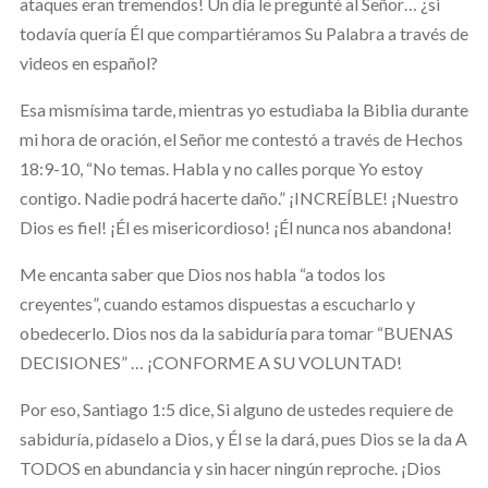
ataques eran tremendos! Un día le pregunté al Señor… ¿si
todavía quería Él que compartiéramos Su Palabra a través de
videos en español?
Esa mismísima tarde, mientras yo estudiaba la Biblia durante
mi hora de oración, el Señor me contestó a través de Hechos
18:9-10, “No temas. Habla y no calles porque Yo estoy
contigo. Nadie podrá hacerte daño.” ¡INCREÍBLE! ¡Nuestro
Dios es fiel! ¡Él es misericordioso! ¡Él nunca nos abandona!
Me encanta saber que Dios nos habla “a todos los
creyentes”, cuando estamos dispuestas a escucharlo y
obedecerlo. Dios nos da la sabiduría para tomar “BUENAS
DECISIONES” … ¡CONFORME A SU VOLUNTAD!
Por eso, Santiago 1:5 dice, Si alguno de ustedes requiere de
sabiduría, pídaselo a Dios, y Él se la dará, pues Dios se la da A
TODOS en abundancia y sin hacer ningún reproche. ¡Dios