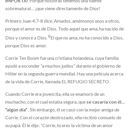
IMPORTA!
Porque nosotras tenemos una fuente
sobrenatural… ¡que viene directamente de Dios!
Primero Juan 4:7-8 dice, Amados, amémonos unos a otros,
porque el amor es de Dios. Todo aquel que ama, ha nacido de
8
Dios y conoce a Dios.
El que no ama, no ha conocido a Dios,
porque Dios es amor.
Corrie Ten Boom fue una cristiana holandesa, cuya familia
ayudó a esconder “a muchos judíos” durante el gobierno de
Hitler en la segunda guerra mundial. Hay una película acerca
de la vida de Corrie, llamada EL REFUGIO SECRETO.
Cuando Corrie era jovencita, ella se enamoró de un
muchacho, con el cual estaba segura, que
se casaría con él…
“algún d
ía”
. Sin embargo, él se casó con la mejor amiga de
Corrie. Con el corazón destrozado, ella recibió consuelo de
su papá. Él le dijo: “Corrie, tú eres la víctima de un amor