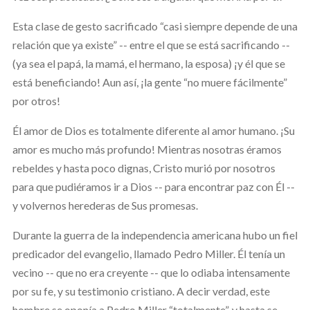
Esta clase de gesto sacrificado “casi siempre depende de una
relación que ya existe” -- entre el que se está sacrificando --
(ya sea el papá, la mamá, el hermano, la esposa) ¡y él que se
está beneficiando! Aun así, ¡la gente “no muere fácilmente”
por otros!
Él amor de Dios es totalmente diferente al amor humano. ¡Su
amor es mucho más profundo! Mientras nosotras éramos
rebeldes y hasta poco dignas, Cristo murió por nosotros
para que pudiéramos ir a Dios -- para encontrar paz con Él --
y volvernos herederas de Sus promesas.
Durante la guerra de la independencia americana hubo un fiel
predicador del evangelio, llamado Pedro Miller. Él tenía un
vecino -- que no era creyente -- que lo odiaba intensamente
por su fe, y su testimonio cristiano. A decir verdad, este
hombre se oponía a Pedro Miller “totalmente”, y hasta se