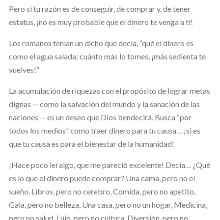
Pero si tu razón es de conseguir, de comprar y, de tener
estatus, ¡no es muy probable que el dinero te venga a ti!
Los romanos tenían un dicho que decía, “qué el dinero es
como el agua salada; cuánto más lo tomes, ¡más sedienta te
vuelves!”
La acumulación de riquezas con el propósito de lograr metas
dignas -- como la salvación del mundo y la sanación de las
naciones -- es un deseo que Dios bendecirá. Busca “por
todos los medios” como traer dinero para tu causa… ¡si es
que tu causa es para el bienestar de la humanidad!
¡Hace poco leí algo, que me pareció excelente! Decía… ¿Qué
es lo que el dinero puede comprar? Una cama, pero no el
sueño. Libros, pero no cerebro, Comida, pero no apetito,
Gala, pero no belleza, Una casa, pero no un hogar, Medicina,
pero no salud, Lujo, pero no cultura, Diversión, pero no