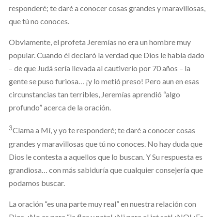
responderé; te daré a conocer cosas grandes y maravillosas,
que tú no conoces.
Obviamente, el profeta Jeremías no era un hombre muy
popular. Cuando él declaró la verdad que Dios le había dado
– de que Judá sería llevada al cautiverio por 70 años – la
gente se puso furiosa… ¡y lo metió preso! Pero aun en esas
circunstancias tan terribles, Jeremías aprendió “algo
profundo” acerca de la oración.
3
Clama a Mí, y yo te responderé; te daré a conocer cosas
grandes y maravillosas que tú no conoces. No hay duda que
Dios le contesta a aquellos que lo buscan. Y Su respuesta es
grandiosa… con más sabiduría que cualquier consejería que
podamos buscar.
La oración “es una parte muy real” en nuestra relación con
Dios. ¡No es para “la flor y nata! ¡Ni para el jet set! ¡NO! ¡Es