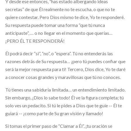
Y desde ese entonces, “has estado albergando ideas
secretas” de que Él realmente no te escucha, o que no te
quiere contestar. Pero Dios mismo te dice, Yo te responderé.
Su respuesta puede tomar una forma “que tú nunca
anticipaste”, … o no llegar en el momento que querías…
¡PERO ÉL TE RESPONDERÁ!
Él podrá decir “si”, “no”, o “espera”. Tú no entenderás las
razones detrás de Su respuesta… ¡pero tú puedes confiar que
será la mejor respuesta para ti! Tercero, Dios dice, Yo te daré
a conocer cosas grandes y maravillosas que tú no conoces.
Tú tienes una sabiduría limitada… un entendimiento limitado.
Sin embargo, ¡Dios lo sabe todo! Él ve la figura completa; tú
solo ves un pedacito. Si tú le pides a Dios que te guíe -- Él te
guiará -- ¡como parte de Su gran visión y llamado!
Si tomas el primer paso de “Clamar a Él”, ¡tu oración se