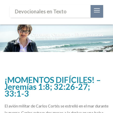
≡
Devocionales en Texto
¡MOMENTOS DIFÍCILES! –
Jeremías 1:8; 32:26-27;
33:1-3
El avión militar de Carlos Cortés se estrelló en el mar durante
la guerra. Carlos estuvo dos meses a la deriva en una balsa,