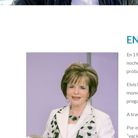
EN
En 19
noche
proba
Elvis
momen
pregu
A tra
Por e
“vací