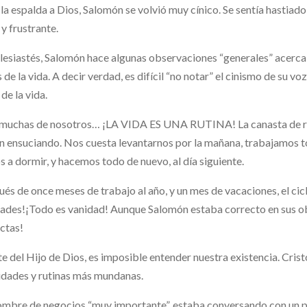
 la espalda a Dios, Salomón se volvió muy cínico. Se sentía hastiado
 y frustrante.
lesiastés, Salomón hace algunas observaciones “generales” acerca d
s de la vida. A decir verdad, es difícil “no notar” el cinismo de su vo
 de la vida.
muchas de nosotros… ¡LA VIDA ES UNA RUTINA! La canasta de ropa
n ensuciando. Nos cuesta levantarnos por la mañana, trabajamos t
 a dormir, y hacemos todo de nuevo, al día siguiente.
és de once meses de trabajo al año, y un mes de vacaciones, el cic
ades!¡Todo es vanidad! Aunque Salomón estaba correcto en sus o
ctas!
e del Hijo de Dios, es imposible entender nuestra existencia. Cristo
idades y rutinas más mundanas.
mbre de negocios “muy importante”, estaba conversando con un pas