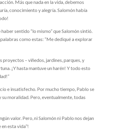
sfacción. Más que nada en la vida, debemos
a, conocimiento y alegría. Salomón había
todo!
haber sentido “lo mismo” que Salomón sintió.
 palabras como estas: “Me dediqué a explorar
 proyectos – viñedos, jardines, parques, y
tuna. ¡Y hasta mantuve un harén! Y todo esto
dad!”
acío e insatisfecho. Por mucho tiempo, Pablo se
 y su moralidad. Pero, eventualmente, todas
ingún valor. Pero, ni Salomón ni Pablo nos dejan
 en esta vida”!