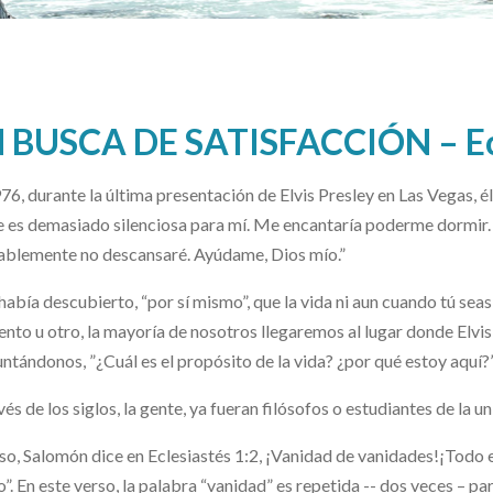
 BUSCA DE SATISFACCIÓN – Ecl
76, durante la última presentación de Elvis Presley en Las Vegas, él
 es demasiado silenciosa para mí. Me encantaría poderme dormir. 
blemente no descansaré. Ayúdame, Dios mío.”
 había descubierto, “por sí mismo”, que la vida ni aun cuando tú seas 
to u otro, la mayoría de nosotros llegaremos al lugar donde Elvi
ntándonos, ”¿Cuál es el propósito de la vida? ¿por qué estoy aquí?
vés de los siglos, la gente, ya fueran filósofos o estudiantes de la 
so, Salomón dice en Eclesiastés 1:2, ¡Vanidad de vanidades!¡Todo e
o”. En este verso, la palabra “vanidad” es repetida -- dos veces – 