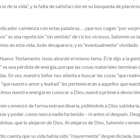
acío de la vida”, y la falta de satisfacción en su búsqueda de placere
edicador comienza con estas palabras… ¡que nos cogen “por sorpre
ios” es una repetición “sin sentido” de ciclos viciosos. Salomón s
mos en esta vida, todo desaparece, y es “eventualmente” olvidado.
 Nuevo Testamento Jesús abordó el mismo tema. Él le dijo a la gent
a” es una pérdida de energía, porque las cosas materiales terminan
as. En vez, nuestro Señor nos alienta a buscar las cosas “que re
 “que nuestro amor y lealtad” les pertenecerán a aquellos que nue
timos nuestra energía en conocer a Dios, nuestra primera devoción 
ón comenzó de forma extraordinaria, pidiéndole a Dios sabiduría. D
zas y poder, como nunca nadie ha tenido – ni antes ni después. D
binas, que lo alejaron de Dios. Al alejarse de Dios, Salomón come
 dio cuenta que su vida había sido “mayormente” desperdiciada, bus