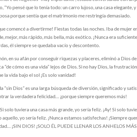
jo, “Yo pensé que lo tenía todo: un carro lujoso, una casa elegante
posa porque sentía que el matrimonio me restringía demasiado.
que comencé a divertirme! Fiestas todas las noches. Iba de mujer e
e, mejor, más rápido, más bella, más exótico. ¡Nunca era suficien
das, él siempre se quedaba vacío y descontento.
ón, en su afán por conseguir riquezas y placeres, eliminó a Dios de
ca “de cómo es una vida” lejos de Dios. Si no hay Dios, la frustración
ue la vida bajo el sol ¡Es solo vanidad!
da “sin Dios” es una larga búsqueda de diversión, significado y sa
trar la verdadera felicidad… ¡porque siempre queremos más!
 Si solo tuviera una casa más grande, yo sería feliz. ¡Ay! Si solo tuvie
o aquello, yo sería feliz. ¡Nunca estamos satisfechas! ¡Siempre 
cidad… ¡SIN DIOS! ¡SOLO ÉL PUEDE LLENAR LOS ANHELOS