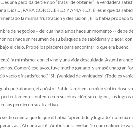
L, es una pérdida de tiempo “tratar de obtener” la verdadera sati
r a Dios… ¡PARA CONOCERLO Y AMARLO! Él es el que da sabidurí
imentado la misma frustración y desilusión. ¡Él lo había probado 
mbre de negocios – del cual hablamos hace un momento -- debe de 
ón nos hace un resumen de su búsqueda de sabiduría y placer, con
bajo el cielo. Probé los placeres para encontrar lo que era bueno.
enté “a mí mismo” con el vino y una vida descuidada. Asumí grandes
vorios. Compré esclavos, tuve mucho ganado, y amasé una gran for
jó vacío e insatisfecho.” “SI! ¡Vanidad de vanidades! ¡Todo es vani
igual que Salomón, el apóstol Pablo también terminó sintiéndose v
ó perfectamente contento con su educación, su religión, sus logros
 cosas perdieron su atractivo.
 se dio cuenta que lo que él había “aprendido y logrado” no tenía n
speranzas. ¡Al contrario! ¡Ambos nos revelan “lo que realmente vale