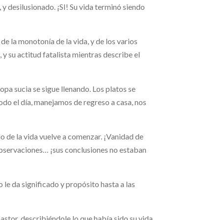
, y desilusionado. ¡SI! Su vida terminó siendo
e la monotonía de la vida, y de los varios
z, y su actitud fatalista mientras describe el
 sucia se sigue llenando. Los platos se
odo el día, manejamos de regreso a casa, nos
lo de la vida vuelve a comenzar. ¡Vanidad de
bservaciones… ¡sus conclusiones no estaban
 le da significado y propósito hasta a las
tor, describiéndole lo que había sido su vida.