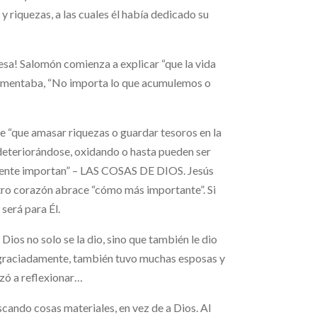
s y riquezas, a las cuales él había dedicado su
sa! Salomón comienza a explicar “que la vida
e lamentaba, “No importa lo que acumulemos o
e “que amasar riquezas o guardar tesoros en la
 deteriorándose, oxidando o hasta pueden ser
almente importan” – LAS COSAS DE DIOS. Jesús
stro corazón abrace “cómo más importante”. Si
será para Él.
ios no solo se la dio, sino que también le dio
esgraciadamente, también tuvo muchas esposas y
nzó a reflexionar…
cando cosas materiales, en vez de a Dios. Al