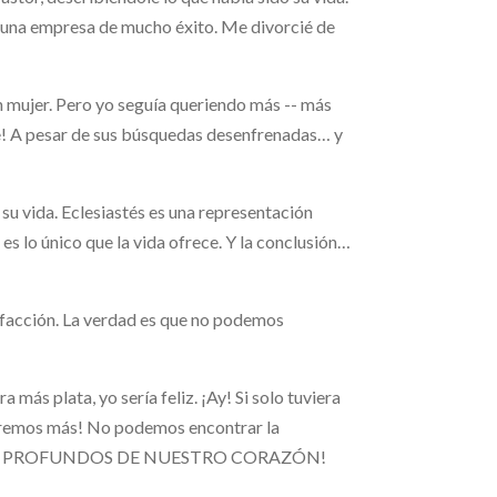
, y una empresa de mucho éxito. Me divorcié de
n mujer. Pero yo seguía queriendo más -- más
te! A pesar de sus búsquedas desenfrenadas… y
 su vida. Eclesiastés es una representación
 es lo único que la vida ofrece. Y la conclusión…
tisfacción. La verdad es que no podemos
ra más plata, yo sería feliz. ¡Ay! Si solo tuviera
queremos más! No podemos encontrar la
 MÁS PROFUNDOS DE NUESTRO CORAZÓN!