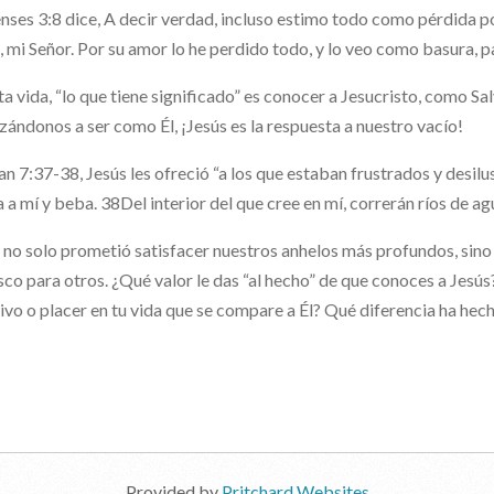
enses 3:8 dice, A decir verdad, incluso estimo todo como pérdida p
, mi Señor. Por su amor lo he perdido todo, y lo veo como basura, p
ta vida, “lo que tiene significado” es conocer a Jesucristo, como Sal
zándonos a ser como Él, ¡Jesús es la respuesta a nuestro vacío!
an 7:37-38, Jesús les ofreció “a los que estaban frustrados y desilus
 a mí y beba. 38Del interior del que cree en mí, correrán ríos de ag
 no solo prometió satisfacer nuestros anhelos más profundos, sin
sco para otros. ¿Qué valor le das “al hecho” de que conoces a Jesú
ivo o placer en tu vida que se compare a Él? Qué diferencia ha 
Provided by
Pritchard Websites