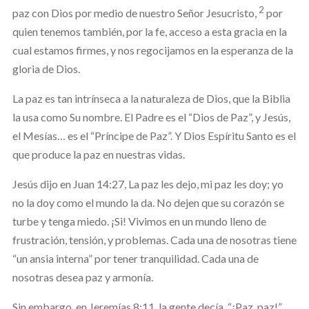
2
paz con Dios por medio de nuestro Señor Jesucristo,
por
quien tenemos también, por la fe, acceso a esta gracia en la
cual estamos firmes, y nos regocijamos en la esperanza de la
gloria de Dios.
La paz es tan intrínseca a la naturaleza de Dios, que la Biblia
la usa como Su nombre. El Padre es el “Dios de Paz”, y Jesús,
el Mesías… es el “Príncipe de Paz”. Y Dios Espíritu Santo es el
que produce la paz en nuestras vidas.
Jesús dijo en Juan 14:27, La paz les dejo, mi paz les doy; yo
no la doy como el mundo la da. No dejen que su corazón se
turbe y tenga miedo. ¡Si! Vivimos en un mundo lleno de
frustración, tensión, y problemas. Cada una de nosotras tiene
“un ansia interna” por tener tranquilidad. Cada una de
nosotras desea paz y armonía.
Sin embargo, en Jeremías 8:11, la gente decía, “¡Paz, paz!”