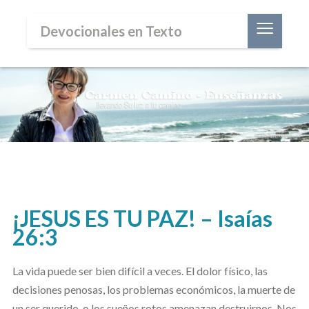
≡
Devocionales en Texto
¡JESUS ES TU PAZ! – Isaías
26:3
La vida puede ser bien difícil a veces. El dolor físico, las
decisiones penosas, los problemas económicos, la muerte de
un ser querido, o los sueños rotos amenazan destruirnos. Nos