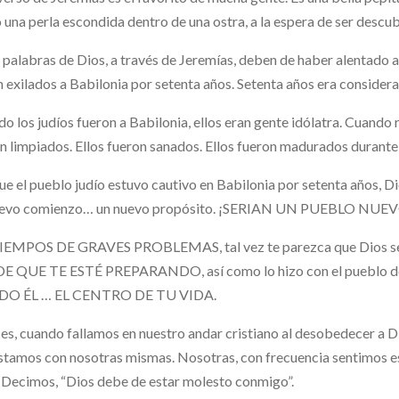
una perla escondida dentro de una ostra, a la espera de ser descub
 palabras de Dios, a través de Jeremías, deben de haber alentado a
n exilados a Babilonia por setenta años. Setenta años era conside
o los judíos fueron a Babilonia, ellos eran gente idólatra. Cuando 
n limpiados. Ellos fueron sanados. Ellos fueron madurados durante l
e el pueblo judío estuvo cautivo en Babilonia por setenta años, Dio
uevo comienzo… un nuevo propósito. ¡SERIAN UN PUEBLO NUE
IEMPOS DE GRAVES PROBLEMAS, tal vez te parezca que Dios se
E QUE TE ESTÉ PREPARANDO, así como lo hizo con el pueblo de 
DO ÉL … EL CENTRO DE TU VIDA.
es, cuando fallamos en nuestro andar cristiano al desobedecer a Di
tamos con nosotras mismas. Nosotras, con frecuencia sentimos e
 Decimos, “Dios debe de estar molesto conmigo”.