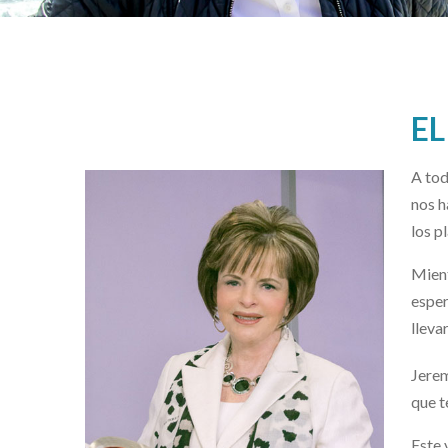
EL
A tod
nos h
los p
Mient
esper
llevar
Jerem
que t
Este 