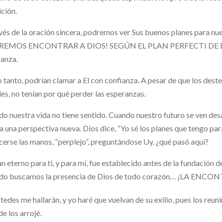
ción.
vés de la oración sincera, podremos ver Sus buenos planes para n
EMOS ENCONTRAR A DIOS! SEGÚN EL PLAN PERFECTI DE DIOS, 
anza.
o tanto, podrían clamar a El con confianza. A pesar de que los d
iles, no tenían por qué perder las esperanzas.
o nuestra vida no tiene sentido. Cuando nuestro futuro se ven des
a una perspectiva nueva. Dios dice, “Yo sé los planes que tengo para
cerse las manos, “perplejo”, preguntándose Uy, ¿qué pasó aquí?
an eterno para ti, y para mí, fue establecido antes de la fun
do buscamos la presencia de Dios de todo corazón… ¡LA EN
tedes me hallarán, y yo haré que vuelvan de su exilio, pues los reun
e los arrojé.