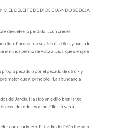
 IMAGINO EL DELEITE DE DIOS CUANDO SE DEJA
empre devuelve lo perdido… con creces.
perdido. Porque Job se aferró a Dios, y nunca lo
que él nunca perdió de vista a Dios, que siempre
su propio pecado o por el pecado de otro – y
re mejor que al principio. ¡La abundancia
os del Jardín. Ha sido un exilio bien largo.
buscan de todo corazón. Ellos lo van a
jor que el primero. El Jardín del Edén fue solo