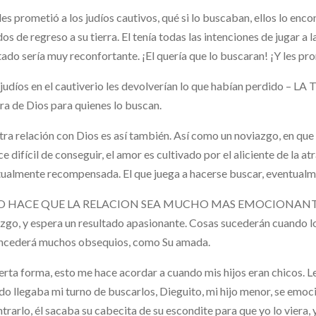
les prometió a los judíos cautivos, qué si lo buscaban, ellos lo encon
dos de regreso a su tierra. El tenía todas las intenciones de jugar a 
tado sería muy reconfortante. ¡El quería que lo buscaran! ¡Y les pr
 judíos en el cautiverio les devolverían lo que habían perdido –
a de Dios para quienes lo buscan.
ra relación con Dios es así también. Así como un noviazgo, en que el
ce difícil de conseguir, el amor es cultivado por el aliciente de la a
ualmente recompensada. El que juega a hacerse buscar, eventualm
O HACE QUE LA RELACION SEA MUCHO MAS EMOCIONANTE! Con
zgo, y espera un resultado apasionante. Cosas sucederán cuando lo
oncederá muchos obsequios, como Su amada.
erta forma, esto me hace acordar a cuando mis hijos eran chicos. 
o llegaba mi turno de buscarlos, Dieguito, mi hijo menor, se emo
trarlo, él sacaba su cabecita de su escondite para que yo lo viera, 