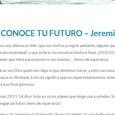
 CONOCE TU FUTURO – Jeremí
os nos alienta un líder que nos motiva a seguir adelante, alguien q
a encomendado, y que estará con nosotras hasta el final. ¡DIOS ES
lanes que tiene para nosotros son buenos… llenos de esperanza.
ras sea Dios quien nos diga lo que debemos hacer, y esté con nos
anza es ilimitada. Esto no significa que no experimentaremos dolo
á a un final glorioso.
ías 29:11-14 dice,
Solo yo sé los planes que tengo para ustedes. So
engan un futuro lleno de esperanza.”
verso de Jeremías es el favorito de mucha gente. Es una bella pepit