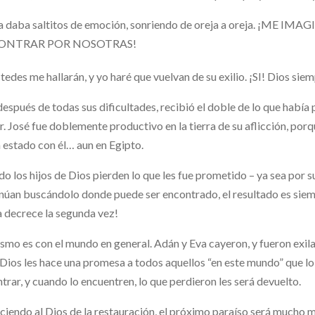
a daba saltitos de emoción, sonriendo de oreja a oreja. ¡ME
ONTRAR POR NOSOTRAS!
tedes me hallarán, y yo haré que vuelvan de su exilio. ¡SI! Dios si
después de todas sus dificultades, recibió el doble de lo que había 
ir. José fue doblemente productivo en la tierra de su aflicción, por
 estado con él… aun en Egipto.
o los hijos de Dios pierden lo que les fue prometido – ya sea por 
núan buscándolo donde puede ser encontrado, el resultado es siemp
 decrece la segunda vez!
smo es con el mundo en general. Adán y Eva cayeron, y fueron exilad
Dios les hace una promesa a todos aquellos “en este mundo” que lo 
trar, y cuando lo encuentren, lo que perdieron les será devuelto.
iendo al Dios de la restauración, el próximo paraíso será mucho me