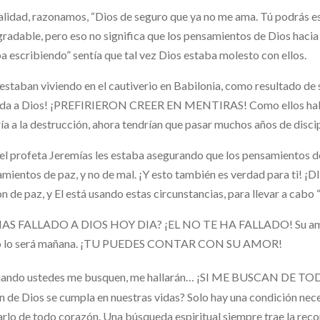
alidad, razonamos, “Dios de seguro que ya no me ama. Tú podrás e
radable, pero eso no significa que los pensamientos de Dios hacia ti
a escribiendo” sentía que tal vez Dios estaba molesto con ellos.
 estaban viviendo en el cautiverio en Babilonia, como resultado de 
lda a Dios! ¡PREFIRIERON CREER EN MENTIRAS! Como ellos ha
ría a la destrucción, ahora tendrían que pasar muchos años de discip
el profeta Jeremías les estaba asegurando que los pensamientos de
mientos de paz, y no de mal. ¡Y esto también es verdad para ti! 
son de paz, y El está usando estas circunstancias, para llevar a 
HAS FALLADO A DIOS HOY DIA? ¡EL NO TE HA FALLADO! Su amor es
 lo será mañana. ¡TU PUEDES CONTAR CON SU AMOR!
ando ustedes me busquen, me hallarán… ¡SI ME BUSCAN DE TOD
an de Dios se cumpla en nuestras vidas? Solo hay una condición nece
rlo de todo corazón. Una búsqueda espiritual siempre trae la reco