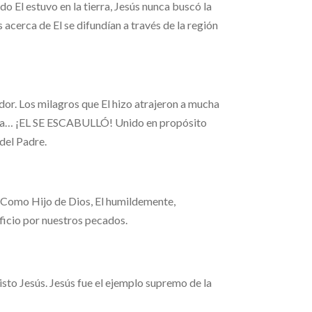
 El estuvo en la tierra, Jesús nunca buscó la
 acerca de El se difundían a través de la región
dor. Los milagros que El hizo atrajeron a mucha
uerza… ¡EL SE ESCABULLÓ! Unido en propósito
del Padre.
omo Hijo de Dios, El humildemente,
ficio por nuestros pecados.
sto Jesús. Jesús fue el ejemplo supremo de la