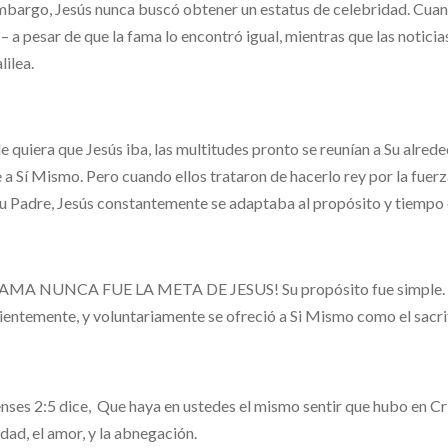
mbargo, Jesús nunca buscó obtener un estatus de celebridad. Cuando
– a pesar de que la fama lo encontró igual, mientras que las noticias
lilea.
 quiera que Jesús iba, las multitudes pronto se reunían a Su alrede
 a Sí Mismo. Pero cuando ellos trataron de hacerlo rey por la f
u Padre, Jesús constantemente se adaptaba al propósito y tiempo 
FAMA NUNCA FUE LA META DE JESUS! Su propósito fue simple. C
entemente, y voluntariamente se ofreció a Si Mismo como el sacri
enses 2:5 dice,
Que haya en ustedes el mismo sentir que hubo en Cri
dad, el amor, y la abnegación.