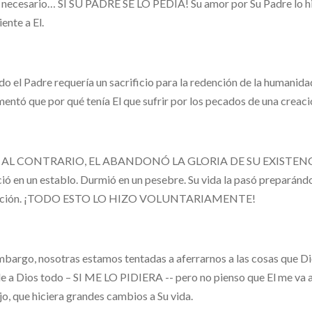
 necesario… SI SU PADRE SE LO PEDIA! Su amor por Su Padre lo h
ente a El.
o el Padre requería un sacrificio para la redención de la humanidad
entó que por qué tenía El que sufrir por los pecados de una crea
 AL CONTRARIO, EL ABANDONÓ LA GLORIA DE SU EXISTENCIA C
ció en un establo. Durmió en un pesebre. Su vida la pasó preparándo
ución. ¡TODO ESTO LO HIZO VOLUNTARIAMENTE!
mbargo, nosotras estamos tentadas a aferrarnos a las cosas que Di
le a Dios todo – SI ME LO PIDIERA -- pero no pienso que El me va a 
jo, que hiciera grandes cambios a Su vida.