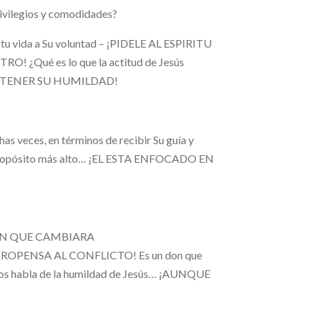
ivilegios y comodidades?
es tu vida a Su voluntad – ¡PIDELE AL ESPIRITU
Qué es lo que la actitud de Jesús
ada… ¡TENER SU HUMILDAD!
s veces, en términos de recibir Su guía y
ropósito más alto… ¡EL ESTA ENFOCADO EN
 DON QUE CAMBIARA
ENSA AL CONFLICTO! Es un don que
 nos habla de la humildad de Jesús… ¡AUNQUE