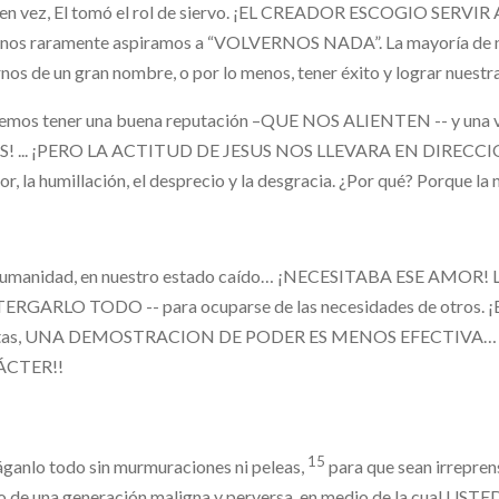
en vez, El tomó el rol de siervo. ¡EL CREADOR ESCOGIO SERVIR
nos raramente aspiramos a “VOLVERNOS NADA”. La mayoría de 
nos de un gran nombre, o por lo menos, tener éxito y lograr nuestr
emos tener una buena reputación –QUE NOS ALIENTEN -- y una
S! ... ¡PERO LA ACTITUD DE JESUS NOS LLEVARA EN DIRECCIO
lor, la humillación, el desprecio y la desgracia. ¿Por qué? Porque la 
humanidad, en nuestro estado caído… ¡NECESITABA ESE AMOR! La 
ERGARLO TODO -- para ocuparse de las necesidades de otros. 
ntas, UNA DEMOSTRACION DE PODER ES MENOS EFECTIVA
ÁCTER!!
15
ganlo todo sin murmuraciones ni peleas,
para que sean irreprens
 de una generación maligna y perversa, en medio de la cual U