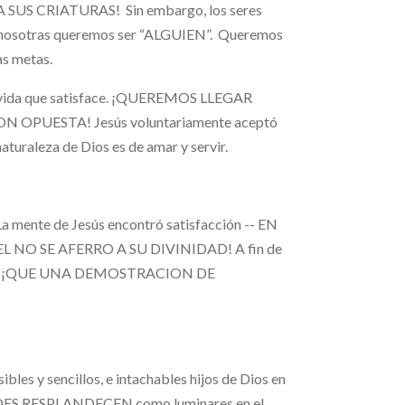
 A SUS CRIATURAS! Sin embargo, los seres
nosotras queremos ser “ALGUIEN”. Queremos
as metas.
 vida que satisface. ¡QUEREMOS LLEGAR
N OPUESTA! Jesús voluntariamente aceptó
naturaleza de Dios es de amar y servir.
mente de Jesús encontró satisfacción -- EN
¡EL NO SE AFERRO A SU DIVINIDAD! A fin de
… ¡QUE UNA DEMOSTRACION DE
ibles y sencillos, e intachables hijos de Dios en
STEDES RESPLANDECEN como luminares en el