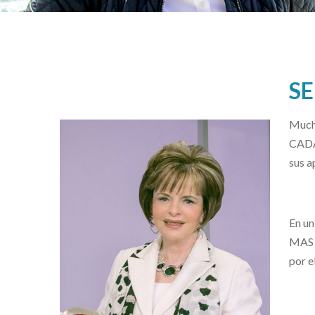
SE
Much
CADA 
sus a
En un
MAS 
por 