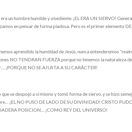
 era un hombre humilde y obediente. ¡EL ERA UN SIERVO! General
zamos en pensar de forma piadosa. Pero es el primer elemento 
 hemos aprendido la humildad de Jesús, nunca entenderemos “realm
ones NO TENDRAN FUERZA porque no tenemos la naturaleza de un
r… ¡PORQUE NO SE AJUSTA A SU CARÁCTER!
o que se despojó a sí mismo y tomó forma de siervo, y se hizo seme
re… ¡EL NO PUSO DE LADO DE SU DIVINIDAD! CRISTO PUD
DADERA POSICION… ¡COMO REY DEL UNIVERSO!