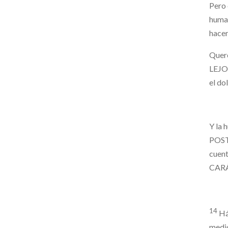
Pero 
huma
hacer
Quer
LEJO
el do
Y la 
POST
cue
CAR
14
Há
medio