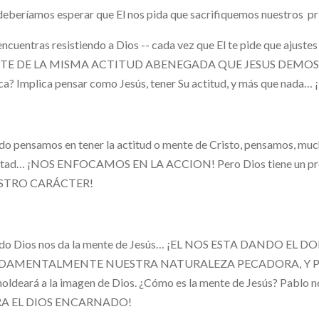
eberíamos esperar que El nos pida que sacrifiquemos nuestros pr
 encuentras resistiendo a Dios -- cada vez que El te pide que ajust
TE DE LA MISMA ACTITUD ABENEGADA QUE JESUS DEMOSTRO! ¿
ca? Implica pensar como Jesús, tener Su actitud, y más que n
o pensamos en tener la actitud o mente de Cristo, pensamos, mucha
ntad… ¡NOS ENFOCAMOS EN LA ACCION! Pero Dios tiene un p
STRO CARÁCTER!
do Dios nos da la mente de Jesús… ¡EL NOS ESTA DANDO EL
DAMENTALMENTE NUESTRA NATURALEZA PECADORA, Y PROP
oldeará a la imagen de Dios. ¿Cómo es la mente de Jesús? Pablo
RA EL DIOS ENCARNADO!