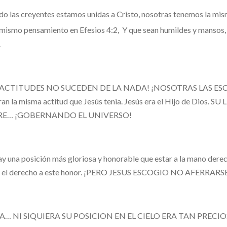
o las creyentes estamos unidas a Cristo, nosotras tenemos la mism
 mismo pensamiento en Efesios 4:2,
Y que sean humildes y mansos, 
.
 ACTITUDES NO SUCEDEN DE LA NADA! ¡NOSOTRAS LAS ESCOGEM
ran la misma actitud que Jesús tenia. Jesús era el Hijo de D
RE… ¡GOBERNANDO EL UNIVERSO!
y una posición más gloriosa y honorable que estar a la mano derech
io el derecho a este honor. ¡PERO JESUS ESCOGIO NO AFERRA
… NI SIQUIERA SU POSICION EN EL CIELO ERA TAN PRECIOSA PA