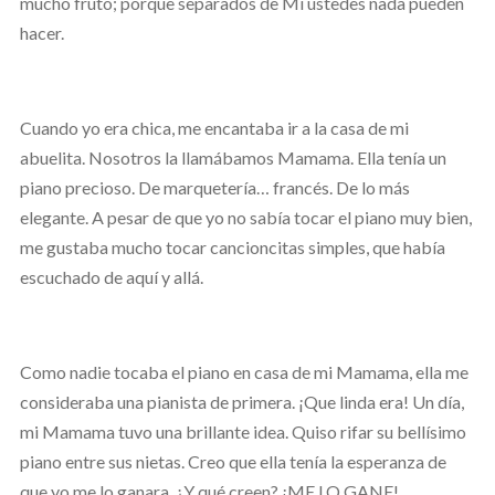
mucho fruto; porque separados de Mí ustedes nada pueden
hacer.
Cuando yo era chica, me encantaba ir a la casa de mi
abuelita. Nosotros la llamábamos Mamama. Ella tenía un
piano precioso. De marquetería… francés. De lo más
elegante. A pesar de que yo no sabía tocar el piano muy bien,
me gustaba mucho tocar cancioncitas simples, que había
escuchado de aquí y allá.
Como nadie tocaba el piano en casa de mi Mamama, ella me
consideraba una pianista de primera. ¡Que linda era! Un día,
mi Mamama tuvo una brillante idea. Quiso rifar su bellísimo
piano entre sus nietas. Creo que ella tenía la esperanza de
que yo me lo ganara. ¿Y qué creen? ¡ME LO GANE!