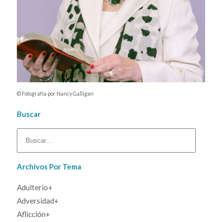
© Fotografía por Nancy Galligan
Buscar
Archivos Por Tema
Adulterio+
En Busca de lo que Más Vale
Adversidad+
Deseo Viene de Adentro – Esposa de Potifar
El Gran Escape
Aflicción+