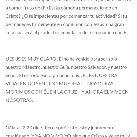
a comer fruto de ti! ¿Estás cómoda permaneciendo en
Cristo? ¿O te impacientas por comenzar tu actividad? Si tú
permaneces firmemente en comunión con Jesús, una gran
cosecha será el producto secundario de tu comunión con El.
¡JESUS ES MUY CLARO! El no ha venido para ser solo
nuestro Maestro, nuestro Guía, nuestro Salvador, y nuestro
Señor. El es todo eso… y mucho más. ¡EL ES NUESTRA
VIDA! EN UN SENTIDO MUY REAL – NOSOTRAS
MORIMOS CON ÉL EN LA CRUZ – Y AHORA EL VIVE EN
NOSOTRAS.
Gálatas 2:20 dice,
Pero con Cristo estoy juntamente
crucificado, Y YA NO VIVO YO, sino que Cristo vive en mí; y