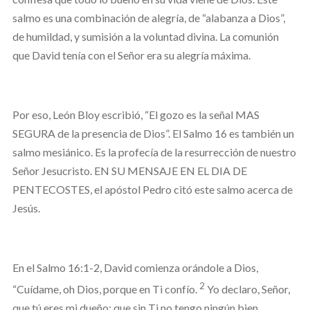
salmo es una combinación de alegría, de “alabanza a Dios”,
de humildad, y sumisión a la voluntad divina. La comunión
que David tenía con el Señor era su alegría máxima.
Por eso, León Bloy escribió, “El gozo es la señal MAS
SEGURA de la presencia de Dios”. El Salmo 16 es también un
salmo mesiánico. Es la profecía de la resurrección de nuestro
Señor Jesucristo. EN SU MENSAJE EN EL DIA DE
PENTECOSTES, el apóstol Pedro citó este salmo acerca de
Jesús.
En el Salmo 16:1-2, David comienza orándole a Dios,
2
“Cuídame, oh Dios, porque en Ti confío.
Yo declaro, Señor,
que tú eres mi dueño; que sin Ti no tengo ningún bien.