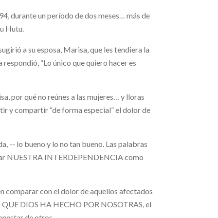
994, durante un período de dos meses… más de
bu Hutu.
sugirió a su esposa, Marisa, que les tendiera la
 respondió, “Lo único que quiero hacer es
isa, por qué no reúnes a las mujeres… y lloras
ntir y compartir “de forma especial” el dolor de
da, -- lo bueno y lo no tan bueno. Las palabras
captar NUESTRA INTERDEPENDENCIA como
en comparar con el dolor de aquellos afectados
S A LO QUE DIOS HA HECHO POR NOSOTRAS, el
enestar de otros.