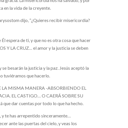
a gracia. La misericordia nos ha salvado, y por
 en la vida de la creyente.
hrysostom dijo, “¿Quieres recibir misericordia?
 Él espera de ti, y que no es otra cosa que hacer
IOS Y LA CRUZ… el amor y la justicia se deben
 se besarán la justicia y la paz. Jesús aceptó la
no tuviéramos que hacerlo.
E LA MISMA MANERA -ABSORBIENDO EL
CIA. EL CASTIGO… O CAERÁ SOBRE SU
ue dar cuentas por todo lo que ha hecho.
e has arrepentido sinceramente…
nte las puertas del cielo, y veas los