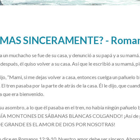
MAS SINCERAMENTE? - Romanos
a un muchacho se fue de su casa, y denunció a su papá y a su mamá. 
después, él quiso volver a su casa. Así que le escribió a su mamá, 
dijo, “Mami, si me dejas volver a casa, entonces cuelga un pañuelo b
. El tren pasaba por la parte de atrás de la casa. Él le dijo, que cuan
a que era bienvenido.
su asombro, a lo que él pasaba en el tren, no había ningún pañuel
ÍA MONTONES DE SÁBANAS BLANCAS COLGANDO! ¡Así de grande 
DE GRANDE ES EL AMOR DE DIOS POR NOSOTRAS!
 dice en Romanos 12:9-10,
Nuestro amor debe ser sincero. Aborr