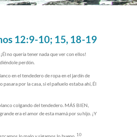
 12:9-10; 15, 18-19
¡Él no quería tener nada que ver con ellos!
pidiéndole perdón.
lanco en el tendedero de ropa en el jardín de
do pasara por la casa, si el pañuelo estaba ahí, Él
o blanco colgando del tendedero. MÁS BIEN,
era el amor de esta mamá por su hijo. ¡Y
10
ezcamos lo malo y sigamos lo bueno.