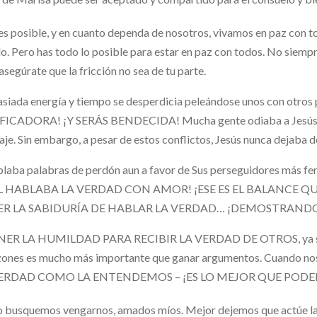
 es posible, y en cuanto dependa de nosotros, vivamos en paz con t
. Pero has todo lo posible para estar en paz con todos. No siempre 
asegúrate que la fricción no sea de tu parte.
iada energía y tiempo se desperdicia peleándose unos con otros p
FICADORA! ¡Y SERÁS BENDECIDA! Mucha gente odiaba a Jesús p
je. Sin embargo, a pesar de estos conflictos, Jesús nunca dejaba de
blaba palabras de perdón aun a favor de Sus perseguidores más fer
¡ÉL HABLABA LA VERDAD CON AMOR! ¡ESE ES EL BALANC
ER LA SABIDURÍA DE HABLAR LA VERDAD… ¡DEMOSTRAND
NER LA HUMILDAD PARA RECIBIR LA VERDAD DE OTROS, ya sea 
zones es mucho más importante que ganar argumentos. Cuando no
VERDAD COMO LA ENTENDEMOS – ¡ES LO MEJOR QUE POD
 busquemos vengarnos, amados míos. Mejor dejemos que actúe 