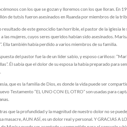
cémonos con los que se gozan y lloremos con los que lloran. En 1
llón de tutsis fueron asesinados en Ruanda por miembros de la tri
resultado de este genocidio tan horrible, el pastor de la iglesia le 
a las mujeres, cuyos seres queridos habían sido asesinados. Marisa
r”. Ella también había perdido a varios miembros de su familia.
spuesta del pastor fue la de un líder sabio, y esposo cariñoso: “Mar
llas”. Él sabía que el dolor de su esposa la había preparado para se
.
lesia, que es la familia de Dios, es donde la vida puede ser comparti
Nuevo Testamento “EL UNO CON EL OTRO” son usadas para 
ianas.
ras que la profundidad y la magnitud de nuestro dolor no se pued
esa masacre, AUN ASÍ, es un dolor real y personal. Y GRACIA
 de Marisa puede ser aceptado y compartido para el consuelo y bi