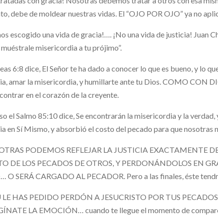
tratadas con gracia! Nosotras debemos tratar a otros con esa mism
nto, debe de moldear nuestras vidas. El “OJO POR OJO” ya no aplica
s escogido una vida de gracia!…. ¡No una vida de justicia! Juan C
 muéstrale misericordia a tu prójimo”.
as 6:8 dice, El Señor te ha dado a conocer lo que es bueno, y lo que
cia, amar la misericordia, y humillarte ante tu Dios. COMO CON D
contrar en el corazón de la creyente.
so el Salmo 85:10 dice, Se encontrarán la misericordia y la verdad, y
cia en Sí Mismo, y absorbió el costo del pecado para que nosotras 
OTRAS PODEMOS REFLEJAR LA JUSTICIA EXACTAMENTE D
O DE LOS PECADOS DE OTROS, Y PERDONÁNDOLOS EN GRA
 O SERÁ CARGADO AL PECADOR. Pero a las finales, éste tendrá q
Ú LE HAS PEDIDO PERDÓN A JESUCRISTO POR TUS PECADOS, y t
NATE LA EMOCIÓN… cuando te llegue el momento de comparecer a