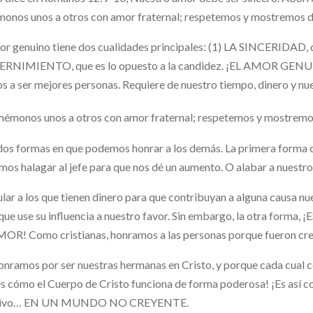
nos unos a otros con amor fraternal; respetemos y mostremos de
or genuino tiene dos cualidades principales: (1) LA SINCERIDAD, qu
ERNIMIENTO, que es lo opuesto a la candidez. ¡EL AMOR GEN
os a ser mejores personas. Requiere de nuestro tiempo, dinero y nue
émonos unos a otros con amor fraternal; respetemos y mostremos
os formas en que podemos honrar a los demás. La primera forma co
os halagar al jefe para que nos dé un aumento. O alabar a nuestr
lar a los que tienen dinero para que contribuyan a alguna causa nu
que use su influencia a nuestro favor. Sin embargo, la otra f
OR! Como cristianas, honramos a las personas porque fueron crea
onramos por ser nuestras hermanas en Cristo, y porque cada cual
es cómo el Cuerpo de Cristo funciona de forma poderosa! ¡Es así c
tivo… EN UN MUNDO NO CREYENTE.