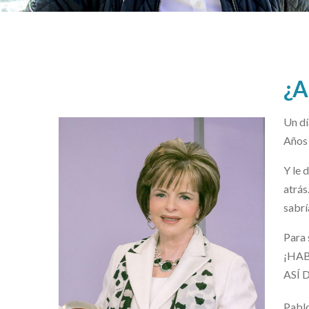
¿A
Un dí
Años 
Y le 
atrás
sabrí
Para 
¡HAB
ASÍ 
Pablo