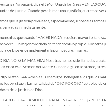
 venganza, Yo pagaré, dice el Señor. Una de las áreas – EN LA
suntos de justicia. Cuando percibimos una injusticia, queremos ver 
mos que la justicia prevalezca, especialmente, si nosotras somos 
s vengadas inmediatamente.
momentos que cuando “HACER NADA” requiere mayor fortaleza…
s veces -- la mejor evidencia de tener dominio propio. Nosotras 
sticia de Dios es de implementarla por nosotras mismas.
 ESA NO ES LA MANERA! Nosotras hemos sido llamadas a tratar a l
bien claro en el Sermón del Monte. Cuando alguien te ofende, tu re
 dijo Mateo 5:44, Amen a sus enemigos, bendigan a los que los mald
es los persiguen. La mentalidad de “OJO POR OJO” establecida en 
dares de la justicia de Dios.
O LA JUSTICIA HA SIDO LOGRADA EN LA CRUZ! … ¡Y NUES