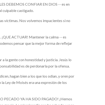
S CUALES DEBEMOS CONFIAR EN DIOS -- es en
al culpable castigado.
las víctimas. Nos volvemos impacientes si no
 ¡QUE ACTUAR! Mantener la calma -- es
podemos pensar que la mejor forma de reflejar
a gente con honestidad y justicia. Jesús lo
sponsabilidad es de perdonarla por la ofensa.
icen, hagan bien a los que los odian, y oren por
la Ley de Moisés era una expresión de los
TRO PECADO YA HA SIDO PAGADO! ¡Hemos