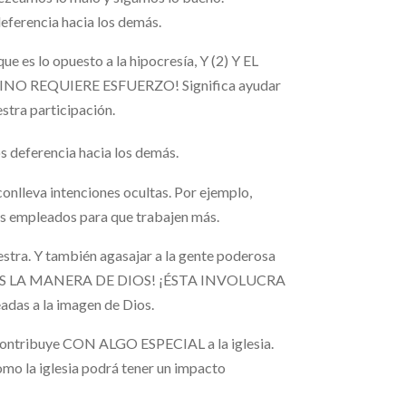
ferencia hacia los demás.
e es lo opuesto a la hipocresía, Y (2) Y EL
UINO REQUIERE ESFUERZO! Significa ayudar
stra participación.
 deferencia hacia los demás.
nlleva intenciones ocultas. Por ejemplo,
os empleados para que trabajen más.
estra. Y también agasajar a la gente poderosa
orma, ¡ES LA MANERA DE DIOS! ¡ÉSTA INVOLUCRA
das a la imagen de Dios.
 contribuye CON ALGO ESPECIAL a la iglesia.
omo la iglesia podrá tener un impacto