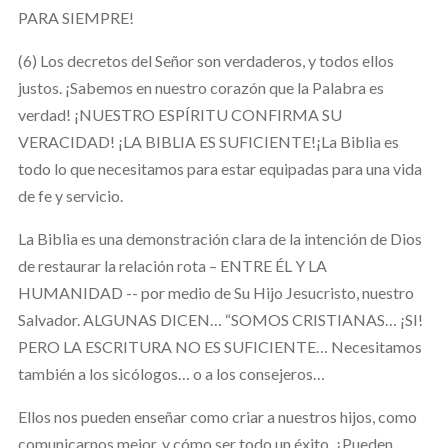
PARA SIEMPRE!
(6) Los decretos del Señor son verdaderos, y todos ellos
justos. ¡Sabemos en nuestro corazón que la Palabra es
verdad! ¡NUESTRO ESPÍRITU CONFIRMA SU
VERACIDAD! ¡LA BIBLIA ES SUFICIENTE!¡La Biblia es
todo lo que necesitamos para estar equipadas para una vida
de fe y servicio.
La Biblia es una demonstración clara de la intención de Dios
de restaurar la relación rota – ENTRE ÉL Y LA
HUMANIDAD -- por medio de Su Hijo Jesucristo, nuestro
Salvador. ALGUNAS DICEN… “SOMOS CRISTIANAS… ¡SI!
PERO LA ESCRITURA NO ES SUFICIENTE… Necesitamos
también a los sicólogos… o a los consejeros…
Ellos nos pueden enseñar como criar a nuestros hijos, como
comunicarnos mejor, y cómo ser todo un éxito. ¿Pueden