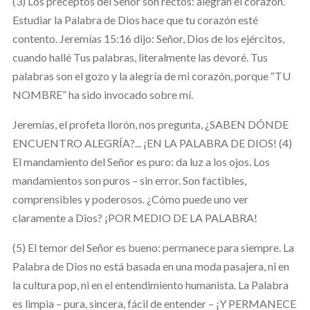
(3)
Los preceptos del Señor son rectos: alegran el corazón.
Estudiar la Palabra de Dios hace que tu corazón esté
contento. Jeremías 15:16 dijo: Señor, Dios de los ejércitos,
cuando hallé Tus palabras, literalmente las devoré. Tus
palabras son el gozo y la alegría de mi corazón, porque “TU
NOMBRE” ha sido invocado sobre mí.
Jeremías, el profeta llorón, nos pregunta, ¿SABEN DÓNDE
ENCUENTRO ALEGRÍA?... ¡EN LA PALABRA DE DIOS! (4)
El mandamiento del Señor es puro: da luz a los ojos. Los
mandamientos son puros – sin error. Son factibles,
comprensibles y poderosos. ¿Cómo puede uno ver
claramente a Dios? ¡POR MEDIO DE LA PALABRA!
(5) El temor del Señor es bueno: permanece para siempre. La
Palabra de Dios no está basada en una moda pasajera, ni en
la cultura pop, ni en el entendimiento humanista. La Palabra
es limpia – pura, sincera, fácil de entender – ¡Y PERMANECE