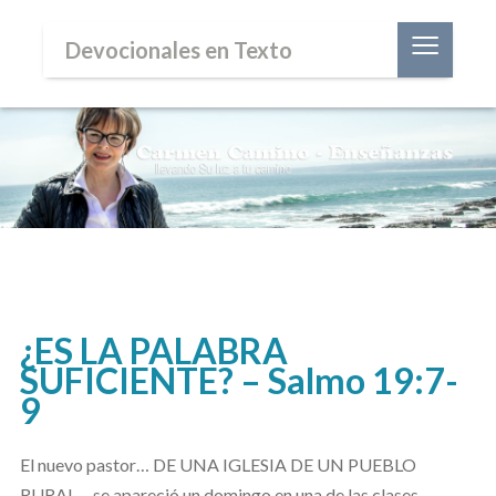
≡
Devocionales en Texto
¿ES LA PALABRA
SUFICIENTE? – Salmo 19:7-
9
El nuevo pastor… DE UNA IGLESIA DE UN PUEBLO
RURAL… se apareció un domingo en una de las clases