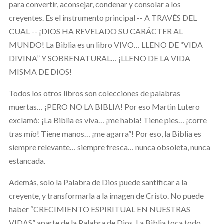
para convertir, aconsejar, condenar y consolar a los
creyentes. Es el instrumento principal -- A TRAVÉS DEL
CUAL -- ¡DIOS HA REVELADO SU CARÁCTER AL
MUNDO! La Biblia es un libro VIVO… LLENO DE “VIDA
DIVINA” Y SOBRENATURAL… ¡LLENO DE LA VIDA
MISMA DE DIOS!
Todos los otros libros son colecciones de palabras
muertas… ¡PERO NO LA BIBLIA! Por eso Martin Lutero
exclamó: ¡La Biblia es viva… ¡me habla! Tiene pies… ¡corre
tras mío! Tiene manos… ¡me agarra”! Por eso, la Biblia es
siempre relevante… siempre fresca… nunca obsoleta, nunca
estancada.
Además, solo la Palabra de Dios puede santificar a la
creyente, y transformarla a la imagen de Cristo. No puede
haber “CRECIMIENTO ESPIRITUAL EN NUESTRAS
VIDAS” aparte de la Palabra de Dios. La Biblia toca todo