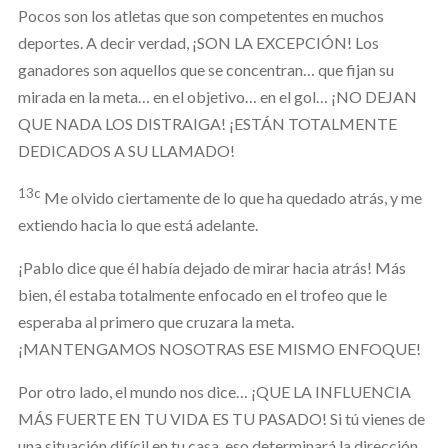
Pocos son los atletas que son competentes en muchos
deportes. A decir verdad, ¡SON LA EXCEPCIÓN! Los
ganadores son aquellos que se concentran… que fijan su
mirada en la meta… en el objetivo… en el gol… ¡NO DEJAN
QUE NADA LOS DISTRAIGA! ¡ESTÁN TOTALMENTE
DEDICADOS A SU LLAMADO!
13c
Me olvido ciertamente de lo que ha quedado atrás, y me
extiendo hacia lo que está adelante.
¡Pablo dice que él había dejado de mirar hacia atrás! Más
bien, él estaba totalmente enfocado en el trofeo que le
esperaba al primero que cruzara la meta.
¡MANTENGAMOS NOSOTRAS ESE MISMO ENFOQUE!
Por otro lado, el mundo nos dice… ¡QUE LA INFLUENCIA
MÁS FUERTE EN TU VIDA ES TU PASADO! Si tú vienes de
una situación difícil en tu casa, eso determinará la dirección