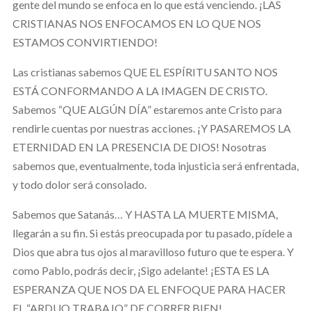
gente del mundo se enfoca en lo que está venciendo. ¡LAS
CRISTIANAS NOS ENFOCAMOS EN LO QUE NOS
ESTAMOS CONVIRTIENDO!
Las cristianas sabemos QUE EL ESPÍRITU SANTO NOS
ESTÁ CONFORMANDO A LA IMAGEN DE CRISTO.
Sabemos “QUE ALGÚN DÍA” estaremos ante Cristo para
rendirle cuentas por nuestras acciones. ¡Y PASAREMOS LA
ETERNIDAD EN LA PRESENCIA DE DIOS! Nosotras
sabemos que, eventualmente, toda injusticia será enfrentada,
y todo dolor será consolado.
Sabemos que Satanás… Y HASTA LA MUERTE MISMA,
llegarán a su fin. Si estás preocupada por tu pasado, pídele a
Dios que abra tus ojos al maravilloso futuro que te espera. Y
como Pablo, podrás decir, ¡Sigo adelante! ¡ESTA ES LA
ESPERANZA QUE NOS DA EL ENFOQUE PARA HACER
EL “ARDUO TRABAJO” DE CORRER BIEN!