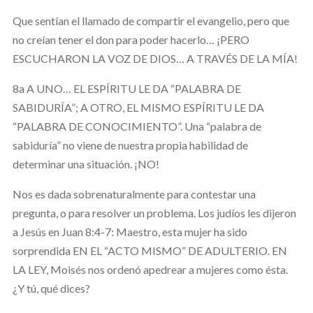
Que sentían el llamado de compartir el evangelio, pero que
no creían tener el don para poder hacerlo… ¡PERO
ESCUCHARON LA VOZ DE DIOS… A TRAVÉS DE LA MÍA!
8a A UNO… EL ESPÍRITU LE DA “PALABRA DE
SABIDURÍA”; A OTRO, EL MISMO ESPÍRITU LE DA
“PALABRA DE CONOCIMIENTO”. Una “palabra de
sabiduría” no viene de nuestra propia habilidad de
determinar una situación. ¡NO!
Nos es dada sobrenaturalmente para contestar una
pregunta, o para resolver un problema. Los judíos les dijeron
a Jesús en Juan 8:4-7: Maestro, esta mujer ha sido
sorprendida EN EL “ACTO MISMO” DE ADULTERIO. EN
LA LEY, Moisés nos ordenó apedrear a mujeres como ésta.
¿Y tú, qué dices?