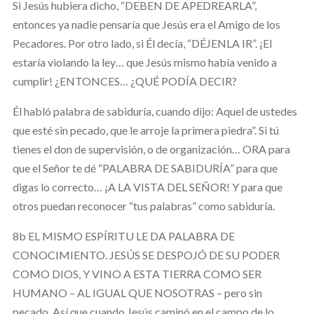
Si Jesús hubiera dicho, “DEBEN DE APEDREARLA”,
entonces ya nadie pensaría que Jesús era el Amigo de los
Pecadores. Por otro lado, si Él decía, “DÉJENLA IR”. ¡El
estaría violando la ley… que Jesús mismo había venido a
cumplir! ¿ENTONCES… ¿QUÉ PODÍA DECIR?
Él habló palabra de sabiduría, cuando dijo: Aquel de ustedes
que esté sin pecado, que le arroje la primera piedra”. Si tú
tienes el don de supervisión, o de organización… ORA para
que el Señor te dé “PALABRA DE SABIDURÍA” para que
digas lo correcto… ¡A LA VISTA DEL SEÑOR! Y para que
otros puedan reconocer “tus palabras” como sabiduría.
8b EL MISMO ESPÍRITU LE DA PALABRA DE
CONOCIMIENTO. JESÚS SE DESPOJÓ DE SU PODER
COMO DIOS, Y VINO A ESTA TIERRA COMO SER
HUMANO – AL IGUAL QUE NOSOTRAS – pero sin
pecado. Así que cuando Jesús caminó en el campo de lo