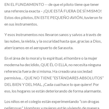
EN EL FUNDAMENTO -- de que el piloto tiene que tener
una referencia exacta – ¡QUE ESTÁ FUERA DE SÍ MISMO!
Estos dos pilotos, EN ESTE PEQUEÑO AVIÓN, tuvieron fe
en sus instrumentos.
Y esos instrumentos nos llevaron sanos y salvos a través de
las nubes, la niebla, y la oscuridad hasta que, gracias a Dios,
aterrizamos en el aeropuerto de Sarasota.
En el área de lo moral y lo espiritual, el hombre o la mujer
moderna ha decidido, QUE ÉL O ELLA, no necesita ninguna
referencia fuera de sí misma. Ha creado una sociedad
permisiva… QUE NO TIENE “ESTÁNDARES ABSOLUTOS”
DEL BIEN Y DEL MAL. ¡Cada cual hace lo que quiere! Por
eso, los hogares se están deteriorando de forma alarmante.
Los niños en el colegio están experimentando “con drogas
peligrosas”. Hombres y mujeres están viviendo de manera