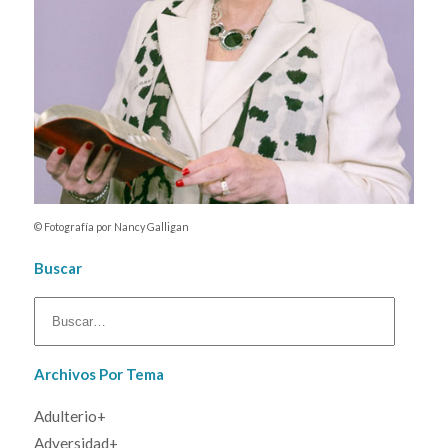
© Fotografía por Nancy Galligan
Buscar
Archivos Por Tema
Adulterio+
En Busca de lo que Más Vale
Adversidad+