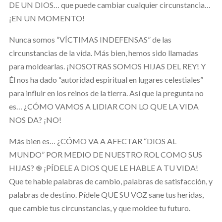
DE UN DIOS… que puede cambiar cualquier circunstancia…
¡EN UN MOMENTO!
Nunca somos “VÍCTIMAS INDEFENSAS” de las
circunstancias de la vida. Más bien, hemos sido llamadas
para moldearlas. ¡NOSOTRAS SOMOS HIJAS DEL REY! Y
Él nos ha dado “autoridad espiritual en lugares celestiales”
para influir en los reinos de la tierra. Así que la pregunta no
es… ¿CÓMO VAMOS A LIDIAR CON LO QUE LA VIDA
NOS DA? ¡NO!
Más bien es… ¿CÓMO VA A AFECTAR “DIOS AL
MUNDO” POR MEDIO DE NUESTRO ROL COMO SUS
HIJAS? ֎ ¡PÍDELE A DIOS QUE LE HABLE A TU VIDA!
Que te hable palabras de cambio, palabras de satisfacción, y
palabras de destino. Pídele QUE SU VOZ sane tus heridas,
que cambie tus circunstancias, y que moldee tu futuro.