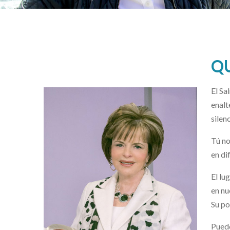
QU
El Sa
enalt
silen
Tú no
en di
El lu
en nu
Su po
Pued