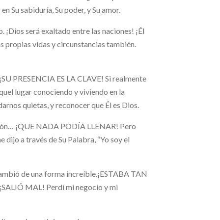
n Su sabiduría, Su poder, y Su amor.
 ¡Dios será exaltado entre las naciones! ¡Él
as propias vidas y circunstancias también.
 ¡SU PRESENCIA ES LA CLAVE! Si realmente
quel lugar conociendo y viviendo en la
nos quietas, y reconocer que Él es Dios.
i corazón… ¡QUE NADA PODÍA LLENAR! Pero
 dijo a través de Su Palabra, “Yo soy el
a cambió de una forma increíble.¡ESTABA TAN
¡SALIÓ MAL! Perdí mi negocio y mi