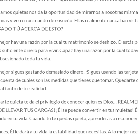
arnos quietas nos da la oportunidad de mirarnos a nosotra
ianas viven en un mundo de ensueño. Ellas realmente nunca han vis
SADO TÚ ACERCA DE ESTO?
mejor hay una razón por la cual tu matrimonio se deshizo. O estás p
s suficiente dinero para vivir. Capaz hay una razón por la cual 
bsesionado toda tu vida.
mejor sigues gastando demasiado dinero. ¡Sigues usando las tarjeta
cuenta de cuáles son las medidas que tienes que tomar. Quedarte q
 al tanto de tu realidad.
arte quieta te da el privilegio de conocer quien es Dios… REA
 LLEVAR TUS CARGAS! ¡Él se puede convertir en tus muletas! Él p
do en tu vida. Cuando tú te quedas quieta, aprenderás a reconocer 
ces, Él le dará a tu vida la estabilidad que necesitas. A lo mejor n