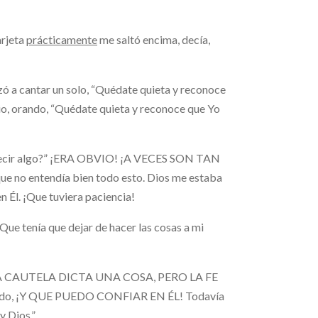
arjeta
prácticamente
me saltó encima, decía,
zó a cantar un solo, “Quédate quieta y reconoce
icio, orando, “Quédate quieta y reconoce que Yo
e decir algo?” ¡ERA OBVIO! ¡A VECES SON TAN
que no entendía bien todo esto. Dios me estaba
n Él. ¡Que tuviera paciencia!
 Que tenía que dejar de hacer las cosas a mi
DO LA CAUTELA DICTA UNA COSA, PERO LA FE
e todo, ¡Y QUE PUEDO CONFIAR EN ÉL! Todavía
y Dios.”