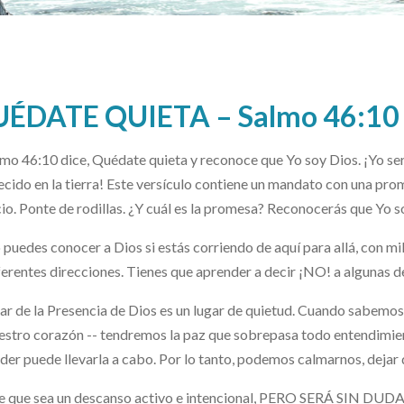
ÉDATE QUIETA – Salmo 46:10
lmo 46:10 dice, Quédate quieta y reconoce que Yo soy Dios. ¡Yo ser
ecido en la tierra! Este versículo contiene un mandato con una pr
cio. Ponte de rodillas. ¿Y cuál es la promesa? Reconocerás que Yo s
 puedes conocer a Dios si estás corriendo de aquí para allá, con m
ferentes direcciones. Tienes que aprender a decir ¡NO! a algunas de
gar de la Presencia de Dios es un lugar de quietud. Cuando sabemos 
estro corazón -- tendremos la paz que sobrepasa todo entendimie
der puede llevarla a cabo. Por lo tanto, podemos calmarnos, dejar d
e que sea un descanso activo e intencional, PERO SERÁ SIN