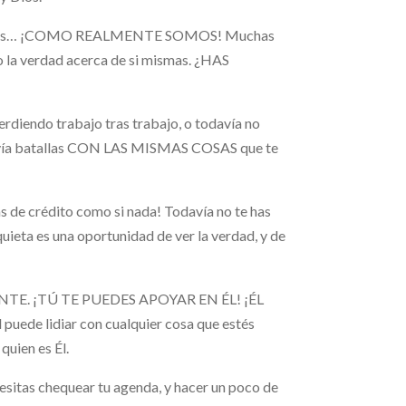
s mismas… ¡COMO REALMENTE SOMOS! Muchas
to la verdad acerca de si mismas. ¿HAS
erdiendo trabajo tras trabajo, o todavía no
todavía batallas CON LAS MISMAS COSAS que te
s de crédito como si nada! Todavía no te has
uieta es una oportunidad de ver la verdad, y de
LMENTE. ¡TÚ TE PUEDES APOYAR EN ÉL! ¡ÉL
uede lidiar con cualquier cosa que estés
quien es Él.
ecesitas chequear tu agenda, y hacer un poco de