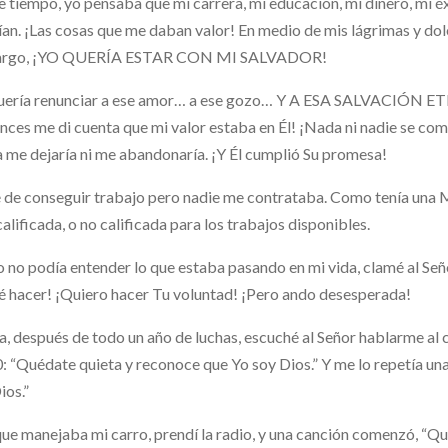
e tiempo, yo pensaba que mi carrera, mi educación, mi dinero, mi éx
ían. ¡Las cosas que me daban valor! En medio de mis lágrimas y dolor
rgo, ¡YO QUERÍA ESTAR CON MI SALVADOR!
uería renunciar a ese amor… a ese gozo… Y A ESA SALVACIÓN ETE
nces me di cuenta que mi valor estaba en Él! ¡Nada ni nadie se co
 me dejaría ni me abandonaría. ¡Y Él cumplió Su promesa!
 de conseguir trabajo pero nadie me contrataba. Como tenía una M
alificada, o no calificada para los trabajos disponibles.
no podía entender lo que estaba pasando en mi vida, clamé al Seño
é hacer! ¡Quiero hacer Tu voluntad! ¡Pero ando desesperada!
a, después de todo un año de luchas, escuché al Señor hablarme al 
: “Quédate quieta y reconoce que Yo soy Dios.” Y me lo repetía un
ios.”
que manejaba mi carro, prendí la radio, y una canción comenzó, “Qu