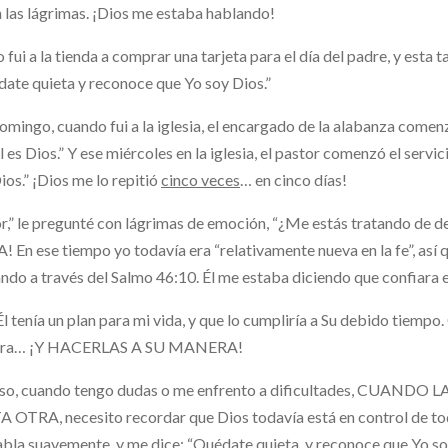
n las lágrimas. ¡Dios me estaba hablando!
 fui a la tienda a comprar una tarjeta para el día del padre, y esta t
ate quieta y reconoce que Yo soy Dios.”
omingo, cuando fui a la iglesia, el encargado de la alabanza comen
l es Dios.” Y ese miércoles en la iglesia, el pastor comenzó el serv
ios.” ¡Dios me lo repitió
cinco veces
… en cinco días!
r,” le pregunté con lágrimas de emoción, “¿Me estás tratando d
 En ese tiempo yo todavía era “relativamente nueva en la fe”, así 
ndo a través del Salmo 46:10. Él me estaba diciendo que confiara e
l tenía un plan para mi vida, y que lo cumpliría a Su debido tiempo.
ra… ¡Y HACERLAS A SU MANERA!
eso, cuando tengo dudas o me enfrento a dificultades, CUAN
A OTRA, necesito recordar que Dios todavía está en control d
bla suavemente, y me dice: “Quédate quieta, y reconoce que Yo so