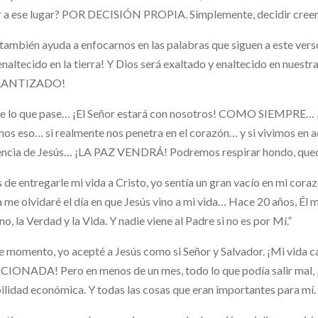
r a ese lugar? POR DECISIÓN PROPIA. Simplemente, decidir creer e
también ayuda a enfocarnos en las palabras que siguen a este verso.
enaltecido en la tierra! Y Dios será exaltado y enaltecido en nuestr
RANTIZADO!
se lo que pase… ¡El Señor estará con nosotros! COMO SIEMPRE…
os eso… si realmente nos penetra en el corazón… y si vivimos en a
ncia de Jesús… ¡LA PAZ VENDRÁ! Podremos respirar hondo, quedar
 de entregarle mi vida a Cristo, yo sentía un gran vacío en m
 me olvidaré el día en que Jesús vino a mi vida… Hace 20 años, Él me
o, la Verdad y la Vida. Y nadie viene al Padre si no es por Mí.”
e momento, yo acepté a Jesús como si Señor y Salvador. ¡Mi vid
ONADA! Pero en menos de un mes, todo lo que podía salir mal, 
ilidad económica. Y todas las cosas que eran importantes para mí.