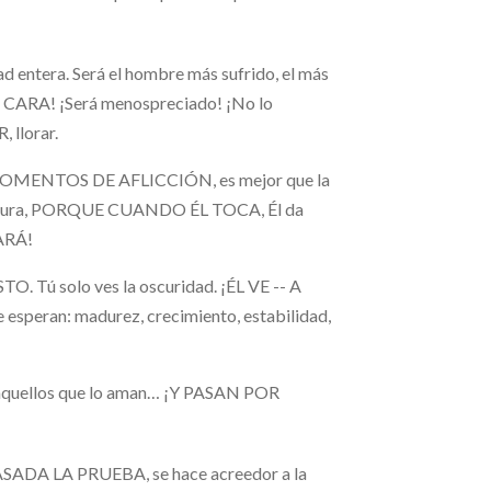
d entera. Será el hombre más sufrido, el más
CARA! ¡Será menospreciado! ¡No lo
 llorar.
EN MOMENTOS DE AFLICCIÓN, es mejor que la
criatura, PORQUE CUANDO ÉL TOCA, Él da
ARÁ!
 Tú solo ves la oscuridad. ¡ÉL VE -- A
speran: madurez, crecimiento, estabilidad,
s aquellos que lo aman… ¡Y PASAN POR
 PASADA LA PRUEBA, se hace acreedor a la