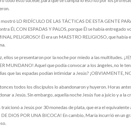
ro todo esto sucede, para que se cumpla lo escrito por los profeta
eron.
s mostró LO RIDÍCULO DE LAS TÁCTICAS DE ESTA GENTE PARA 
contra Él, CON ESPADAS Y PALOS, porque Él se había entregado 
INAL PELIGROSO! Él era un MAESTRO RELIGIOSO, que había esta
na.
z, ellos se presentaron por la noche por miedo a las multitu
 MUNDANO! Aquel que podía convocar a los ángeles, no le tenía
dias que las espadas podían intimidar a Jesús? ¡OBVIAMENTE
tonces todos los discípulos lo abandonaron y huyeron. Horas ante
onar a Jesús. Sin embargo, aquella noche Jesús fue a juicio y a l
 traicionó a Jesús por 30 monedas de plata, que era el equivalen
DE DIOS POR UNA BICOCA! En cambio, María incurrió en un gran 
so.