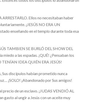
s. Entonces todos los discípulos lo abandonaron
ARRESTARLO. Ellos no necesitaban haber
voluntariamente. ¡JESÚS NO ERA UN
do enseñando en el templo durante toda esa
des. ¡JESÚS TAMBIEN SE BURLÓ DEL SHOW DEL
 miedo a las espadas. ¡QUÉ! ¿Pensaban los
, NO TENÍAN IDEA QUIÉN ERA JESÚS!
s, Sus discípulos habían prometido nunca
a cruz… ¡SOLO! ¡Abandonado por Sus amigos!
te al precio de un esclavo. ¡JUDAS VENDIÓ AL
gasto al ungir a Jesús con un aceite muy