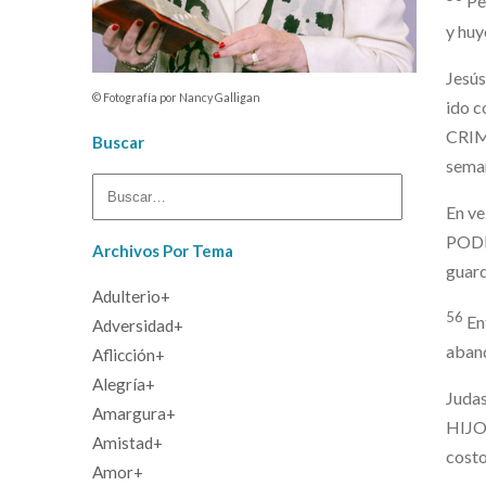
Pe
y huy
Jesú
© Fotografía por Nancy Galligan
ido 
CRIM
Buscar
sema
En ve
PODER
Archivos Por Tema
guar
Adulterio+
56
En
En Busca de lo que Más Vale
Adversidad+
aband
Deseo Viene de Adentro – Esposa de Potifar
El Gran Escape
Aflicción+
Fe en Acción
El Gran Escape
Alegría+
Judas
Fe en Acción
El Amor lo Cambia Todo
Amargura+
HIJO 
El Gran Escape
Amistad+
costo
Fe en Acción
El Gran Escape
Amor+