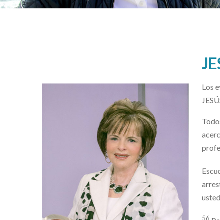
JE
Los e
JESÚ
Todo
acerc
prof
Escuc
arres
usted
56