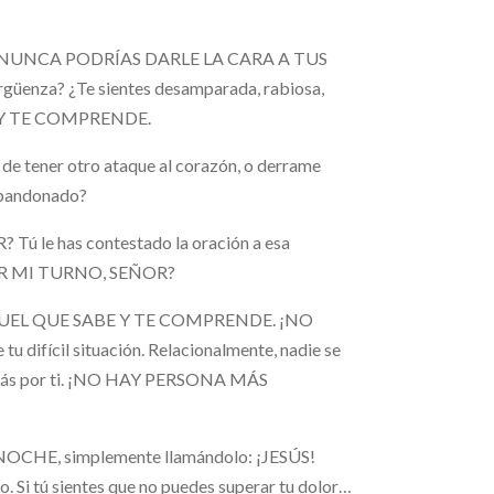
r, QUE NUNCA PODRÍAS DARLE LA CARA A TUS
enza? ¿Te sientes desamparada, rabiosa,
E… Y TE COMPRENDE.
 de tener otro ataque al corazón, o derrame
 abandonado?
ú le has contestado la oración a esa
 SER MI TURNO, SEÑOR?
QUEL QUE SABE Y TE COMPRENDE. ¡NO
ifícil situación. Relacionalmente, nadie se
e más por ti. ¡NO HAY PERSONA MÁS
CHE, simplemente llamándolo: ¡JESÚS!
Si tú sientes que no puedes superar tu dolor…