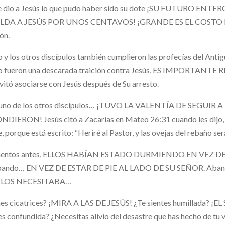
le dio a Jesús lo que pudo haber sido su dote ¡SU FUTURO ENT
LDA A JESÚS POR UNOS CENTAVOS! ¡GRANDE ES EL COSTO DE L
ión.
 y los otros discípulos también cumplieron las profecías del Ant
 fueron una descarada traición contra Jesús, ES IMPORTANTE RE
vitó asociarse con Jesús después de Su arresto.
uno de los otros discípulos… ¡TUVO LA VALENTÍA DE SEGUI
DIERON! Jesús citó a Zacarías en Mateo 26:31 cuando les dijo, 
, porque está escrito: “Heriré al Pastor, y las ovejas del rebaño se
ntos antes, ELLOS HABÍAN ESTADO DURMIENDO EN VEZ DE 
pando… EN VEZ DE ESTAR DE PIE AL LADO DE SU SEÑOR. Abando
 LOS NECESITABA…
nes cicatrices? ¡MIRA A LAS DE JESÚS! ¿Te sientes humillada? 
es confundida? ¿Necesitas alivio del desastre que has hecho de tu 