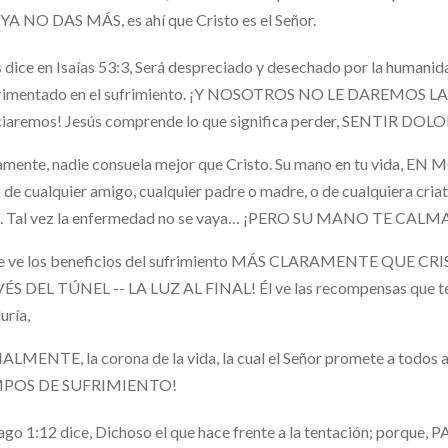
A NO DAS MÁS, es ahí que Cristo es el Señor.
s dice en Isaías 53:3,
Será despreciado y desechado por la humanida
rimentado en el sufrimiento. ¡Y NOSOTROS NO LE DAREMOS LA 
iaremos! Jesús comprende lo que significa perder, SENTIR DOLOR,
amente, nadie consuela mejor que Cristo. Su mano en tu vida, 
de cualquier amigo, cualquier padre o madre, o de cualquiera 
io. Tal vez la enfermedad no se vaya… ¡PERO SU MANO TE CALM
 ve los beneficios del sufrimiento MÁS CLARAMENTE QUE CRISTO.
S DEL TÚNEL -- LA LUZ AL FINAL! Él ve las recompensas que te e
uría,
ALMENTE, la corona de la vida, la cual el Señor promete a todo
MPOS DE SUFRIMIENTO!
ago 1:12 dice,
Dichoso el que hace frente a la tentación; porque,