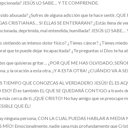
epcionada? JESÚS LO SABE… Y TE COMPRENDE.
 sido abusada? ¿Sufres de alguna adicción que te hace senti
AS CRISTIANAS… SI ELLAS SE ENTERARAN? ¿Estás llena de vergü
pcionada, deprimida, mal entendida, humillada? JESÚS LO SAB
s sintiendo un intenso dolor físico? ¿Tienes cáncer? ¿Tienes miedo
ral que te puede dejar incapacitada? ¿Te preguntas si Dios te ha
ntes que quisieras gritar… ¿POR QUÉ ME HAS OLVIDADO, SEÑOR? T
ona, y la oración a esta otra, ¡Y A ESTA OTRA! ¿CUÁNDO VA A
ES TIEMPO QUE CONOZCAS AL VERDADERO JESÚS! ÉL ES A
ESO! Él es también EL QUE SE QUEDARÁ CONTIGO a través de tu d
a más cerca de ti, ¡QUE CRISTO! No hay amigo que se preocup
SIBLE QUE ÉL!
ay ninguna persona, CON LA CUAL PUEDAS HABLAR A MEDIA NO
 MÍO! Emocionalmente, nadie sana más profundamente que Cristo. 