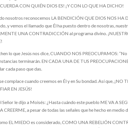
UERDA CON QUIÉN DIOS ES! ¡Y CON LO QUE HA DICHO!
do nosotros reconocemos LA BENDICIÓN QUE DIOS NOS HA DAD
do, y vemos el llamado que Él ha puesto dentro de nosotras, nue
MENTE UNA CONTRADICCIÓN al programa divino. ¡NUEST
E!
chen lo que Jesús nos dice, CUANDO NOS PREOCUPAMOS: “No teng
nstancias terminarán. EN CADA UNA DE TUS PREOCUPACIONES, Yo 
ar cada paso que das.
 se complace cuando creemos en Él y en Su bondad. Así que, ¡
IAR EN JESÚS!
el Señor le dijo a Moisés: ¿Hasta cuándo este pueblo ME 
 CREERME, a pesar de todas las señales que he hecho en medio d
como EL MIEDO es considerado, COMO UNA REBELIÓN CONTRA