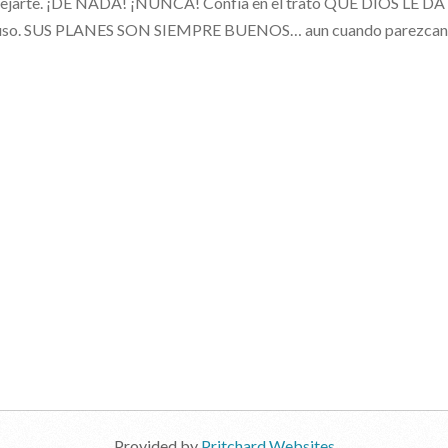
uejarte. ¡DE NADA! ¡NUNCA! Confía en el trato QUE DIOS LE DA 
uso. SUS PLANES SON SIEMPRE BUENOS… aun cuando parezcan m
Provided by
Pritchard Websites