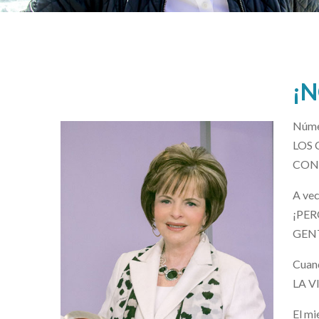
¡N
Númer
LOS C
CON 
A ve
¡PERO
GENTE
Cuan
LA V
El mi