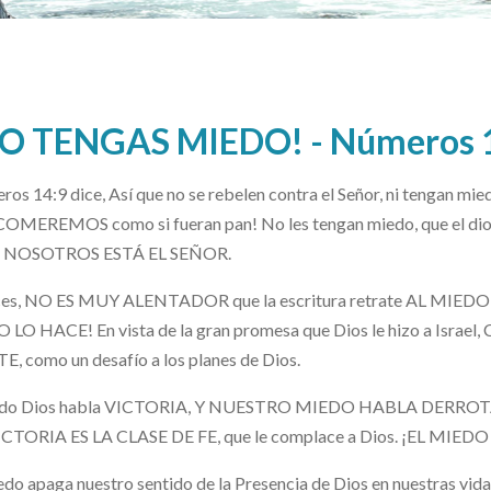
O TENGAS MIEDO! - Números 1
os 14:9 dice, Así que no se rebelen contra el Señor, ni tengan mie
OMEREMOS como si fueran pan! No les tengan miedo, que el dios q
NOSOTROS ESTÁ EL SEÑOR.
ces, NO ES MUY ALENTADOR que la escritura retrate AL MIEDO c
 LO HACE! En vista de la gran promesa que Dios le hizo a Israe
, como un desafío a los planes de Dios.
do Dios habla VICTORIA, Y NUESTRO MIEDO HABLA DERROTA, te
ICTORIA ES LA CLASE DE FE, que le complace a Dios. ¡EL M
edo apaga nuestro sentido de la Presencia de Dios en nuestras vidas