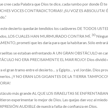
ue cree cada Palabra que Dios te dice, cada rumbo por donde Él te 
CHES VOCES CONTRADICTORIAS! ¡SU VOZ ES ABSOLUTA! Él siem
do.”
 este desierto quedarán tendidos los cadáveres DE TODOS USTEDE
30
tados, LOS CUALES HAN MURMURADO CONTRA MÍ.
Ninguno
ENTO, prometí que les daría para que la habitaran. Sólo entrarán
sraelitas se estaban enfrentando A UN GRAN OBSTÁCULO en camin
ÁCULO NO ERA PRECISAMENTE EL MAR ROJO! Dios dividió e
a el gran tramo entre el desierto… y Egipto… y el Jordán. Dios prov
enerlos. ¡Y NO ERAN LOS GIGANTES DE LA TIERRA TAMPOCO
ORIA!
stáculo más grande AL QUE LOS ISRAELITAS SE ENFRENTABAN, era 
tieron experimentar lo mejor de Dios. Las quejas dan voz al miedo 
XPRESIÓN AUDIBLE de nuestra falta de confianza en Dios.