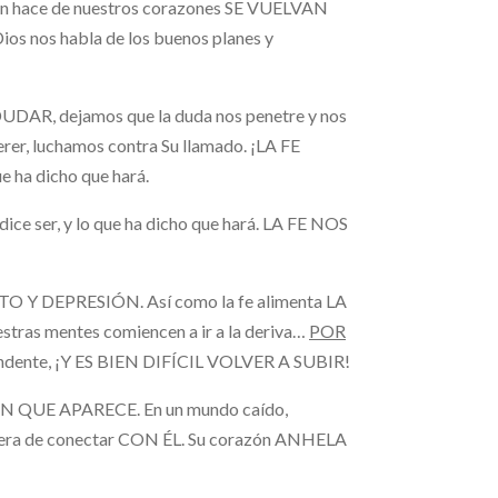
n hace de nuestros corazones SE VUELVAN
os nos habla de los buenos planes y
DAR, dejamos que la duda nos penetre y nos
r, luchamos contra Su llamado. ¡LA FE
 ha dicho que hará.
e ser, y lo que ha dicho que hará. LA FE NOS
 Y DEPRESIÓN. Así como la fe alimenta LA
stras mentes comiencen a ir a la deriva…
POR
cendente, ¡Y ES BIEN DIFÍCIL VOLVER A SUBIR!
EN QUE APARECE. En un mundo caído,
era de conectar CON ÉL. Su corazón ANHELA