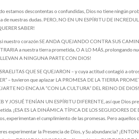
o estamos descontentas o confundidas, Dios no tiene ningún pro
ca de nuestras dudas. PERO, NO EN UN ESPÍRITU DE INCREDULI
QUERER SABER!
 si nuestro corazón SE ANDA QUEJANDO CONTRA SUS CAMIN
RARIA a nuestra tierra prometida, O A LO MÁS, prolongando nue
LLEVAN A NINGUNA PARTE CON DIOS!
ISRAELITAS QUE SE QUEJARON – y cuya actitud contagió a 
R” – tuvieron que aplazar LA PROMESA DE LA TIERRA PROMETID
JARTE NO ENCAJA “CON LA CULTURA” DEL REINO DE DIOS
B Y JOSUÉ TENÍAN UN ESPÍRITU DIFERENTE, así que Dios preservó
etida. ¡ESA ES LA DINÁMICA TÍPICA DE LOS SEGUIDORES DE DIO
os, experimentan el cumplimiento de las promesas. Pero aquello
eres experimentar la Presencia de Dios, y Su abundancia? ¡E