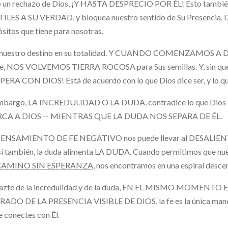
 un rechazo de Dios, ¡Y HASTA DESPRECIO POR ÉL! Esto tambié
LES A SU VERDAD, y bloquea nuestro sentido de Su Presencia. Di
sitos que tiene para nosotras.
e nuestro destino en su totalidad. Y CUANDO COMENZAMOS A DU
e, NOS VOLVEMOS TIERRA ROCOSA para Sus semillas. Y, sin quere
RA CON DIOS! Está de acuerdo con lo que Dios dice ser, y lo que
mbargo, LA INCREDULIDAD O LA DUDA, contradice lo que Dios dic
CA A DIOS -- MIENTRAS QUE LA DUDA NOS SEPARA DE ÉL.
ENSAMIENTO DE FE NEGATIVO nos puede llevar al DESALIENTO
sí también, la duda alimenta LA DUDA. Cuando permitimos que nue
CAMINO SIN ESPERANZA
, nos encontramos en una espiral des
azte de la incredulidad y de la duda, EN EL MISMO MOMENTO 
RADO DE LA PRESENCIA VISIBLE DE DIOS, la fe es la única man
e conectes con Él.