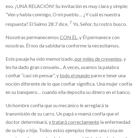
eso. ¡UNA RELACIÓN! Su invitación es muy clara y simple:
“Ven y habla conmigo, O mi pueblo… ¿Y cuál es nuestra
7
respuesta? El Salmo 28:7 dice,
Yo, Señor, tu rostro busco.
Nosotras permanecemos
CON ÉL,
y Él permanece con
nosotras. Él nos da sabiduría conforme la necesitamos.
Este pasaje ha sido memorizado,
por miles de creyentes,
y
les ha dado gran consuelo... A veces, usamos la palabra
confiar “casi sin pensar”, y
todo el mundo
parece tener una
noción diferente de lo que confiar significa. Una mujer confía
en su banquero… cuando ella deposita su dinero en el banco.
Un hombre confía que su mecánico le arreglará la
transmisión de su carro. Un papá o mamá confía que el
doctor determinará,
y tratará correctamente
la enfermedad
de su hijo o hija. Todos estos ejemplos tienen una cosa en