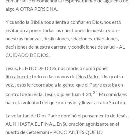
común:
se le encomienda la responsabilidad de alguien o de
algo
A OTRA PERSONA.
Y cuando la Biblia nos alienta a confiar en Dios, nos está
invitando a poner todas las cuestiones de nuestra vida –
nuestras finanzas, desilusiones, relaciones, diversiones,
decisiones de nuestra carrera, y condiciones de salud – AL
CUIDADO DE DIOS.
Jesús, EL HIJO DE DIOS, nos modeló como poner
literalmente
todo en las manos de
Dios Padre.
Una y otra
vez, Jesús le recordaba a la gente, que el Padre estaba en
34
control de Su vida. Jesús dijo en Juan 4:34,
Mi comida es
hacer la voluntad del que me envió, y llevar a cabo Su obra.
La voluntad de
Dios Padre
dominó el pensamiento de Jesús,
AUN HASTA EL FINAL. En Su oración agonizante en el
huerto de Getsemaní – POCO ANTES QUE LO