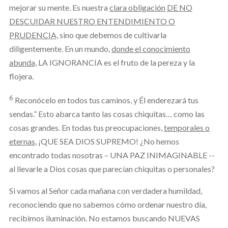
mejorar su mente. Es nuestra
clara obligación
DE NO
DESCUIDAR NUESTRO ENTENDIMIENTO O
PRUDENCIA,
sino que debemos de cultivarla
diligentemente. En un mundo,
donde el conocimiento
abunda,
LA IGNORANCIA es el fruto de la pereza y la
flojera.
6
Reconócelo en todos tus caminos,
y Él enderezará tus
sendas.” Esto abarca tanto las cosas chiquitas… como las
cosas grandes. En todas tus preocupaciones,
temporales o
eternas
, ¡QUE SEA DIOS SUPREMO! ¿No hemos
encontrado todas nosotras – UNA PAZ INIMAGINABLE --
al llevarle a Dios cosas que parecían chiquitas o personales?
Si vamos al Señor cada mañana con verdadera humildad,
reconociendo que no sabemos cómo ordenar nuestro día,
recibimos iluminación. No estamos buscando NUEVAS