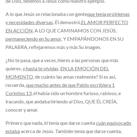
de Dios, tenemos a Jesús como nuestro ejemplo.
A lo que Jesús se relacionaba con gente
que tenía problemas
y necesidades diversas,
Él demostró,
EL AMOR PERFECTO
EN ACCIÓN
. A LO QUE CAMINAMOS CON JESÚS,
permaneciendo en Su amor
, Y EMPAPÁNDONOS EN SU
PALABRA, reflejaremos más y más Su imagen.
¿No te pasa, que a veces, hieres a las personas que más
quieres,
y hasta te olvidas,
EN LA EMOCIÓN DEL
MOMENTO,
de cuánto las amas realmente? Si es así,
recuerda,
que mucho antes de que Pablo escribiera 1
Corintios 13,
él había sido un hombre furioso, rabioso, e
iracundo, que andaba hiriendo al Dios, QUE ÉL CREÍA,
conocer y amar.
Primero que nada, él tenía que darse cuenta
cuán equivocado
estaba
acerca de Jesús. También tenía que darse cuenta,