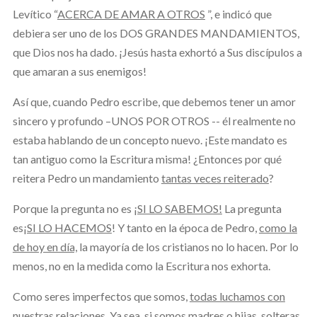
Levítico “
ACERCA DE AMAR A OTROS
”, e indicó que
debiera ser uno de los DOS GRANDES MANDAMIENTOS,
que Dios nos ha dado. ¡Jesús hasta exhortó a Sus discípulos a
que amaran a sus enemigos!
Así que, cuando Pedro escribe, que debemos tener un amor
sincero y profundo –UNOS POR OTROS -- él realmente no
estaba hablando de un concepto nuevo. ¡Este mandato es
tan antiguo como la Escritura misma! ¿Entonces por qué
reitera Pedro un mandamiento
tantas veces reiterado
?
Porque la pregunta no es
¡SI LO SABEMOS!
La pregunta
es
¡SI LO HACEMOS
! Y tanto en la época de Pedro,
como la
de hoy en día,
la mayoría de los cristianos no lo hacen. Por lo
menos, no en la medida como la Escritura nos exhorta.
Como seres imperfectos que somos,
todas luchamos con
nuestras relaciones.
Ya sea, si somos madres o hijas, solteras