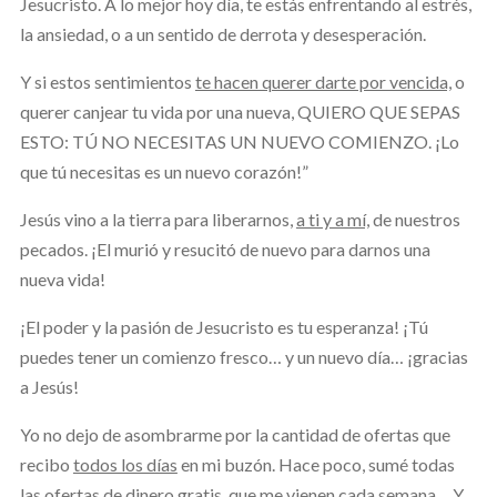
Jesucristo. A lo mejor hoy día, te estás enfrentando al estrés,
la ansiedad, o a un sentido de derrota y desesperación.
Y si estos sentimientos
te hacen querer darte por vencida,
o
querer canjear tu vida por una nueva, QUIERO QUE SEPAS
ESTO: TÚ NO NECESITAS UN NUEVO COMIENZO. ¡Lo
que tú necesitas es un nuevo corazón!”
Jesús vino a la tierra para liberarnos,
a ti y a mí,
de nuestros
pecados. ¡El murió y resucitó de nuevo para darnos una
nueva vida!
¡El poder y la pasión de Jesucristo es tu esperanza! ¡Tú
puedes tener un comienzo fresco… y un nuevo día… ¡gracias
a Jesús!
Yo no dejo de asombrarme por la cantidad de ofertas que
recibo
todos los días
en mi buzón. Hace poco, sumé todas
las ofertas de dinero gratis, que me vienen cada semana… Y