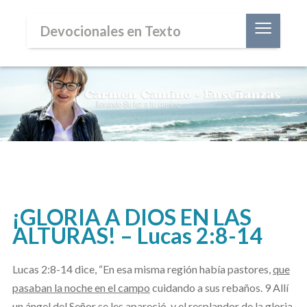
≡
Devocionales en Texto
¡GLORIA A DIOS EN LAS
ALTURAS! – Lucas 2:8-14
Lucas 2:8-14 dice, “En esa misma región había pastores,
que
pasaban la noche en el campo
cuidando a sus rebaños. 9 Allí
un ángel del Señor se les apareció, y el resplandor de la gloria