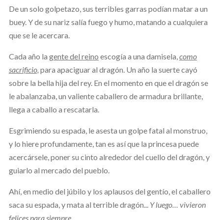
De un solo golpetazo, sus terribles garras podían matar a un
buey. Y de su nariz salía fuego y humo, matando a cualquiera
que se le acercara.
Cada año la
gente del reino
escogía a una damisela,
como
sacrificio,
para apaciguar al dragón. Un año la suerte cayó
sobre la bella hija del rey. En el momento en que el dragón se
le abalanzaba, un valiente caballero de armadura brillante,
llega a caballo a rescatarla.
Esgrimiendo su espada, le asesta un golpe fatal al monstruo,
y lo hiere profundamente, tan es así que la princesa puede
acercársele, poner su cinto alrededor del cuello del dragón, y
guiarlo al mercado del pueblo.
Ahí, en medio del júbilo y los aplausos del gentío, el caballero
saca su espada, y mata al terrible dragón...
Y luego… vivieron
felices para siempre.