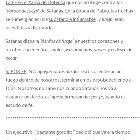
La FE es el Arma de Defensa
que nos protege contra los
“dardos de fuego”
de Satanás. En la época de Pablo, las flechas
se sumergían en una
substancia inflamable
, y luego,
eran
prendidas y disparadas.
Satanás dispara
“dardos de fuego”
a nuestros corazones y
mentes:
con mentiras, malos pensamientos, dudas, y el deseo de
pecar.
SI POR FE,
NO
apagamos los dardos
, éstos prenderán un
fuego dentro de nosotros, terminaremos desobedeciendo a
Dios. Nosotros no sabemos cuándo Satanás nos va a
disparar un dardo,
así que
debemos andar
por fe
, usando el
escudo de fe.
*************************************************************
Un ejecutivo,
“bastante gordito,”
decidió que ya era tiempo