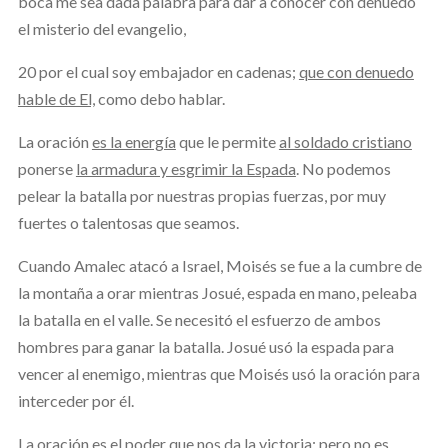
boca me sea dada palabra para dar a conocer con denuedo
el misterio del evangelio,
20 por el cual soy embajador en cadenas;
que con denuedo
hable de El,
como debo hablar.
La oración
es la energía
que le permite
al soldado cristiano
ponerse
la armadura y esgrimir la Espada
. No podemos
pelear la batalla por nuestras propias fuerzas, por muy
fuertes o talentosas que seamos.
Cuando Amalec atacó a Israel, Moisés se fue a la cumbre de
la montaña a orar mientras Josué, espada en mano, peleaba
la batalla en el valle. Se necesitó el esfuerzo de ambos
hombres para ganar la batalla. Josué usó la espada para
vencer al enemigo, mientras que Moisés usó la oración para
interceder por él.
La oración
es el poder
que nos da la victoria; pero no es