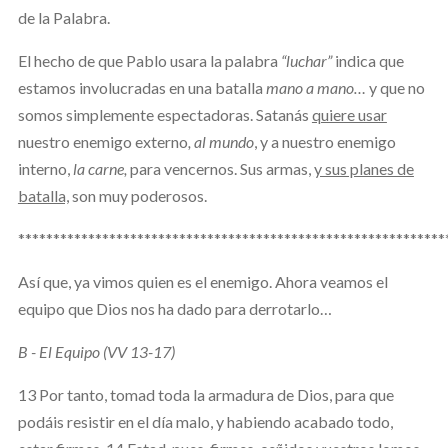
de la Palabra.
El hecho de que Pablo usara la palabra
“luchar”
indica que
estamos involucradas en una batalla
mano a mano…
y que no
somos simplemente espectadoras. Satanás
quiere usar
nuestro enemigo externo
, al mundo
, y a nuestro enemigo
interno,
la carne,
para vencernos. Sus armas,
y sus planes de
batalla,
son muy poderosos.
*************************************************************
Así que, ya vimos quien es el enemigo. Ahora veamos el
equipo que Dios nos ha dado para derrotarlo…
B - El Equipo (VV 13-17)
13 Por tanto, tomad toda la armadura de Dios, para que
podáis resistir en el día malo, y habiendo acabado todo,