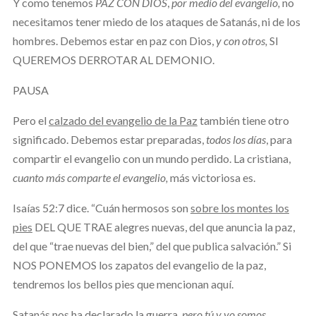
Y como tenemos
PAZ CON DIOS
,
por medio del evangelio,
no
necesitamos tener miedo de los ataques de Satanás, ni de los
hombres. Debemos estar en paz con Dios,
y con otros,
SI
QUEREMOS DERROTAR AL DEMONIO.
PAUSA
Pero el
calzado del evangelio de la Paz
también tiene otro
significado. Debemos estar preparadas,
todos los días
, para
compartir el evangelio con un mundo perdido. La cristiana,
cuanto más comparte el evangelio,
más victoriosa es.
Isaías 52:7 dice. “Cuán hermosos son
sobre los montes los
pies
DEL QUE TRAE alegres nuevas, del que anuncia la paz,
del que “trae nuevas del bien,” del que publica salvación.” Si
NOS PONEMOS los zapatos del evangelio de la paz,
tendremos los bellos pies que mencionan aquí.
Satanás nos ha declarado la guerra,
pero tú y yo somos