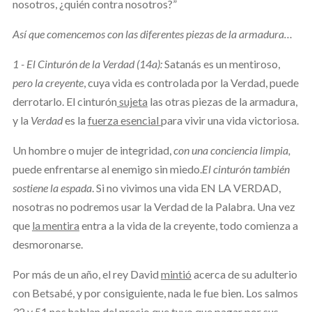
nosotros, ¿quién contra nosotros?”
Así que comencemos con las diferentes piezas de la armadura…
1 - El Cinturón de la Verdad (14a):
Satanás es un mentiroso,
pero la creyente
, cuya vida es controlada por la Verdad, puede
derrotarlo. El cinturón
sujeta
las otras piezas de la armadura,
y la
Verdad
es la
fuerza esencial
para vivir una vida victoriosa.
Un hombre o mujer de integridad,
con una conciencia limpia,
puede enfrentarse al enemigo sin miedo.
El cinturón también
sostiene la espada
. Si no vivimos una vida EN LA VERDAD,
nosotras no podremos usar la Verdad de la Palabra. Una vez
que
la mentira
entra a la vida de la creyente, todo comienza a
desmoronarse.
Por más de un año, el rey David
mintió
acerca de su adulterio
con Betsabé, y por consiguiente, nada le fue bien. Los salmos
32 y 51
nos hablan
del precio que tuvo que pagar por sus