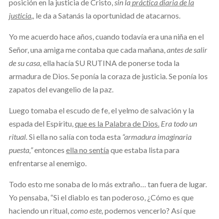
posición en la justicia de Cristo,
sin la
práctica diaria de la
justicia
,,
le da a Satanás la oportunidad de atacarnos.
Yo me acuerdo hace años, cuando todavía era una niña en el
Señor, una amiga me contaba que cada mañana,
antes de salir
de su casa,
ella hacía SU RUTINA de ponerse toda la
armadura de Dios. Se ponía la coraza de justicia. Se ponía los
zapatos del evangelio de la paz.
Luego tomaba el escudo de fe, el yelmo de salvación y la
espada del Espíritu,
que es la Palabra de Dios.
Era todo un
ritual.
Si ella no salía con toda esta
“armadura imaginaria
puesta,”
entonces
ella no sent
ía
que estaba lista para
enfrentarse al enemigo.
Todo esto me sonaba de lo más extraño… tan fuera de lugar.
Yo pensaba, “Si el diablo es tan poderoso, ¿Cómo es que
haciendo un ritual,
como este,
podemos vencerlo? Así que