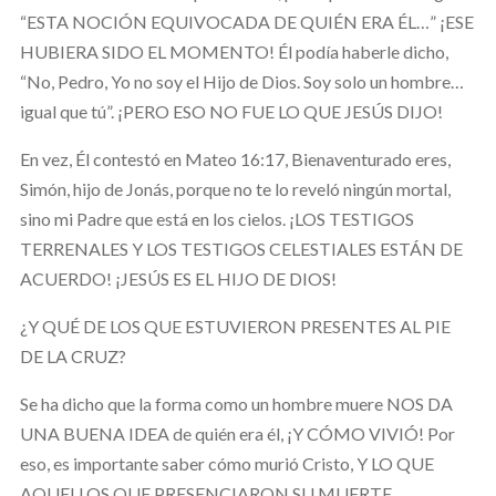
“ESTA NOCIÓN EQUIVOCADA DE QUIÉN ERA ÉL…” ¡ESE
HUBIERA SIDO EL MOMENTO! Él podía haberle dicho,
“No, Pedro, Yo no soy el Hijo de Dios. Soy solo un hombre…
igual que tú”. ¡PERO ESO NO FUE LO QUE JESÚS DIJO!
En vez, Él contestó en Mateo 16:17, Bienaventurado eres,
Simón, hijo de Jonás, porque no te lo reveló ningún mortal,
sino mi Padre que está en los cielos. ¡LOS TESTIGOS
TERRENALES Y LOS TESTIGOS CELESTIALES ESTÁN DE
ACUERDO! ¡JESÚS ES EL HIJO DE DIOS!
¿Y QUÉ DE LOS QUE ESTUVIERON PRESENTES AL PIE
DE LA CRUZ?
Se ha dicho que la forma como un hombre muere NOS DA
UNA BUENA IDEA de quién era él, ¡Y CÓMO VIVIÓ! Por
eso, es importante saber cómo murió Cristo, Y LO QUE
AQUELLOS QUE PRESENCIARON SU MUERTE