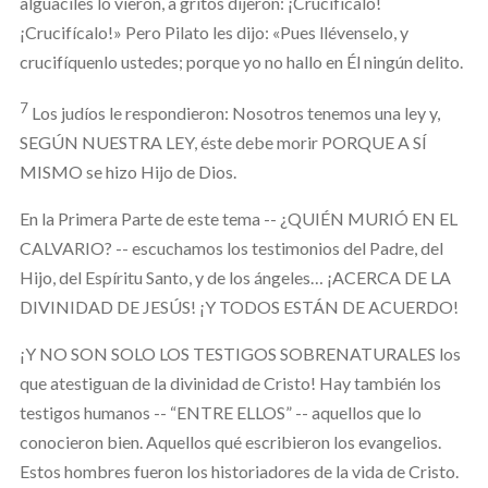
alguaciles lo vieron, a gritos dijeron: ¡Crucifícalo!
¡Crucifícalo!» Pero Pilato les dijo: «Pues llévenselo, y
crucifíquenlo ustedes; porque yo no hallo en Él ningún delito.
7
Los judíos le respondieron: Nosotros tenemos una ley y,
SEGÚN NUESTRA LEY, éste debe morir PORQUE A SÍ
MISMO se hizo Hijo de Dios.
En la Primera Parte de este tema -- ¿QUIÉN MURIÓ EN EL
CALVARIO? -- escuchamos los testimonios del Padre, del
Hijo, del Espíritu Santo, y de los ángeles… ¡ACERCA DE LA
DIVINIDAD DE JESÚS! ¡Y TODOS ESTÁN DE ACUERDO!
¡Y NO SON SOLO LOS TESTIGOS SOBRENATURALES los
que atestiguan de la divinidad de Cristo! Hay también los
testigos humanos -- “ENTRE ELLOS” -- aquellos que lo
conocieron bien. Aquellos qué escribieron los evangelios.
Estos hombres fueron los historiadores de la vida de Cristo.