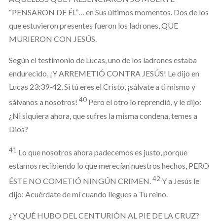
“PENSARON DE ÉL”… en Sus últimos momentos. Dos de los
que estuvieron presentes fueron los ladrones, QUE
MURIERON CON JESÚS.
Según el testimonio de Lucas, uno de los ladrones estaba
endurecido, ¡Y ARREMETIÓ CONTRA JESÚS! Le dijo en
Lucas 23:39-42, Si tú eres el Cristo, ¡sálvate a ti mismo y
40
sálvanos a nosotros!
Pero el otro lo reprendió, y le dijo:
¿Ni siquiera ahora, que sufres la misma condena, temes a
Dios?
41
Lo que nosotros ahora padecemos es justo, porque
estamos recibiendo lo que merecían nuestros hechos, PERO
42
ÉSTE NO COMETIÓ NINGÚN CRIMEN.
Y a Jesús le
dijo: Acuérdate de mí cuando llegues a Tu reino.
¿Y QUÉ HUBO DEL CENTURIÓN AL PIE DE LA CRUZ?